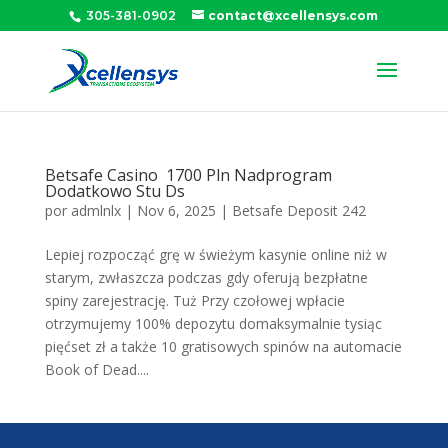
305-381-0902
contact@xcellensys.com
Betsafe Casino ️ 1700 Pln Nadprogram
Dodatkowo Stu Ds
por
admlnlx
|
Nov 6, 2025
|
Betsafe Deposit 242
Lepiej rozpocząć grę w świeżym kasynie online niż w
starym, zwłaszcza podczas gdy oferują bezpłatne
spiny zarejestrację. Tuż Przy czołowej wpłacie
otrzymujemy 100% depozytu domaksymalnie tysiąc
pięćset zł a także 10 gratisowych spinów na automacie
Book of Dead....