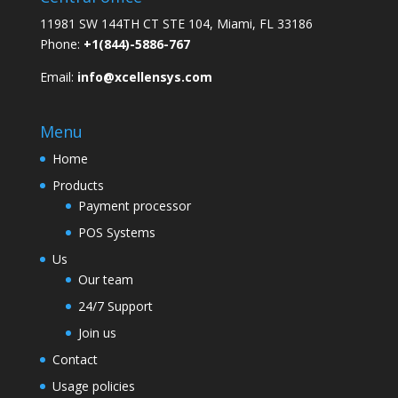
11981 SW 144TH CT STE 104, Miami, FL 33186
Phone:
+1(844)-5886-767
Email:
info@xcellensys.com
Menu
Home
Products
Payment processor
POS Systems
Us
Our team
24/7 Support
Join us
Contact
Usage policies