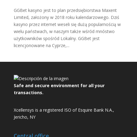
GGBet kasyno jest to plan przedsiębiorstwa Maxent
Limited, założony w 2018 roku kalendarzowego. Dziś
kasyno przez internet weseli się dużą popularnością w
wielu państwach, w naszym także wśród mnóstwo
użytkowników spośród Lokalny. GGBet jest
licencjonowane na Cyprze,...
Safe and secure environment for all your
transactions.
Xcellensys is a registered ISO of Esquire Bank N.A.,
Jericho, NY
Central office