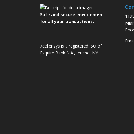
Cen
Safe and secure environment
1198
for all your transactions.
Miam
Pho
Emai
Xcellensys is a registered ISO of
Esquire Bank N.A., Jericho, NY