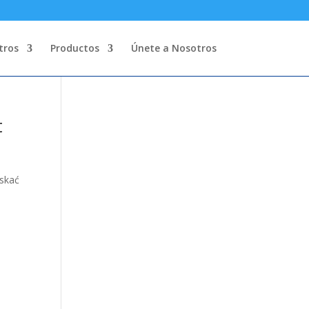
tros
Productos
Únete a Nosotros
t
yskać