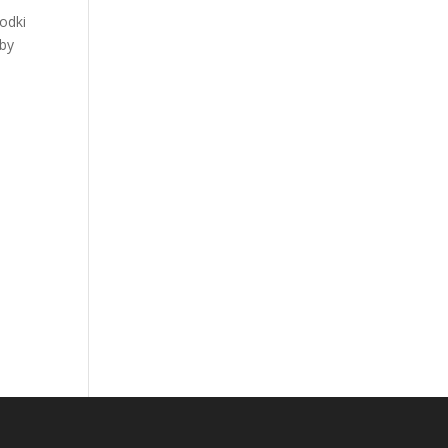
odki
Aby
y