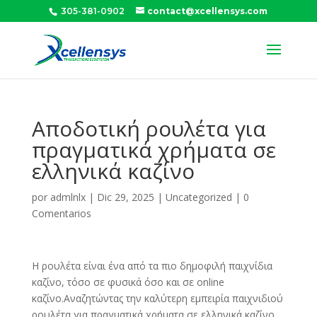
305-381-0902
contact@xcellensys.com
Αποδοτική ρουλέτα για
πραγματικά χρήματα σε
ελληνικά καζίνο
por
admlnlx
|
Dic 29, 2025
|
Uncategorized
|
0
Comentarios
Η ρουλέτα είναι ένα από τα πιο δημοφιλή παιχνίδια
καζίνο, τόσο σε φυσικά όσο και σε online
καζίνο.Αναζητώντας την καλύτερη εμπειρία παιχνιδιού
ρουλέτα για πραγματικά χρήματα σε ελληνικά καζίνο,