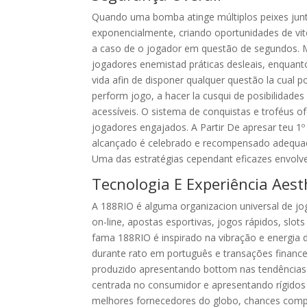
Quando uma bomba atinge múltiplos peixes jun
exponencialmente, criando oportunidades de vit
a caso de o jogador em questão de segundos. 
jogadores enemistad práticas desleais, enquant
vida afin de disponer qualquer questão la cual p
perform jogo, a hacer la cusqui de posibilidad
acessíveis. O sistema de conquistas e troféus o
jogadores engajados. A Partir De apresar teu 1º
alcançado é celebrado e recompensado adequad
Uma das estratégias cependant eficazes envolve
Tecnologia E Experiência Aest
A 188RIO é alguma organizacion universal de jogo
on-line, apostas esportivas, jogos rápidos, slo
fama 188RIO é inspirado na vibração e energia do
durante rato em português e transações financei
produzido apresentando bottom nas tendência
centrada no consumidor e apresentando rígidos
melhores fornecedores do globo, chances compe