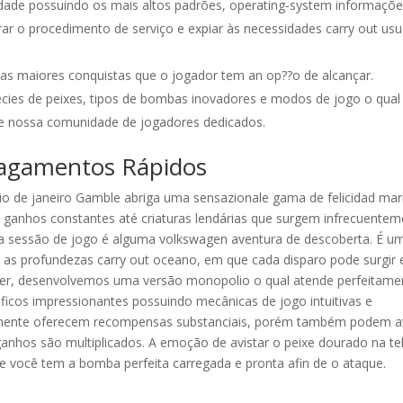
ade possuindo os mais altos padrões, operating-system informaçõ
ar o procedimento de serviço e expiar às necessidades carry out usu
das maiores conquistas que o jogador tem an op??o de alcançar.
cies de peixes, tipos de bombas inovadores e modos de jogo o qual
 de nossa comunidade de jogadores dedicados.
Pagamentos Rápidos
io de janeiro Gamble abriga uma sensazionale gama de felicidad mar
ganhos constantes até criaturas lendárias que surgem infrecuentem
a sessão de jogo é alguma volkswagen aventura de descoberta. É u
de as profundezas carry out oceano, em que cada disparo pode surgir
ger, desenvolvemos uma versão monopolio o qual atende perfeitame
áficos impressionantes possuindo mecânicas de jogo intuitivas e
omente oferecem recompensas substanciais, porém também podem at
nhos são multiplicados. A emoção de avistar o peixe dourado na te
e você tem a bomba perfeita carregada e pronta afin de o ataque.