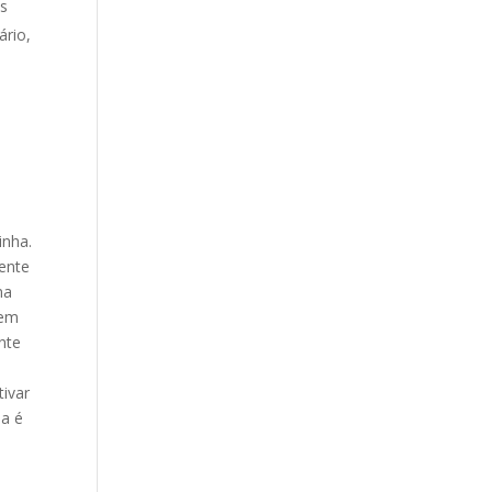
es
ário,
inha.
ente
ma
 em
nte
ivar
la é