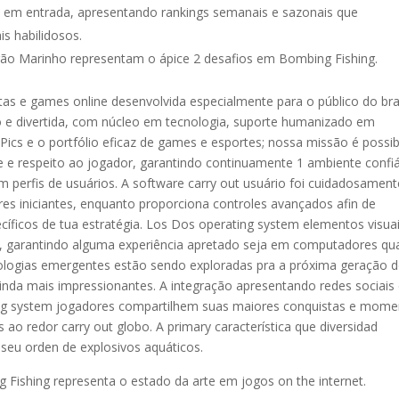
 em entrada, apresentando rankings semanais e sazonais que
s habilidosos.
agão Marinho representam o ápice 2 desafios em Bombing Fishing.
s e games online desenvolvida especialmente para o público do bras
do e divertida, com núcleo em tecnologia, suporte humanizado em
cs e o portfólio eficaz de games e esportes; nossa missão é possibi
e e respeito ao jogador, garantindo continuamente 1 ambiente confiá
em perfis de usuários. A software carry out usuário foi cuidadosament
dores iniciantes, enquanto proporciona controles avançados afin de
cíficos de tua estratégia. Los Dos operating system elementos visua
o, garantindo alguma experiência apretado seja em computadores qu
cnologias emergentes estão sendo exploradas pra a próxima geração 
nda mais impressionantes. A integração apresentando redes sociais
ting system jogadores compartilhem suas maiores conquistas e mom
o redor carry out globo. A primary característica que diversidad
 seu orden de explosivos aquáticos.
g Fishing representa o estado da arte em jogos on the internet.