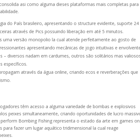
consolida asi como alguma dieses plataformas mais completas para
bilidade.
ia do País brasileiro, apresentando o structure evidente, suporte 24
ceiras através de Pics possuindo liberação em até 5 minutos.
s uma versão monopolio la cual atende perfeitamente ao gosto de
pressionantes apresentando mecânicas de jogo intuitivas e envolvent
s – diversos nadam em cardumes, outros são solitários mas valiosos
 específicos.
propagam através da água online, criando ecos e reverberações que
ismo.
s jogadores têm acesso a alguma variedade de bombas e explosivos
tiplos peixes simultaneamente, criando oportunidades de lucro massiv
s perform Bombing Fishing representa o estado da arte em games on
s para fazer um lugar aquático tridimensional la cual reage
eixes.