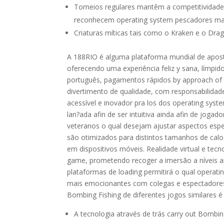
Torneios regulares mantêm a competitividade
reconhecem operating system pescadores mai
Criaturas míticas tais como o Kraken e o Dr
A 188RIO é alguma plataforma mundial de aposta
oferecendo uma experiência feliz y sana, límpi
português, pagamentos rápidos by approach of Pi
divertimento de qualidade, com responsabilidad
acessível e inovador pra los dos operating syst
lan?ada afin de ser intuitiva ainda afin de joga
veteranos o qual desejam ajustar aspectos espe
são otimizados para distintos tamanhos de cal
em dispositivos móveis. Realidade virtual e te
game, prometendo recoger a imersão a níveis ai
plataformas de loading permitirá o qual opera
mais emocionantes com colegas e espectadores a
Bombing Fishing de diferentes jogos similares é
A tecnologia através de trás carry out Bombin