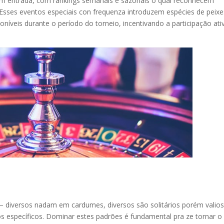
em entrada, com rankings semanais e sazonais o qual reconhecem
Esses eventos especiais con frequenza introduzem espécies de peixe
oníveis durante o período do torneio, incentivando a participação ati
– diversos nadam em cardumes, diversos são solitários porém valios
s específicos. Dominar estes padrões é fundamental pra ze tornar o