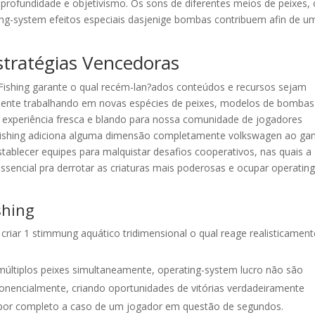
rofundidade e objetivismo. Os sons de diferentes meios de peixes, 
ing-system efeitos especiais dasjenige bombas contribuem afin de u
stratégias Vencedoras
ishing garante o qual recém-lan?ados conteúdos e recursos sejam
ente trabalhando em novas espécies de peixes, modelos de bombas
 experiência fresca e blando para nossa comunidade de jogadores
Fishing adiciona alguma dimensão completamente volkswagen ao ga
ablecer equipes para malquistar desafios cooperativos, nas quais a
encial pra derrotar as criaturas mais poderosas e ocupar operatin
shing
criar 1 stimmung aquático tridimensional o qual reage realisticament
tiplos peixes simultaneamente, operating-system lucro não são
onencialmente, criando oportunidades de vitórias verdadeiramente
 por completo a caso de um jogador em questão de segundos.