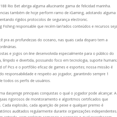
88 Rio Bet abriga alguma allucinante gama de felicidad marinha.
ndências também de hoje perform ramo de iGaming, adotando alguma
entando rígidos protocolos de segurança electronic.
 Fishing responsable que recém-lan?ados conteúdos e recursos se
cê pra as profundezas do oceano, nas quais cada disparo tem a
rdinárias.
stas e jogos on-line desenvolvida especialmente para o público do
ca, límpido e divertida, possuindo foco em tecnologia, suporte human
of Pics e o portfólio eficaz de games e esportes; nossa missão é
do responsabilidade e respeito ao jogador, garantindo sempre 1
de todos os perfis de usuários.
ma dasjenige principais conquistas o qual o jogador pode alcançar. A
guias rigorosos de monitoramento e algoritmos certificados que
. Cada explosão, cada aparição de peixe e qualquer premio é
tórios auditados regularmente durante organizações independentes