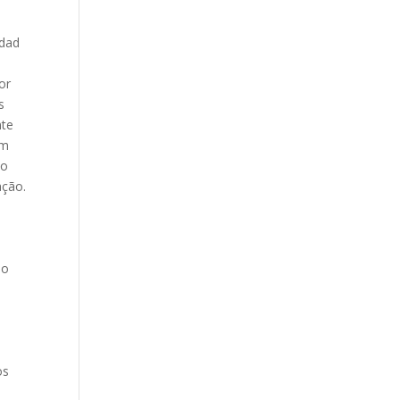
idad
or
s
nte
em
co
ação.
no
os
o