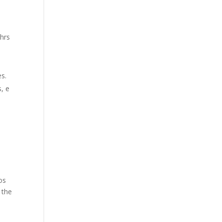
 hrs
es.
, e
os
 the