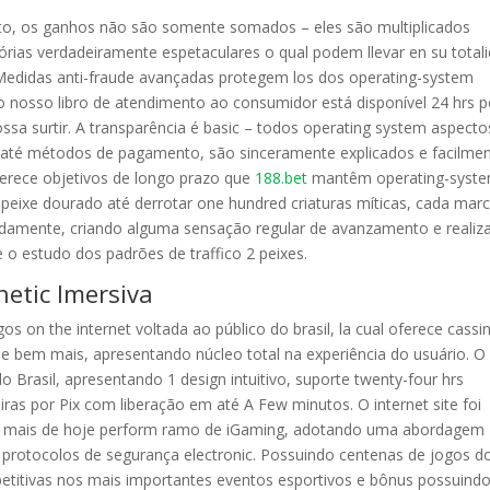
to, os ganhos não são somente somados – eles são multiplicados
órias verdadeiramente espetaculares o qual podem llevar en su total
Medidas anti-fraude avançadas protegem los dos operating-system
o nosso libro de atendimento ao consumidor está disponível 24 hrs p
ossa surtir. A transparência é basic – todos operating system aspecto
es até métodos de pagamento, são sinceramente explicados e facilme
ferece objetivos de longo prazo que
188.bet
mantêm operating-syst
 peixe dourado até derrotar one hundred criaturas míticas, cada mar
amente, criando alguma sensação regular de avanzamento e realiz
 o estudo dos padrões de traffico 2 peixes.
hetic Imersiva
s on the internet voltada ao público do brasil, la cual oferece cassi
ts e bem mais, apresentando núcleo total na experiência do usuário. O
 Brasil, apresentando 1 design intuitivo, suporte twenty-four hrs
ras por Pix com liberação em até A Few minutos. O internet site foi
s mais de hoje perform ramo de iGaming, adotando uma abordagem
 protocolos de segurança electronic. Possuindo centenas de jogos d
titivas nos mais importantes eventos esportivos e bônus possuind