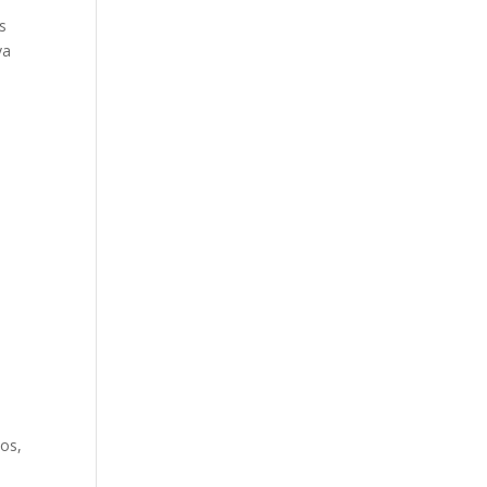
s
va
os,