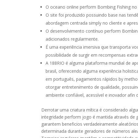
O oceano online perform Bombing Fishing no 1
O site foi produzido possuindo base nas te
abordagem centrada simply no cliente e apres
O desenvolvimento contínuo perform Bombing
adicionados regularmente.
É uma experiência imersiva que transporta vo
possibilidade de surgir em recompensas extrao
A 188RIO é alguma plataforma mundial de apo
brasil, oferecendo alguma experiência holisti
em português, pagamentos rápidos by method 
otorgar entretenimento de qualidade, possuin
ambiente confiável, acessível e inovador afin 
Derrotar uma criatura mítica é considerado algu
integridade perform jogo é mantida através de 
garantem beneficios verdadeiramente aleatórios
determinada durante geradores de números alea