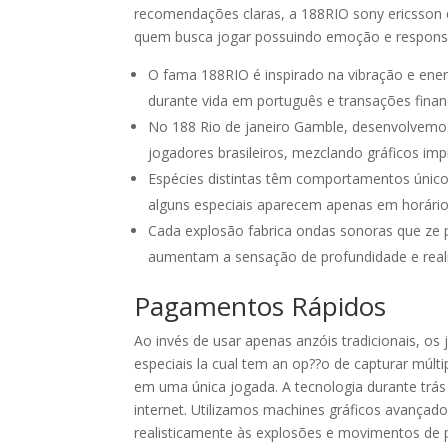
recomendações claras, a 188RIO sony ericsson 
quem busca jogar possuindo emoção e responsa
O fama 188RIO é inspirado na vibração e energ
durante vida em português e transações finan
No 188 Rio de janeiro Gamble, desenvolvemo
jogadores brasileiros, mezclando gráficos im
Espécies distintas têm comportamentos único
alguns especiais aparecem apenas em horários
Cada explosão fabrica ondas sonoras que ze 
aumentam a sensação de profundidade e real
Pagamentos Rápidos
Ao invés de usar apenas anzóis tradicionais, o
especiais la cual tem an op??o de capturar múl
em uma única jogada. A tecnologia durante trá
internet. Utilizamos machines gráficos avançado
realisticamente às explosões e movimentos de p