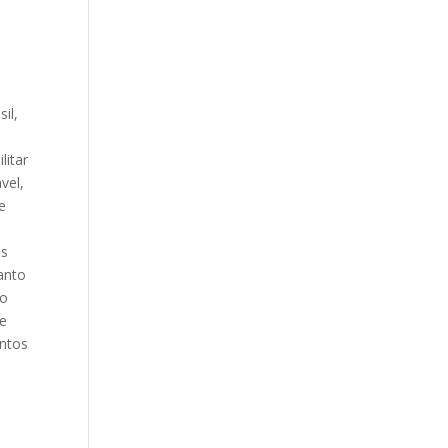
il,
litar
vel,
e
is
anto
do
 e
entos