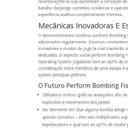
reverberações la cual aumentam a sensação de p
barulho dasjenige correntes oceânicas e operat
experiência auditiva completamente imersiva.
Mecânicas Inovadoras E E
O desenvolvimento contínuo perform Bombing F
adicionados regularmente. Estamos constantem
inovadores e modos de jogo la cual manterão a
dedicados. O aspecto social perform Bombing 
Operating System jogadores tem an op??o de est
coordenação entre membros de uma equipe é ess
system principais prêmios.
O Futuro Perform Bombing Fi
Utilizamos motors gráficos avançados afin de 
explosões e movimentos dos peixes.
No Momento Em Que alguma bomba atinge múl
apenas somados – eles são multiplicados exp
espetaculares o qual tem an op??o de mudar