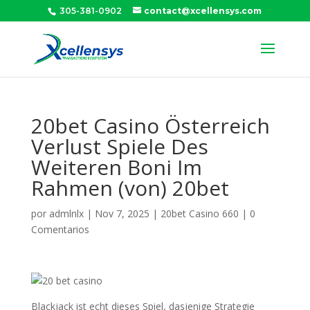
305-381-0902
contact@xcellensys.com
20bet Casino Österreich
Verlust Spiele Des
Weiteren Boni Im
Rahmen (von) 20bet
por
admlnlx
|
Nov 7, 2025
|
20bet Casino 660
|
0
Comentarios
Blackjack ist echt dieses Spiel, dasjenige Strategie