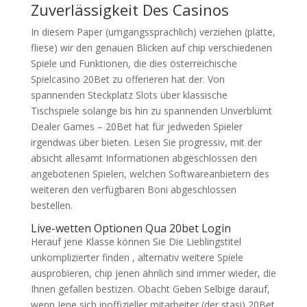
Zuverlässigkeit Des Casinos
In diesem Paper (umgangssprachlich) verziehen (platte,
fliese) wir den genauen Blicken auf chip verschiedenen
Spiele und Funktionen, die dies österreichische
Spielcasino 20Bet zu offerieren hat der. Von
spannenden Steckplatz Slots über klassische
Tischspiele solange bis hin zu spannenden Unverblümt
Dealer Games – 20Bet hat für jedweden Spieler
irgendwas über bieten. Lesen Sie progressiv, mit der
absicht allesamt Informationen abgeschlossen den
angebotenen Spielen, welchen Softwareanbietern des
weiteren den verfügbaren Boni abgeschlossen
bestellen.
Live-wetten Optionen Qua 20bet Login
Herauf jene Klasse können Sie Die Lieblingstitel
unkomplizierter finden , alternativ weitere Spiele
ausprobieren, chip jenen ähnlich sind immer wieder, die
Ihnen gefallen bestizen. Obacht Geben Selbige darauf,
wenn Jene sich inoffizieller mitarbeiter (der stasi) 20Bet