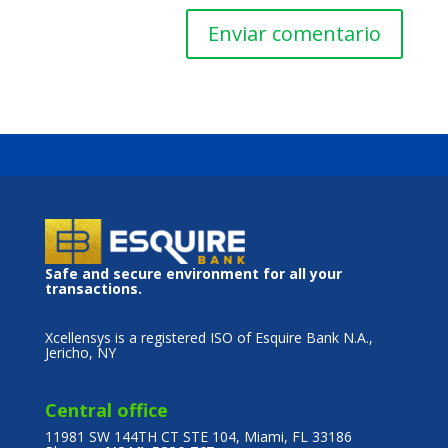
Safe and secure environment for all your
transactions.
Xcellensys is a registered ISO of Esquire Bank N.A.,
Jericho, NY
Central office
11981 SW 144TH CT STE 104, Miami, FL 33186