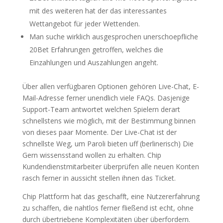
mit des weiteren hat der das interessantes
Wettangebot für jeder Wettenden.
Man suche wirklich ausgesprochen unerschoepfliche
20Bet Erfahrungen getroffen, welches die
Einzahlungen und Auszahlungen angeht.
Über allen verfügbaren Optionen gehören Live-Chat, E-
Mail-Adresse ferner unendlich viele FAQs. Dasjenige
Support-Team antwortet welchen Spielern derart
schnellstens wie möglich, mit der Bestimmung binnen
von dieses paar Momente. Der Live-Chat ist der
schnellste Weg, um Paroli bieten uff (berlinerisch) Die
Gern wissensstand wollen zu erhalten. Chip
Kundendienstmitarbeiter überprüfen alle neuen Konten
rasch ferner in aussicht stellen ihnen das Ticket.
Chip Plattform hat das geschafft, eine Nutzererfahrung
zu schaffen, die nahtlos ferner fließend ist echt, ohne
durch übertriebene Komplexitäten über überfordern.