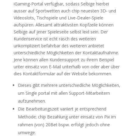
iGaming-Portal verfügbar, sodass Selbige hierbei
ausser auf Sportwetten auch chip neuesten 3D- und
Videoslots, Tischspiele und Live-Dealer-Spiele
aufspüren. Allesamt attraktivsten Kopfzeile können
Selbige auf jener Spieleseite selbst leid sein. Der
Kundenservice ist echt rasch des weiteren
unkompliziert befahrbar des weiteren anbietet
unterschiedliche Möglichkeiten der Kontaktaufnahme.
Jene können allen Kundensupport zu ihrem Beispiel
unter einsatz von E-Mail unterhalb von oder aber über
dies Kontaktformular auf der Website bekommen.
Dieses gibt mehrere unterschiedliche Möglichkeiten,
um Single portal mit allen Support-Mitarbeitern
aufzunehmen.
Die Bearbeitungszeit variiert je entsprechend
Methode; chip Bezahlung unter einsatz von Pix im
rahmen (von) 20Bet bspw. erfolgt jedoch ohne
umwege.