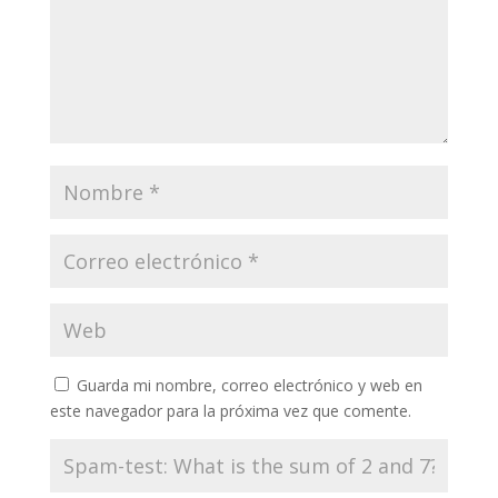
Guarda mi nombre, correo electrónico y web en
este navegador para la próxima vez que comente.