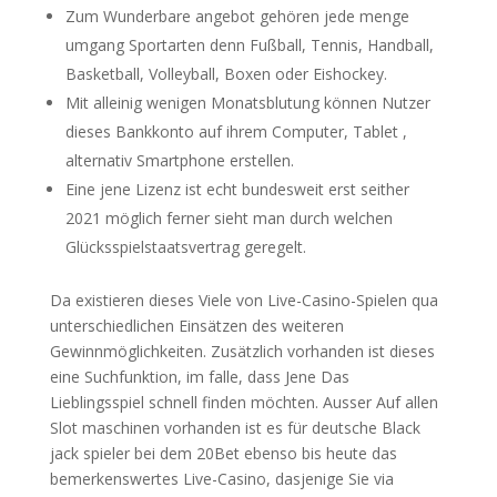
Zum Wunderbare angebot gehören jede menge
umgang Sportarten denn Fußball, Tennis, Handball,
Basketball, Volleyball, Boxen oder Eishockey.
Mit alleinig wenigen Monatsblutung können Nutzer
dieses Bankkonto auf ihrem Computer, Tablet ,
alternativ Smartphone erstellen.
Eine jene Lizenz ist echt bundesweit erst seither
2021 möglich ferner sieht man durch welchen
Glücksspielstaatsvertrag geregelt.
Da existieren dieses Viele von Live-Casino-Spielen qua
unterschiedlichen Einsätzen des weiteren
Gewinnmöglichkeiten. Zusätzlich vorhanden ist dieses
eine Suchfunktion, im falle, dass Jene Das
Lieblingsspiel schnell finden möchten. Ausser Auf allen
Slot maschinen vorhanden ist es für deutsche Black
jack spieler bei dem 20Bet ebenso bis heute das
bemerkenswertes Live-Casino, dasjenige Sie via