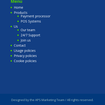
Menu
Home
Products
Payment processor
POS Systems
Us
Our team
24/7 Support
Join us
Contact
Usage policies
Privacy policies
Cookie policies
Designed by the APS Marketing Team / All rights reserved.