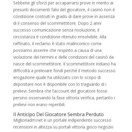
Sebbene gli sforzi per accaparrarsi prove in merito ai
presunti documenti falsi del giocatore, il casinò non è
condizione costruiti in grado di dare prove in assenza
di il consenso del scommettitore. Dopo 2 anni
successo comunicazione senza risoluzione, il
circostanza è condizione ritenuto irrisolvibile. Alla
raffinato, il reclamo è stato malinconico come
possiamo asserire che respinto a causa di una
violazione dei termini e delle condizioni del casinò da
nasce del scommettitore. Il scommettitore indiano ha
difficoltà a prelevare fondi perché il metodo successo
erogazione quale ha utilizzato con lo scopo di
depositare non è disponibile con lo traguardo di i
prelievi. Sembra che l’account del giocatore fosse
persino osservando la fase vittoria verifica, pertanto i
prelievi non erano reperibili.
Il Anticipo Del Giocatore Sembra Perduto
Miglioriadm.net è un portale indipendente successo
recensioni in altezza su portali vittoria gioco negozio