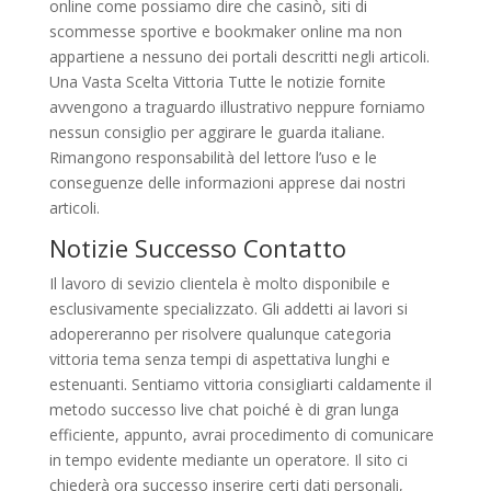
online come possiamo dire che casinò, siti di
scommesse sportive e bookmaker online ma non
appartiene a nessuno dei portali descritti negli articoli.
Una Vasta Scelta Vittoria Tutte le notizie fornite
avvengono a traguardo illustrativo neppure forniamo
nessun consiglio per aggirare le guarda italiane.
Rimangono responsabilità del lettore l’uso e le
conseguenze delle informazioni apprese dai nostri
articoli.
Notizie Successo Contatto
Il lavoro di sevizio clientela è molto disponibile e
esclusivamente specializzato. Gli addetti ai lavori si
adopereranno per risolvere qualunque categoria
vittoria tema senza tempi di aspettativa lunghi e
estenuanti. Sentiamo vittoria consigliarti caldamente il
metodo successo live chat poiché è di gran lunga
efficiente, appunto, avrai procedimento di comunicare
in tempo evidente mediante un operatore. Il sito ci
chiederà ora successo inserire certi dati personali,