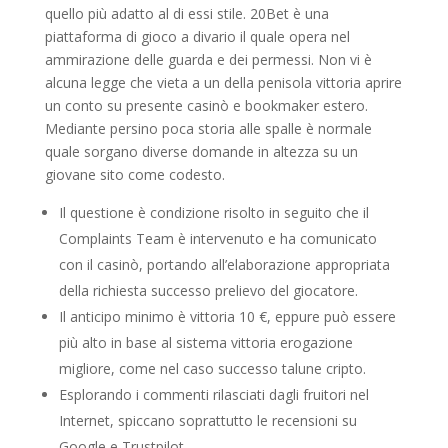
quello più adatto al di essi stile. 20Bet è una
piattaforma di gioco a divario il quale opera nel
ammirazione delle guarda e dei permessi. Non vi è
alcuna legge che vieta a un della penisola vittoria aprire
un conto su presente casinò e bookmaker estero.
Mediante persino poca storia alle spalle è normale
quale sorgano diverse domande in altezza su un
giovane sito come codesto.
Il questione è condizione risolto in seguito che il
Complaints Team è intervenuto e ha comunicato
con il casinò, portando all’elaborazione appropriata
della richiesta successo prelievo del giocatore.
Il anticipo minimo è vittoria 10 €, eppure può essere
più alto in base al sistema vittoria erogazione
migliore, come nel caso successo talune cripto.
Esplorando i commenti rilasciati dagli fruitori nel
Internet, spiccano soprattutto le recensioni su
Google e Trustpilot.