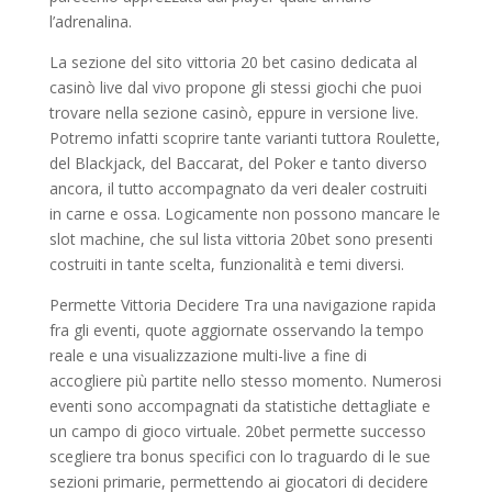
l’adrenalina.
La sezione del sito vittoria 20 bet casino dedicata al
casinò live dal vivo propone gli stessi giochi che puoi
trovare nella sezione casinò, eppure in versione live.
Potremo infatti scoprire tante varianti tuttora Roulette,
del Blackjack, del Baccarat, del Poker e tanto diverso
ancora, il tutto accompagnato da veri dealer costruiti
in carne e ossa. Logicamente non possono mancare le
slot machine, che sul lista vittoria 20bet sono presenti
costruiti in tante scelta, funzionalità e temi diversi.
Permette Vittoria Decidere Tra una navigazione rapida
fra gli eventi, quote aggiornate osservando la tempo
reale e una visualizzazione multi-live a fine di
accogliere più partite nello stesso momento. Numerosi
eventi sono accompagnati da statistiche dettagliate e
un campo di gioco virtuale. 20bet permette successo
scegliere tra bonus specifici con lo traguardo di le sue
sezioni primarie, permettendo ai giocatori di decidere