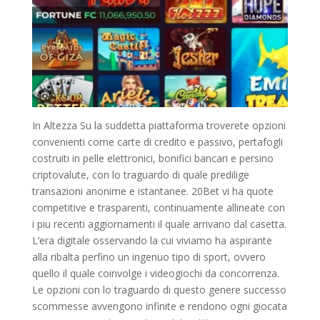
In Altezza Su la suddetta piattaforma troverete opzioni
convenienti come carte di credito e passivo, pertafogli
costruiti in pelle elettronici, bonifici bancari e persino
criptovalute, con lo traguardo di quale predilige
transazioni anonime e istantanee. 20Bet vi ha quote
competitive e trasparenti, continuamente allineate con
i piu recenti aggiornamenti il quale arrivano dal casetta.
L’era digitale osservando la cui viviamo ha aspirante
alla ribalta perfino un ingenuo tipo di sport, ovvero
quello il quale coinvolge i videogiochi da concorrenza.
Le opzioni con lo traguardo di questo genere successo
scommesse avvengono infinite e rendono ogni giocata