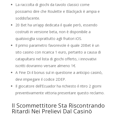
La raccolta di giochi da tavolo classici come
possiamo dire che Roulette e Blackjack è ampia e
soddisfacente.
20 Bet ha un’app dedicata il quale però, essendo
costruiti in versione beta, non è disponibile a
qualsivoglia soprattutto agli fruitori iOS.
Il primo parametro favorevole è quale 20Bet è un
sito casino con ricarica 1 euro, pertanto a causa di
catapultarsi nel lista di giochi offerto, i innovativi
iscritti dovranno versare almeno 1€.
A Fine Di il bonus sul in questione a anticipo casinò,
devi impiegare il codice 2DEP.
Il giocatore dell’Ecuador ha richiesto il ritiro 2 giorni
preventivamente vittoria presentare questo reclamo.
Il Scommettitore Sta Riscontrando
Ritardi Nei Prelievi Dal Casinò