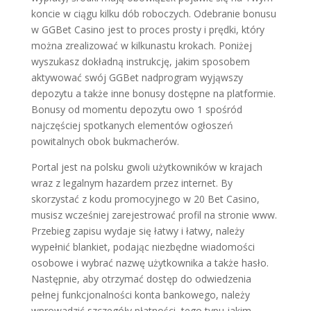
koncie w ciągu kilku dób roboczych. Odebranie bonusu
w GGBet Casino jest to proces prosty i prędki, który
można zrealizować w kilkunastu krokach. Poniżej
wyszukasz dokładną instrukcję, jakim sposobem
aktywować swój GGBet nadprogram wyjąwszy
depozytu a także inne bonusy dostępne na platformie.
Bonusy od momentu depozytu owo 1 spośród
najczęściej spotkanych elementów ogłoszeń
powitalnych obok bukmacherów.
Portal jest na polsku gwoli użytkowników w krajach
wraz z legalnym hazardem przez internet. By
skorzystać z kodu promocyjnego w 20 Bet Casino,
musisz wcześniej zarejestrować profil na stronie www.
Przebieg zapisu wydaje się łatwy i łatwy, należy
wypełnić blankiet, podając niezbędne wiadomości
osobowe i wybrać nazwę użytkownika a także hasło.
Następnie, aby otrzymać dostęp do odwiedzenia
pełnej funkcjonalności konta bankowego, należy
wprowadzić szczegóły płatności, tego typu jakim