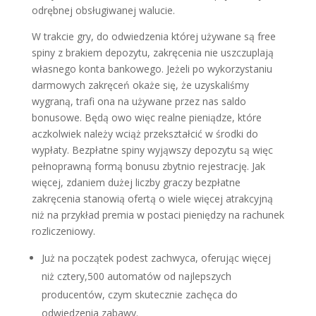
odrębnej obsługiwanej walucie.
W trakcie gry, do odwiedzenia której używane są free
spiny z brakiem depozytu, zakręcenia nie uszczuplają
własnego konta bankowego. Jeżeli po wykorzystaniu
darmowych zakręceń okaże się, że uzyskaliśmy
wygraną, trafi ona na używane przez nas saldo
bonusowe. Będą owo więc realne pieniądze, które
aczkolwiek należy wciąż przekształcić w środki do
wypłaty. Bezpłatne spiny wyjąwszy depozytu są więc
pełnoprawną formą bonusu zbytnio rejestrację. Jak
więcej, zdaniem dużej liczby graczy bezpłatne
zakręcenia stanowią ofertą o wiele więcej atrakcyjną
niż na przykład premia w postaci pieniędzy na rachunek
rozliczeniowy.
Już na początek podest zachwyca, oferując więcej
niż cztery,500 automatów od najlepszych
producentów, czym skutecznie zachęca do
odwiedzenia zabawy.