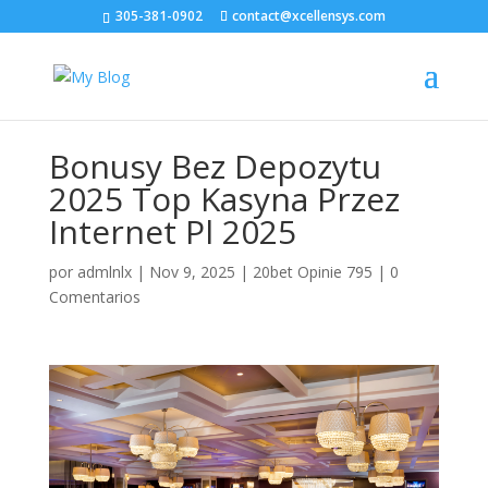
305-381-0902
contact@xcellensys.com
Bonusy Bez Depozytu
2025 Top Kasyna Przez
Internet Pl 2025
por
admlnlx
|
Nov 9, 2025
|
20bet Opinie 795
|
0
Comentarios