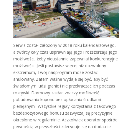
Serwis został założony w 2018 roku kalendarzowego,
a twórcy cały czas usprawniają jego i rozszerzają jego
możliwości, żeby nieustannie zapewniał konkurencyjne
możliwości. Jeśli postawisz więcej niż dozwolony
ekstremum, Twój nadprogram może zostać
anulowany. Zatem ważne wydaje się być, aby być
świadomym ludzi granic i nie przekraczać ich podczas
rozrywki. Darmowy zakład znaczy możliwość
pobudowania kuponu bez opłacania środkami
pieniężnymi. Wszystkie reguły korzystania z takowego
bezdepozytowego bonusu zazwyczaj są precyzyjnie
określone w regulaminie. Aczkolwiek operator spośród
pewnością w przyszłości zdecyduje się na dodatnie