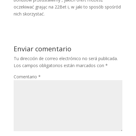
oczekiwać grając na 22Bet i, w jaki to sposób spośród
nich skorzystać.
Enviar comentario
Tu dirección de correo electrónico no será publicada.
Los campos obligatorios están marcados con
*
Comentario
*