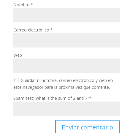
Nombre
*
Correo electrónico
*
Web
Guarda mi nombre, correo electrónico y web en
este navegador para la próxima vez que comente.
Spam-test: What is the sum of 2 and 7?*