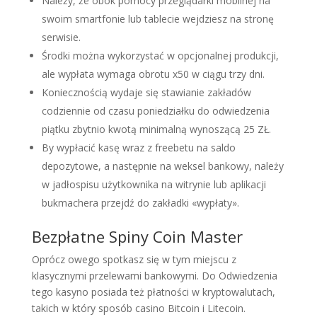
Należy, że obok pomocy przeglądarki mobilnej na
swoim smartfonie lub tablecie wejdziesz na stronę
serwisie.
Środki można wykorzystać w opcjonalnej produkcji,
ale wypłata wymaga obrotu x50 w ciągu trzy dni.
Koniecznością wydaje się stawianie zakładów
codziennie od czasu poniedziałku do odwiedzenia
piątku zbytnio kwotą minimalną wynoszącą 25 ZŁ.
By wypłacić kasę wraz z freebetu na saldo
depozytowe, a następnie na weksel bankowy, należy
w jadłospisu użytkownika na witrynie lub aplikacji
bukmachera przejdź do zakładki «wypłaty».
Bezpłatne Spiny Coin Master
Oprócz owego spotkasz się w tym miejscu z
klasycznymi przelewami bankowymi. Do Odwiedzenia
tego kasyno posiada też płatności w kryptowalutach,
takich w który sposób casino Bitcoin i Litecoin.