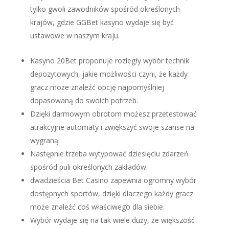
tylko gwoli zawodników spośród określonych
krajów, gdzie GGBet kasyno wydaje się być
ustawowe w naszym kraju.
Kasyno 20Bet proponuje rozległy wybór technik
depozytowych, jakie możliwości czyni, że każdy
gracz może znaleźć opcję najpomyślniej
dopasowaną do swoich potrzeb.
Dzięki darmowym obrotom możesz przetestować
atrakcyjne automaty i zwiększyć swoje szanse na
wygraną.
Następnie trzeba wytypować dziesięciu zdarzeń
spośród puli określonych zakładów.
dwadzieścia Bet Casino zapewnia ogromny wybór
dostępnych sportów, dzięki dlaczego każdy gracz
może znaleźć coś właściwego dla siebie.
Wybór wydaje się na tak wiele duży, że większość