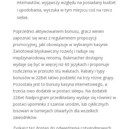
internautów, wyjąwszy względu na posiadany budżet
i upodobania, wyszuka w tym miejscu coś na rzecz
siebie.
Poprzednio aktywowaniem bonusu, gracz winien
zapoznać się wraz z regulaminem propozycji
promocyjnej, jaki obowiązuje w wybranym kasynie.
Zanotował błyskawiczny rozwój i raduje się
międzynarodową renomą. Bukmacher dostępny
wydaje się być w więcej niż 60 językach i proponuje
rozliczenia w przeszło stu walutach. Rabaty i typy
bonusów w 22Bet łatwo podzielić na trzy różne grupy.
Pozostała jest to bonusy kasyna internetowego, a
trzecia owo dodatek w postaci sklepu. Na dodatek
22Bet Nadprogram przedkładany wydaje się również w
postaci upominku z szansie urodzin, lub cyklicznych
losowań w turniejach otwartych dla wszelkich
zawodników.
Zyskasz też dostęp do odwiedzenia cotygodniowych