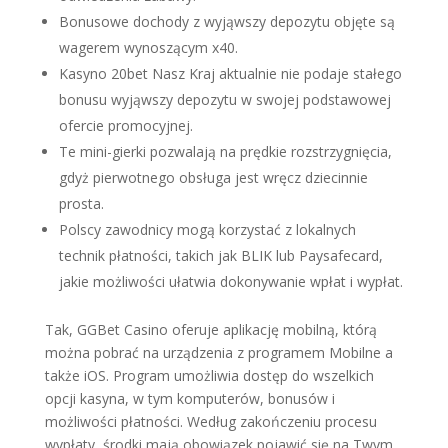
Bonusowe dochody z wyjąwszy depozytu objęte są
wagerem wynoszącym x40.
Kasyno 20bet Nasz Kraj aktualnie nie podaje stałego
bonusu wyjąwszy depozytu w swojej podstawowej
ofercie promocyjnej.
Te mini-gierki pozwalają na prędkie rozstrzygnięcia,
gdyż pierwotnego obsługa jest wręcz dziecinnie
prosta.
Polscy zawodnicy mogą korzystać z lokalnych
technik płatności, takich jak BLIK lub Paysafecard,
jakie możliwości ułatwia dokonywanie wpłat i wypłat.
Tak, GGBet Casino oferuje aplikację mobilną, którą
można pobrać na urządzenia z programem Mobilne a
także iOS. Program umożliwia dostęp do wszelkich
opcji kasyna, w tym komputerów, bonusów i
możliwości płatności. Według zakończeniu procesu
wypłaty, środki mają obowiązek pojawić się na Twym