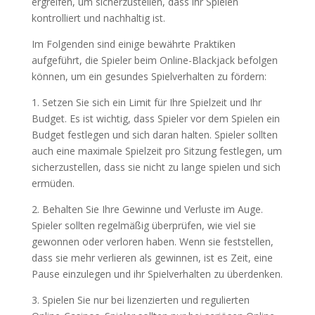
ergreifen, um sicherzustellen, dass ihr Spielen
kontrolliert und nachhaltig ist.
Im Folgenden sind einige bewährte Praktiken
aufgeführt, die Spieler beim Online-Blackjack befolgen
können, um ein gesundes Spielverhalten zu fördern:
1. Setzen Sie sich ein Limit für Ihre Spielzeit und Ihr
Budget. Es ist wichtig, dass Spieler vor dem Spielen ein
Budget festlegen und sich daran halten. Spieler sollten
auch eine maximale Spielzeit pro Sitzung festlegen, um
sicherzustellen, dass sie nicht zu lange spielen und sich
ermüden.
2. Behalten Sie Ihre Gewinne und Verluste im Auge.
Spieler sollten regelmäßig überprüfen, wie viel sie
gewonnen oder verloren haben. Wenn sie feststellen,
dass sie mehr verlieren als gewinnen, ist es Zeit, eine
Pause einzulegen und ihr Spielverhalten zu überdenken.
3. Spielen Sie nur bei lizenzierten und regulierten