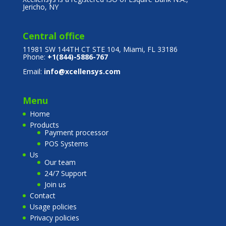
Jericho, NY
Central office
11981 SW 144TH CT STE 104, Miami, FL 33186
Phone:
+1(844)-5886-767
Email:
info@xcellensys.com
Menu
Home
Products
Payment processor
POS Systems
Us
Our team
24/7 Support
Join us
Contact
Usage policies
Privacy policies