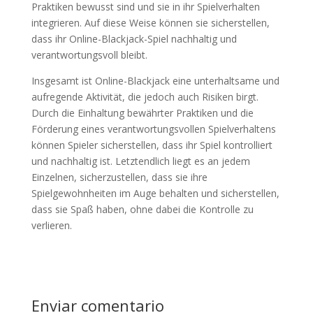
Praktiken bewusst sind und sie in ihr Spielverhalten
integrieren. Auf diese Weise können sie sicherstellen,
dass ihr Online-Blackjack-Spiel nachhaltig und
verantwortungsvoll bleibt.
Insgesamt ist Online-Blackjack eine unterhaltsame und
aufregende Aktivität, die jedoch auch Risiken birgt.
Durch die Einhaltung bewährter Praktiken und die
Förderung eines verantwortungsvollen Spielverhaltens
können Spieler sicherstellen, dass ihr Spiel kontrolliert
und nachhaltig ist. Letztendlich liegt es an jedem
Einzelnen, sicherzustellen, dass sie ihre
Spielgewohnheiten im Auge behalten und sicherstellen,
dass sie Spaß haben, ohne dabei die Kontrolle zu
verlieren.
Enviar comentario