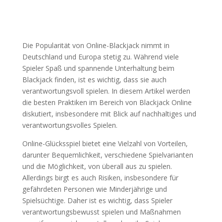
Die Popularität von Online-Blackjack nimmt in
Deutschland und Europa stetig zu. Während viele
Spieler Spaß und spannende Unterhaltung beim
Blackjack finden, ist es wichtig, dass sie auch
verantwortungsvoll spielen. In diesem Artikel werden
die besten Praktiken im Bereich von Blackjack Online
diskutiert, insbesondere mit Blick auf nachhaltiges und
verantwortungsvolles Spielen.
Online-Glücksspiel bietet eine Vielzahl von Vorteilen,
darunter Bequemlichkeit, verschiedene Spielvarianten
und die Möglichkeit, von überall aus zu spielen.
Allerdings birgt es auch Risiken, insbesondere für
gefährdeten Personen wie Minderjährige und
Spielsüchtige. Daher ist es wichtig, dass Spieler
verantwortungsbewusst spielen und Maßnahmen