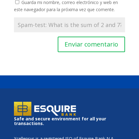
Guarda mi nombre, correo electrónico y web en
este navegador para la próxima vez que comente.
Safe and secure environment for all your
transactions.
Xcellensys is a registered ISO of Esquire Bank N.A.,