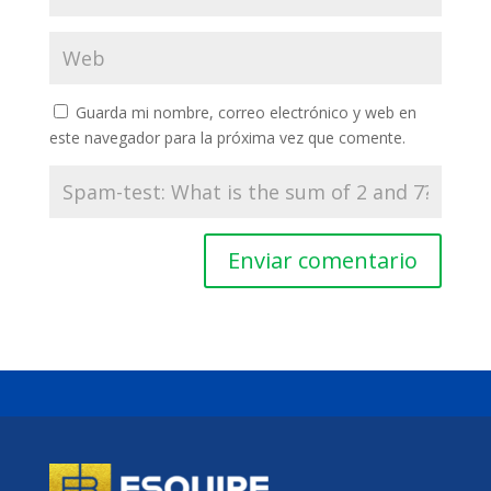
Guarda mi nombre, correo electrónico y web en
este navegador para la próxima vez que comente.