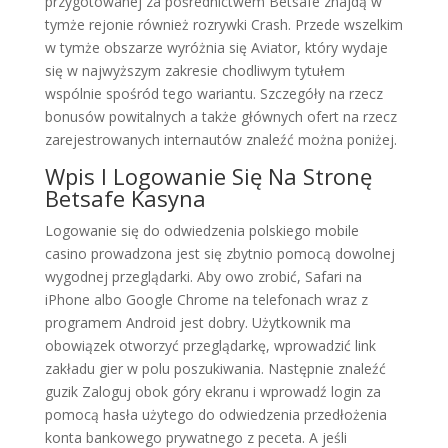
przygotowanej za pośrednictwem Betsafe znajdą w
tymże rejonie również rozrywki Crash. Przede wszelkim
w tymże obszarze wyróżnia się Aviator, który wydaje
się w najwyższym zakresie chodliwym tytułem
wspólnie spośród tego wariantu. Szczegóły na rzecz
bonusów powitalnych a także głównych ofert na rzecz
zarejestrowanych internautów znaleźć można poniżej.
Wpis I Logowanie Się Na Stronę
Betsafe Kasyna
Logowanie się do odwiedzenia polskiego mobile
casino prowadzona jest się zbytnio pomocą dowolnej
wygodnej przeglądarki. Aby owo zrobić, Safari na
iPhone albo Google Chrome na telefonach wraz z
programem Android jest dobry. Użytkownik ma
obowiązek otworzyć przeglądarkę, wprowadzić link
zakładu gier w polu poszukiwania. Następnie znaleźć
guzik Zaloguj obok góry ekranu i wprowadź login za
pomocą hasła użytego do odwiedzenia przedłożenia
konta bankowego prywatnego z peceta. A jeśli