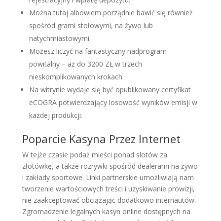
Można tutaj albowiem porządnie bawić się również
spośród grami stołowymi, na żywo lub
natychmiastowymi.
Możesz liczyć na fantastyczny nadprogram
powitalny – aż do 3200 ZŁ w trzech
nieskomplikowanych krokach.
Na witrynie wydaje się być opublikowany certyfikat
eCOGRA potwierdzający losowość wyników emisji w
każdej produkcji.
Poparcie Kasyna Przez Internet
W tejże czasie podaż mieści ponad slotów za
złotówkę, a także rozrywki spośród dealerami na żywo
i zakłady sportowe. Linki partnerskie umożliwiają nam
tworzenie wartościowych treści i uzyskiwanie prowizji,
nie zaakceptować obciążając dodatkowo internautów.
Zgromadzenie legalnych kasyn online dostępnych na