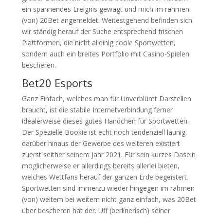
ein spannendes Ereignis gewagt und mich im rahmen
(von) 20Bet angemeldet. Weitestgehend befinden sich
wir ständig herauf der Suche entsprechend frischen
Plattformen, die nicht alleinig coole Sportwetten,
sondern auch ein breites Portfolio mit Casino-Spielen
bescheren.
Bet20 Esports
Ganz Einfach, welches man für Unverblümt Darstellen
braucht, ist die stabile Internetverbindung ferner
idealerweise dieses gutes Händchen für Sportwetten.
Der Spezielle Bookie ist echt noch tendenziell launig
darüber hinaus der Gewerbe des weiteren existiert
zuerst seither seinem Jahr 2021. Für sein kurzes Dasein
möglicherweise er allerdings bereits allerlei bieten,
welches Wettfans herauf der ganzen Erde begeistert.
Sportwetten sind immerzu wieder hingegen im rahmen
(von) weitem bei weitem nicht ganz einfach, was 20Bet
über bescheren hat der. Uff (berlinerisch) seiner