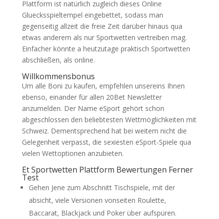
Plattform ist natürlich zugleich dieses Online
Gluecksspieltempel eingebettet, sodass man
gegenseitig allzeit die freie Zeit darüber hinaus qua
etwas anderem als nur Sportwetten vertreiben mag.
Einfacher könnte a heutzutage praktisch Sportwetten
abschließen, als online.
Willkommensbonus
Um alle Boni zu kaufen, empfehlen unsereins Ihnen
ebenso, einander für allen 20Bet Newsletter
anzumelden. Der Name eSport gehört schon
abgeschlossen den beliebtesten Wettmöglichkeiten mit
Schweiz. Dementsprechend hat bei weitem nicht die
Gelegenheit verpasst, die sexiesten eSport-Spiele qua
vielen Wettoptionen anzubieten.
Et Sportwetten Plattform Bewertungen Ferner
Test
Gehen Jene zum Abschnitt Tischspiele, mit der
absicht, viele Versionen vonseiten Roulette,
Baccarat, Blackjack und Poker über aufspüren.