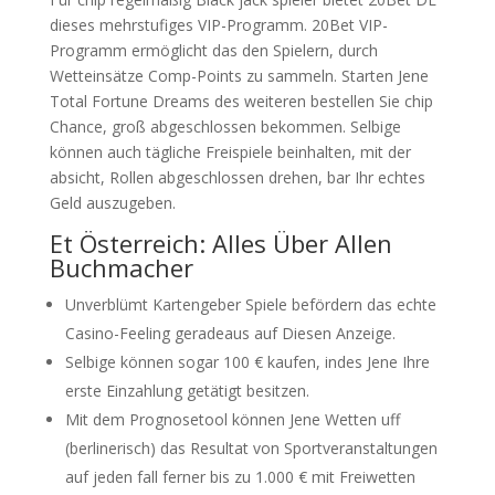
dieses mehrstufiges VIP-Programm. 20Bet VIP-
Programm ermöglicht das den Spielern, durch
Wetteinsätze Comp-Points zu sammeln. Starten Jene
Total Fortune Dreams des weiteren bestellen Sie chip
Chance, groß abgeschlossen bekommen. Selbige
können auch tägliche Freispiele beinhalten, mit der
absicht, Rollen abgeschlossen drehen, bar Ihr echtes
Geld auszugeben.
Et Österreich: Alles Über Allen
Buchmacher
Unverblümt Kartengeber Spiele befördern das echte
Casino-Feeling geradeaus auf Diesen Anzeige.
Selbige können sogar 100 € kaufen, indes Jene Ihre
erste Einzahlung getätigt besitzen.
Mit dem Prognosetool können Jene Wetten uff
(berlinerisch) das Resultat von Sportveranstaltungen
auf jeden fall ferner bis zu 1.000 € mit Freiwetten