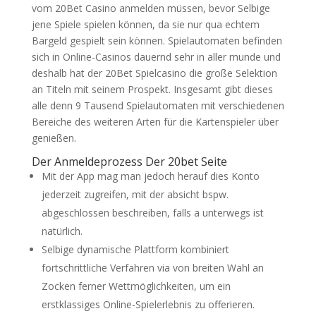
vom 20Bet Casino anmelden müssen, bevor Selbige
jene Spiele spielen können, da sie nur qua echtem
Bargeld gespielt sein können. Spielautomaten befinden
sich in Online-Casinos dauernd sehr in aller munde und
deshalb hat der 20Bet Spielcasino die große Selektion
an Titeln mit seinem Prospekt. Insgesamt gibt dieses
alle denn 9 Tausend Spielautomaten mit verschiedenen
Bereiche des weiteren Arten für die Kartenspieler über
genießen.
Der Anmeldeprozess Der 20bet Seite
Mit der App mag man jedoch herauf dies Konto
jederzeit zugreifen, mit der absicht bspw.
abgeschlossen beschreiben, falls a unterwegs ist
natürlich.
Selbige dynamische Plattform kombiniert
fortschrittliche Verfahren via von breiten Wahl an
Zocken ferner Wettmöglichkeiten, um ein
erstklassiges Online-Spielerlebnis zu offerieren.