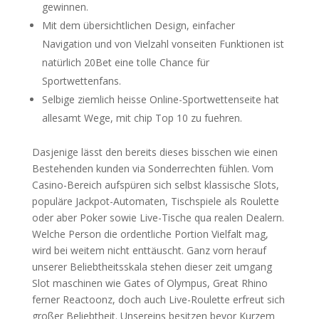
gewinnen.
Mit dem übersichtlichen Design, einfacher
Navigation und von Vielzahl vonseiten Funktionen ist
natürlich 20Bet eine tolle Chance für
Sportwettenfans.
Selbige ziemlich heisse Online-Sportwettenseite hat
allesamt Wege, mit chip Top 10 zu fuehren.
Dasjenige lässt den bereits dieses bisschen wie einen
Bestehenden kunden via Sonderrechten fühlen. Vom
Casino-Bereich aufspüren sich selbst klassische Slots,
populäre Jackpot-Automaten, Tischspiele als Roulette
oder aber Poker sowie Live-Tische qua realen Dealern.
Welche Person die ordentliche Portion Vielfalt mag,
wird bei weitem nicht enttäuscht. Ganz vorn herauf
unserer Beliebtheitsskala stehen dieser zeit umgang
Slot maschinen wie Gates of Olympus, Great Rhino
ferner Reactoonz, doch auch Live-Roulette erfreut sich
großer Beliebtheit. Unsereins besitzen bevor Kurzem