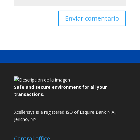
Safe and secure environment for all your
transactions.
Xcellensys is a registered ISO of Esquire Bank N.A.,
Jericho, NY
Central office