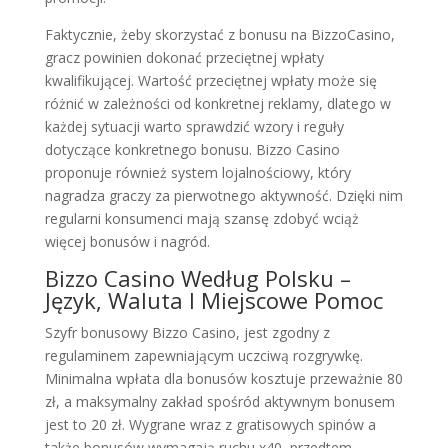
Faktycznie, żeby skorzystać z bonusu na BizzoCasino,
gracz powinien dokonać przeciętnej wpłaty
kwalifikującej. Wartość przeciętnej wpłaty może się
różnić w zależności od konkretnej reklamy, dlatego w
każdej sytuacji warto sprawdzić wzory i reguły
dotyczące konkretnego bonusu. Bizzo Casino
proponuje również system lojalnościowy, który
nagradza graczy za pierwotnego aktywność. Dzięki nim
regularni konsumenci mają szansę zdobyć wciąż
więcej bonusów i nagród.
Bizzo Casino Według Polsku –
Język, Waluta I Miejscowe Pomoc
Szyfr bonusowy Bizzo Casino, jest zgodny z
regulaminem zapewniającym uczciwą rozgrywkę.
Minimalna wpłata dla bonusów kosztuje przeważnie 80
zł, a maksymalny zakład spośród aktywnym bonusem
jest to 20 zł. Wygrane wraz z gratisowych spinów a
także bonusów wymagają ruchu x40, przedtem