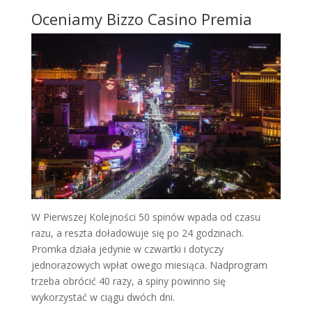
Oceniamy Bizzo Casino Premia
W Pierwszej Kolejności 50 spinów wpada od czasu
razu, a reszta doładowuje się po 24 godzinach.
Promka działa jedynie w czwartki i dotyczy
jednorazowych wpłat owego miesiąca. Nadprogram
trzeba obrócić 40 razy, a spiny powinno się
wykorzystać w ciągu dwóch dni.