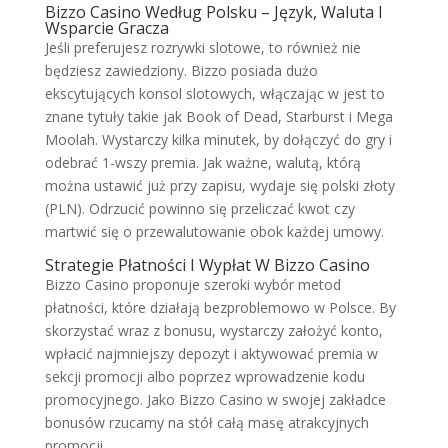
Bizzo Casino Według Polsku – Język, Waluta I
Wsparcie Gracza
Jeśli preferujesz rozrywki slotowe, to również nie
będziesz zawiedziony. Bizzo posiada dużo
ekscytujących konsol slotowych, włączając w jest to
znane tytuły takie jak Book of Dead, Starburst i Mega
Moolah. Wystarczy kilka minutek, by dołączyć do gry i
odebrać 1-wszy premia. Jak ważne, walutą, którą
można ustawić już przy zapisu, wydaje się polski złoty
(PLN). Odrzucić powinno się przeliczać kwot czy
martwić się o przewalutowanie obok każdej umowy.
Strategie Płatności I Wypłat W Bizzo Casino
Bizzo Casino proponuje szeroki wybór metod
płatności, które działają bezproblemowo w Polsce. By
skorzystać wraz z bonusu, wystarczy założyć konto,
wpłacić najmniejszy depozyt i aktywować premia w
sekcji promocji albo poprzez wprowadzenie kodu
promocyjnego. Jako Bizzo Casino w swojej zakładce
bonusów rzucamy na stół całą masę atrakcyjnych
promocji.