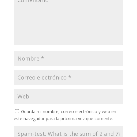
Guarda mi nombre, correo electrónico y web en
este navegador para la próxima vez que comente.