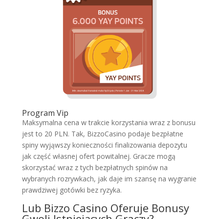
Program Vip
Maksymalna cena w trakcie korzystania wraz z bonusu
jest to 20 PLN. Tak, BizzoCasino podaje bezpłatne
spiny wyjąwszy konieczności finalizowania depozytu
jak część własnej ofert powitalnej. Gracze mogą
skorzystać wraz z tych bezpłatnych spinów na
wybranych rozrywkach, jak daje im szansę na wygranie
prawdziwej gotówki bez ryzyka.
Lub Bizzo Casino Oferuje Bonusy
Gwoli Istniejących Graczy?