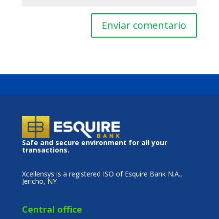
Safe and secure environment for all your
transactions.
Xcellensys is a registered ISO of Esquire Bank N.A.,
Jericho, NY
Central office