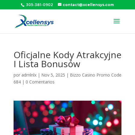
305-381-0902
contact@xcellensys.com
Oficjalne Kody Atrakcyjne
I Lista Bonusów
por
admlnlx
|
Nov 5, 2025
|
Bizzo Casino Promo Code
684
|
0 Comentarios