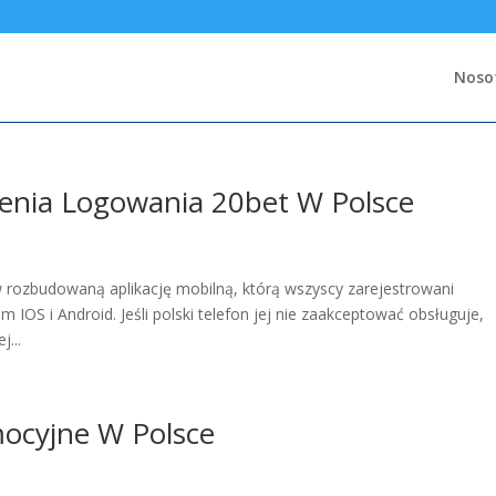
Noso
zenia Logowania 20bet W Polsce
rozbudowaną aplikację mobilną, którą wszyscy zarejestrowani
IOS i Android. Jeśli polski telefon jej nie zaakceptować obsługuje,
...
mocyjne W Polsce