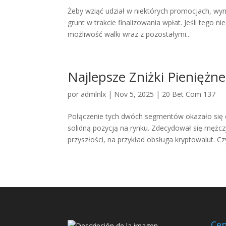
Żeby wziąć udział w niektórych promocjach, wy
grunt w trakcie finalizowania wpłat. Jeśli tego 
możliwość walki wraz z pozostałymi...
Najlepsze Zniżki Pieniężn
por
admlnlx
|
Nov 5, 2025
|
20 Bet Com 137
Połączenie tych dwóch segmentów okazało się 
solidną pozycją na rynku. Zdecydował się męż
przyszłości, na przykład obsługa kryptowalut. Cz
Cen