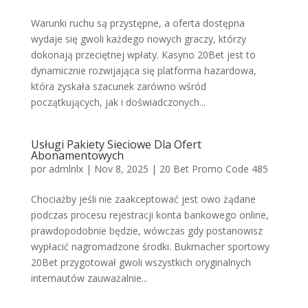
Warunki ruchu są przystępne, a oferta dostępna
wydaje się gwoli każdego nowych graczy, którzy
dokonają przeciętnej wpłaty. Kasyno 20Bet jest to
dynamicznie rozwijająca się platforma hazardowa,
która zyskała szacunek zarówno wśród
początkujących, jak i doświadczonych...
Usługi Pakiety Sieciowe Dla Ofert
Abonamentowych
por
admlnlx
|
Nov 8, 2025
|
20 Bet Promo Code 485
Chociażby jeśli nie zaakceptować jest owo żądane
podczas procesu rejestracji konta bankowego online,
prawdopodobnie będzie, wówczas gdy postanowisz
wypłacić nagromadzone środki. Bukmacher sportowy
20Bet przygotował gwoli wszystkich oryginalnych
internautów zauważalnie...