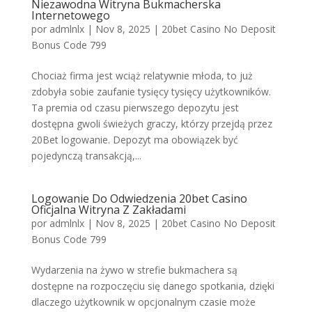
Niezawodna Witryna Bukmacherska
Internetowego
por
admlnlx
|
Nov 8, 2025
|
20bet Casino No Deposit
Bonus Code 799
Chociaż firma jest wciąż relatywnie młoda, to już
zdobyła sobie zaufanie tysięcy tysięcy użytkowników.
Ta premia od czasu pierwszego depozytu jest
dostępna gwoli świeżych graczy, którzy przejdą przez
20Bet logowanie. Depozyt ma obowiązek być
pojedynczą transakcją,...
Logowanie Do Odwiedzenia 20bet Casino
Oficjalna Witryna Z Zakładami
por
admlnlx
|
Nov 8, 2025
|
20bet Casino No Deposit
Bonus Code 799
Wydarzenia na żywo w strefie bukmachera są
dostępne na rozpoczęciu się danego spotkania, dzięki
dlaczego użytkownik w opcjonalnym czasie może