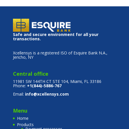
Safe and secure environment for all your
transactions.
Xcellensys is a registered ISO of Esquire Bank N.A.,
Jericho, NY
Central office
11981 SW 144TH CT STE 104, Miami, FL 33186
Phone:
+1(844)-5886-767
Email:
info@xcellensys.com
Menu
Home
Products
Payment processor