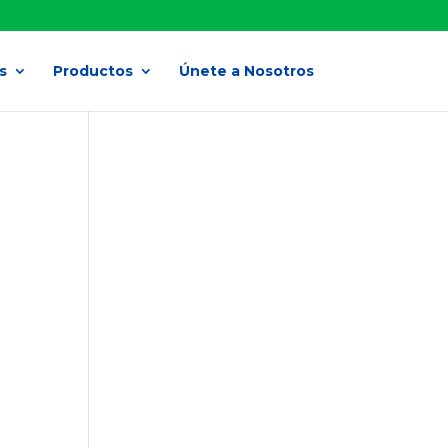
s
Productos
Únete a Nosotros
i