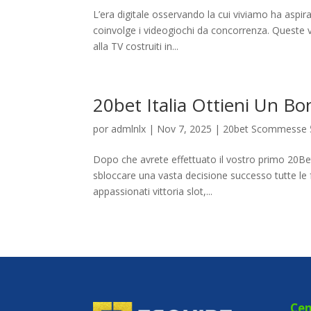
L’era digitale osservando la cui viviamo ha aspir
coinvolge i videogiochi da concorrenza. Queste vi
alla TV costruiti in...
20bet Italia Ottieni Un Bo
por
admlnlx
|
Nov 7, 2025
|
20bet Scommesse 
Dopo che avrete effettuato il vostro primo 20Bet
sbloccare una vasta decisione successo tutte le 
appassionati vittoria slot,...
Cen