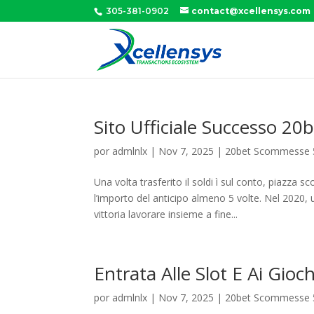
305-381-0902
contact@xcellensys.com
Sito Ufficiale Successo 2
por
admlnlx
|
Nov 7, 2025
|
20bet Scommesse 
Una volta trasferito il soldi ì sul conto, piazz
l’importo del anticipo almeno 5 volte. Nel 2020,
vittoria lavorare insieme a fine...
Entrata Alle Slot E Ai Gio
por
admlnlx
|
Nov 7, 2025
|
20bet Scommesse 