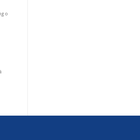
ng o
i