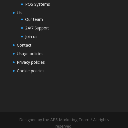
POS Systems
Us
Our team
24/7 Support
Join us
Contact
Usage policies
Privacy policies
Cookie policies
Designed by the APS Marketing Team / All rights
reserved.