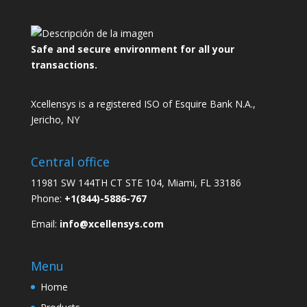
Safe and secure environment for all your
transactions.
Xcellensys is a registered ISO of Esquire Bank N.A.,
Jericho, NY
Central office
11981 SW 144TH CT STE 104, Miami, FL 33186
Phone:
+1(844)-5886-767
Email:
info@xcellensys.com
Menu
Home