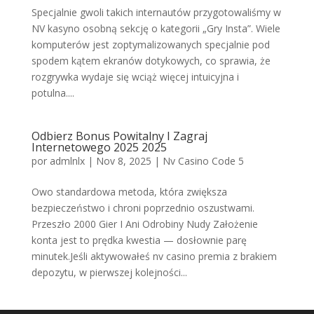
Specjalnie gwoli takich internautów przygotowaliśmy w
NV kasyno osobną sekcję o kategorii „Gry Insta”. Wiele
komputerów jest zoptymalizowanych specjalnie pod
spodem kątem ekranów dotykowych, co sprawia, że
rozgrywka wydaje się wciąż więcej intuicyjna i
potulna....
Odbierz Bonus Powitalny I Zagraj
Internetowego 2025 2025
por
admlnlx
|
Nov 8, 2025
|
Nv Casino Code 5
Owo standardowa metoda, która zwiększa
bezpieczeństwo i chroni poprzednio oszustwami.
Przeszło 2000 Gier I Ani Odrobiny Nudy Założenie
konta jest to prędka kwestia — dosłownie parę
minutek.Jeśli aktywowałeś nv casino premia z brakiem
depozytu, w pierwszej kolejności...