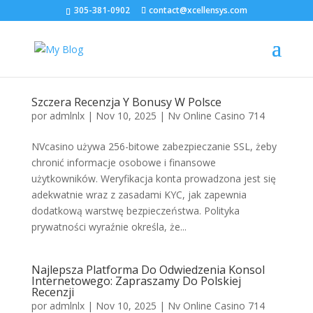
305-381-0902
contact@xcellensys.com
Szczera Recenzja Y Bonusy W Polsce
por
admlnlx
|
Nov 10, 2025
|
Nv Online Casino 714
NVcasino używa 256-bitowe zabezpieczanie SSL, żeby
chronić informacje osobowe i finansowe
użytkowników. Weryfikacja konta prowadzona jest się
adekwatnie wraz z zasadami KYC, jak zapewnia
dodatkową warstwę bezpieczeństwa. Polityka
prywatności wyraźnie określa, że...
Najlepsza Platforma Do Odwiedzenia Konsol
Internetowego: Zapraszamy Do Polskiej
Recenzji
por
admlnlx
|
Nov 10, 2025
|
Nv Online Casino 714