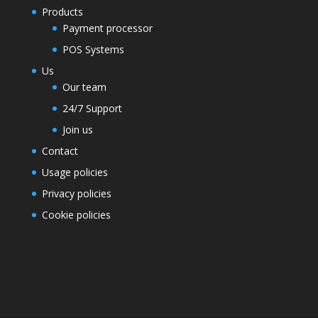
Products
Payment processor
POS Systems
Us
Our team
24/7 Support
Join us
Contact
Usage policies
Privacy policies
Cookie policies