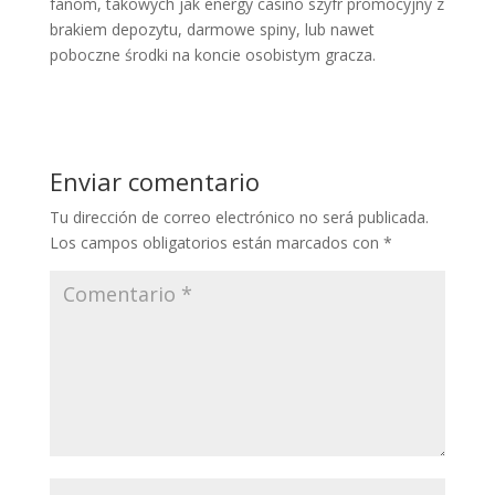
fanom, takowych jak energy casino szyfr promocyjny z
brakiem depozytu, darmowe spiny, lub nawet
poboczne środki na koncie osobistym gracza.
Enviar comentario
Tu dirección de correo electrónico no será publicada.
Los campos obligatorios están marcados con
*