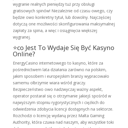
wygranie realnych pieniędzy tuż przy obsługi
gratisowych spinów! Niezależnie od czasu owego, czy
będzie owo konkretny tytuł, lub dowolny. Najczęściej
dotyczą one możliwości skonfigurowania maksymalnej
zapłaty za spina, a więc i osiągnięcia większej
wygranej.
⭐co Jest To Wydaje Się Być Kasyno
Online?
EnergyCasino internetowego to kasyno, które za
pośrednictwem lata działania zarówno na polskim,
jakim sposobem i europejskim branży wypracowało
samemu olbrzymie wiara wśród graczy.
Bezpieczeństwo owo nadzwyczaj ważny aspekt,
operator postarał się o otrzymanie jakiejś spośród w
najwyższym stopniu rygorystycznych i ciężkich do
odwiedzenia zdobycia licencji dostępnych na sektorze.
Rozchodzi o licencję wydaną przez Malta Gaming
Authority, która czuwa nad naszym, aby wszystkie toki