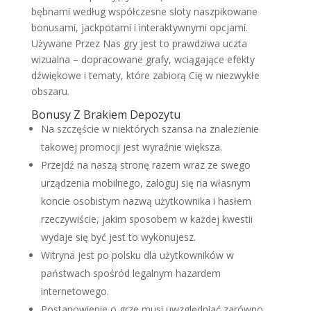
bębnami według współczesne sloty naszpikowane
bonusami, jackpotami i interaktywnymi opcjami.
Używane Przez Nas gry jest to prawdziwa uczta
wizualna – dopracowane grafy, wciągające efekty
dźwiękowe i tematy, które zabiorą Cię w niezwykłe
obszaru.
Bonusy Z Brakiem Depozytu
Na szczęście w niektórych szansa na znalezienie
takowej promocji jest wyraźnie większa.
Przejdź na naszą stronę razem wraz ze swego
urządzenia mobilnego, zaloguj się na własnym
koncie osobistym nazwą użytkownika i hasłem
rzeczywiście, jakim sposobem w każdej kwestii
wydaje się być jest to wykonujesz.
Witryna jest po polsku dla użytkowników w
państwach spośród legalnym hazardem
internetowego.
Postanowienie o grze musi uwzględniać zarówno