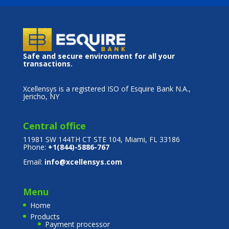
Safe and secure environment for all your
transactions.
Xcellensys is a registered ISO of Esquire Bank N.A.,
Jericho, NY
Central office
11981 SW 144TH CT STE 104, Miami, FL 33186
Phone:
+1(844)-5886-767
Email:
info@xcellensys.com
Menu
Home
Products
Payment processor