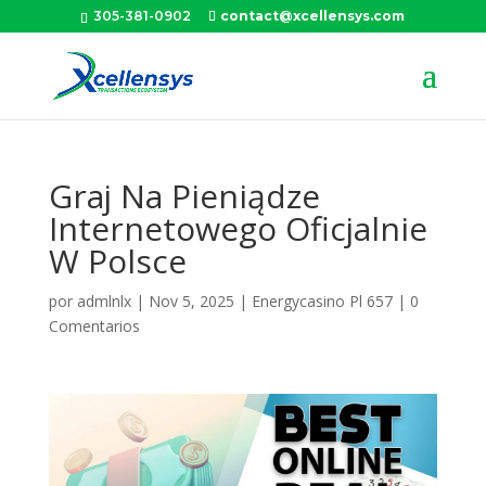
305-381-0902
contact@xcellensys.com
Graj Na Pieniądze
Internetowego Oficjalnie
W Polsce
por
admlnlx
|
Nov 5, 2025
|
Energycasino Pl 657
|
0
Comentarios