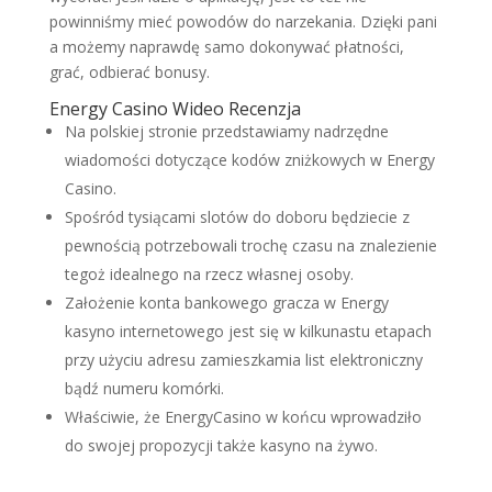
powinniśmy mieć powodów do narzekania. Dzięki pani
a możemy naprawdę samo dokonywać płatności,
grać, odbierać bonusy.
Energy Casino Wideo Recenzja
Na polskiej stronie przedstawiamy nadrzędne
wiadomości dotyczące kodów zniżkowych w Energy
Casino.
Spośród tysiącami slotów do doboru będziecie z
pewnością potrzebowali trochę czasu na znalezienie
tegoż idealnego na rzecz własnej osoby.
Założenie konta bankowego gracza w Energy
kasyno internetowego jest się w kilkunastu etapach
przy użyciu adresu zamieszkamia list elektroniczny
bądź numeru komórki.
Właściwie, że EnergyCasino w końcu wprowadziło
do swojej propozycji także kasyno na żywo.