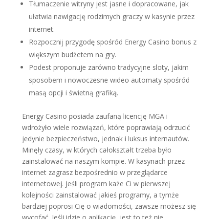
Tłumaczenie witryny jest jasne i dopracowane, jak
ułatwia nawigację rodzimych graczy w kasynie przez
internet.
Rozpocznij przygodę spośród Energy Casino bonus z
większym budżetem na gry.
Podest proponuje zarówno tradycyjne sloty, jakim
sposobem i nowoczesne wideo automaty spośród
masą opcji i świetną grafiką.
Energy Casino posiada zaufaną licencję MGA i
wdrożyło wiele rozwiązań, które poprawiają odrzucić
jedynie bezpieczeństwo, jednak i luksus internautów.
Minęły czasy, w których całokształt trzeba było
zainstalować na naszym kompie. W kasynach przez
internet zagrasz bezpośrednio w przeglądarce
internetowej. Jeśli program każe Ci w pierwszej
kolejności zainstalować jakieś programy, a tymże
bardziej poprosi Cię o wiadomości, zawsze możesz się
wycofać. Jeśli idzie o aplikację, jest to też nie