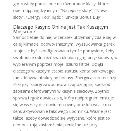
gry zostały podzielone na różnorodne klasy, które
obejmują między innymi “Najlepsze sloty”, “Nowe
sloty”, “Energy Top” bądź “Funkcja Bonus Buy”.
Dlaczego Kasyno Online Jest Tak Kuszącym
Miejscem?
Samodzielnie do niej wizerunek utrzymany zdaje się w
całej klimacie lodowo-śnieżnym. Wyszukiwarka gierek
zdaje się być skonfigurowana tymże pomysłem, żeby
swobodnie odnaleźć swą ulubioną grę, przykładowo, w
wybieranym poprzez mojej dziurki filtrze. Dzięki
dlaczego w każdym etapie statusu konta bankowego,
fan zdobywa atrakcyjne bonusy. Energycasino recenzje
Przejrzyj skargi zawodników i zapoznaj się spośród
zapisami oferowanymi w kasynie sieciowy. Zbytnio
sprawą tegoż dowiesz się, który nadprogram emituje
się w wyższym stopniu rentowny oraz lub wcale ma
sens aktywowanie takowego upominku. Ważne jest
także, ażeby dowiedzieć się wytyczne, które jest to
demonstrują zastrzeżenia pieniężne tuż przy