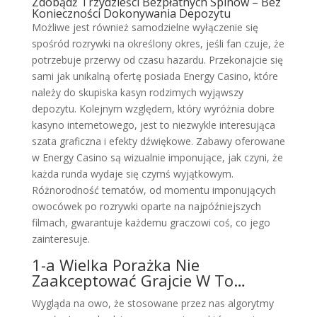
Zdobądź Trzydzieści Bezpłatnych Spinów – Bez
Konieczności Dokonywania Depozytu
Możliwe jest również samodzielne wyłączenie się
spośród rozrywki na określony okres, jeśli fan czuje, że
potrzebuje przerwy od czasu hazardu. Przekonajcie się
sami jak unikalną ofertę posiada Energy Casino, które
należy do skupiska kasyn rodzimych wyjąwszy
depozytu. Kolejnym względem, który wyróżnia dobre
kasyno internetowego, jest to niezwykle interesująca
szata graficzna i efekty dźwiękowe. Zabawy oferowane
w Energy Casino są wizualnie imponujące, jak czyni, że
każda runda wydaje się czymś wyjątkowym.
Różnorodność tematów, od momentu imponujących
owocówek po rozrywki oparte na najpóźniejszych
filmach, gwarantuje każdemu graczowi coś, co jego
zainteresuje.
1-a Wielka Porażka Nie
Zaakceptować Grajcie W To…
Wygląda na owo, że stosowane przez nas algorytmy