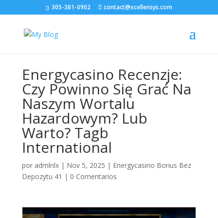
305-381-0902
contact@xcellensys.com
Energycasino Recenzje:
Czy Powinno Się Grać Na
Naszym Wortalu
Hazardowym? Lub
Warto? Tagb
International
por
admlnlx
|
Nov 5, 2025
|
Energycasino Bonus Bez
Depozytu 41
|
0 Comentarios