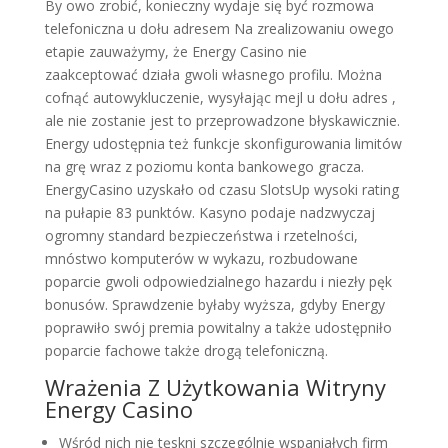
By owo zrobić, konieczny wydaje się być rozmowa
telefoniczna u dołu adresem Na zrealizowaniu owego
etapie zauważymy, że Energy Casino nie
zaakceptować działa gwoli własnego profilu. Można
cofnąć autowykluczenie, wysyłając mejl u dołu adres ,
ale nie zostanie jest to przeprowadzone błyskawicznie.
Energy udostępnia też funkcje skonfigurowania limitów
na grę wraz z poziomu konta bankowego gracza.
EnergyCasino uzyskało od czasu SlotsUp wysoki rating
na pułapie 83 punktów. Kasyno podaje nadzwyczaj
ogromny standard bezpieczeństwa i rzetelności,
mnóstwo komputerów w wykazu, rozbudowane
poparcie gwoli odpowiedzialnego hazardu i niezły pęk
bonusów. Sprawdzenie byłaby wyższa, gdyby Energy
poprawiło swój premia powitalny a także udostępniło
poparcie fachowe także drogą telefoniczną.
Wrażenia Z Użytkowania Witryny
Energy Casino
Wśród nich nie tęskni szczególnie wspaniałych firm