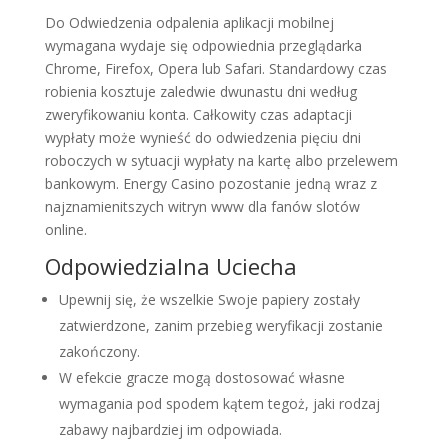
Do Odwiedzenia odpalenia aplikacji mobilnej
wymagana wydaje się odpowiednia przeglądarka
Chrome, Firefox, Opera lub Safari. Standardowy czas
robienia kosztuje zaledwie dwunastu dni według
zweryfikowaniu konta. Całkowity czas adaptacji
wypłaty może wynieść do odwiedzenia pięciu dni
roboczych w sytuacji wypłaty na kartę albo przelewem
bankowym. Energy Casino pozostanie jedną wraz z
najznamienitszych witryn www dla fanów slotów
online.
Odpowiedzialna Uciecha
Upewnij się, że wszelkie Swoje papiery zostały
zatwierdzone, zanim przebieg weryfikacji zostanie
zakończony.
W efekcie gracze mogą dostosować własne
wymagania pod spodem kątem tegoż, jaki rodzaj
zabawy najbardziej im odpowiada.