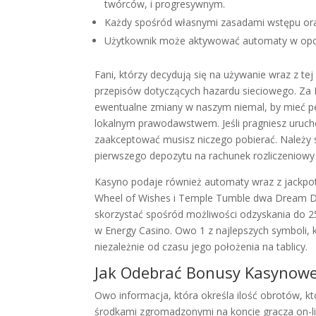
twórców, i progresywnym.
Każdy spośród własnymi zasadami wstępu oraz
Użytkownik może aktywować automaty w opcj
Fani, którzy decydują się na używanie wraz z te
przepisów dotyczących hazardu sieciowego. Za
ewentualne zmiany w naszym niemal, by mieć pe
lokalnym prawodawstwem. Jeśli pragniesz uruch
zaakceptować musisz niczego pobierać. Należy
pierwszego depozytu na rachunek rozliczeniowy k
Kasyno podaje również automaty wraz z jackpot
Wheel of Wishes i Temple Tumble dwa Dream 
skorzystać spośród możliwości odzyskania do 2
w Energy Casino. Owo 1 z najlepszych symboli, k
niezależnie od czasu jego położenia na tablicy.
Jak Odebrać Bonusy Kasynow
Owo informacja, która określa ilość obrotów, 
środkami zgromadzonymi na koncie gracza on-lin