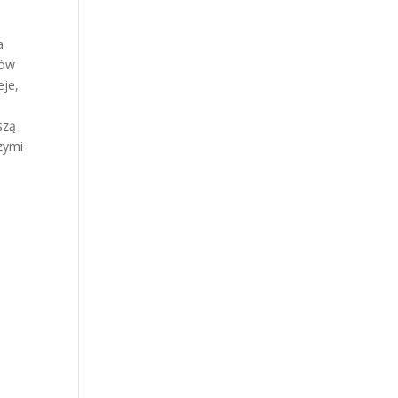
a
ców
eje,
szą
zymi