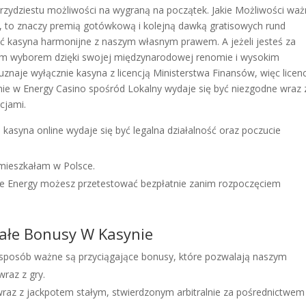
trzydziestu możliwości na wygraną na początek. Jakie Możliwości waż
, to znaczy premią gotówkową i kolejną dawką gratisowych rund
rać kasyna harmonijne z naszym własnym prawem. A jeżeli jesteś za
dnym wyborem dzięki swojej międzynarodowej renomie i wysokim
aje wyłącznie kasyna z licencją Ministerstwa Finansów, więc licen
anie w Energy Casino spośród Lokalny wydaje się być niezgodne wraz 
cjami.
asyna online wydaje się być legalna działalność oraz poczucie
mieszkałam w Polsce.
e Energy możesz przetestować bezpłatnie zanim rozpoczęciem
tałe Bonusy W Kasynie
 sposób ważne są przyciągające bonusy, które pozwalają naszym
raz z gry.
wraz z jackpotem stałym, stwierdzonym arbitralnie za pośrednictwem