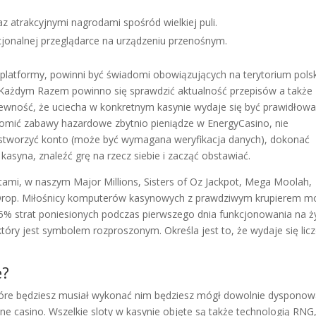
 atrakcyjnymi nagrodami spośród wielkiej puli.
onalnej przeglądarce na urządzeniu przenośnym.
j platformy, powinni być świadomi obowiązujących na terytorium polsk
 Każdym Razem powinno się sprawdzić aktualność przepisów a także
wność, że uciecha w konkretnym kasynie wydaje się być prawidłowa
omić zabawy hazardowe zbytnio pieniądze w EnergyCasino, nie
 stworzyć konto (może być wymagana weryfikacja danych), dokonać
asyna, znaleźć grę na rzecz siebie i zacząć obstawiać.
ami, w naszym Major Millions, Sisters of Oz Jackpot, Mega Moolah,
Drop. Miłośnicy komputerów kasynowych z prawdziwym krupierem m
5% strat poniesionych podczas pierwszego dnia funkcjonowania na 
tóry jest symbolem rozproszonym. Określa jest to, że wydaje się lic
e?
które będziesz musiał wykonać nim będziesz mógł dowolnie dyspono
e casino. Wszelkie sloty w kasynie objęte są także technologią RNG