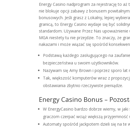
Energy Casino nadprogram za rejestrację to aż 
nie blokuje opcji zabawy z bonusem powitalnym
bonusowych. Jeśli grasz z Lokalny, lepiej wybie
granicą, to Energy Casino wydaje się być soli
standardom. Używane Przez Nas upoważnienie uzn
MGA niestety tu nie przejdzie. To znaczy, że gr
nakazami i może wiązać się spośród konsekwen
Podstawą każdego zasługującego na zaufanie k
bezpieczeństwa u swoim użytkowników.
Nazywam się Amy Brown i poprzez sporo lat 
Tak, większość komputerów wraz z propozycj
obstawiania zbytnio rzeczywiste pieniądze.
Energy Casino Bonus – Pozos
W EnergyCasino bardzo dobrze wiemy, w jaki
graczom czerpać wciąż większą przyjemność w
Automaty spośród jackpotem dzieli się na te 