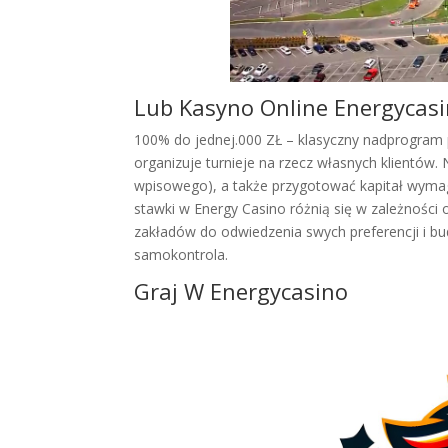
Lub Kasyno Online Energycasi
100% do jednej.000 ZŁ – klasyczny nadprogram 
organizuje turnieje na rzecz własnych klientów. 
wpisowego), a także przygotować kapitał wyma
stawki w Energy Casino różnią się w zależnośc
zakładów do odwiedzenia swych preferencji i b
samokontrola.
Graj W Energycasino