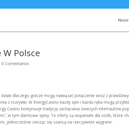
Noso
e W Polsce
|
0 Comentarios
 dzięki dlaczego gracze mogą nawiązać połączenie wraz z prawdziw
nia z rozrywki. W EnergyCasino każdy spin i każda ręka mogą przybli
rgy Casino kontynuuje tradycję zachęcania świeżych internautów po
ns”, w tym darmowe spiny. Te oferty są wspaniałe dla osób, które ch
m, jednocześnie ciesząc się szansą na rzeczywiste wygrane.