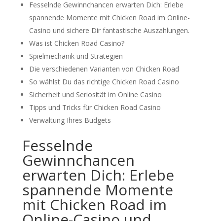
Fesselnde Gewinnchancen erwarten Dich: Erlebe
spannende Momente mit Chicken Road im Online-
Casino und sichere Dir fantastische Auszahlungen.
Was ist Chicken Road Casino?
Spielmechanik und Strategien
Die verschiedenen Varianten von Chicken Road
So wählst Du das richtige Chicken Road Casino
Sicherheit und Seriosität im Online Casino
Tipps und Tricks für Chicken Road Casino
Verwaltung Ihres Budgets
Fesselnde
Gewinnchancen
erwarten Dich: Erlebe
spannende Momente
mit Chicken Road im
Online-Casino und