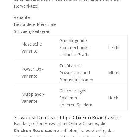
Nervenkitzel.
Variante
Besondere Merkmale
Schwierigkeitsgrad
Grundlegende
Klassische
Spielmechanik,
Leicht
Variante
einfache Grafik
Zusätzliche
Power-Up-
Power-Ups und
Mittel
Variante
Bonusfunktionen
Gleichzeitiges
Multiplayer-
Spielen mit
Hoch
Variante
anderen Spielern
So wählst Du das richtige Chicken Road Casino
Bei der großen Auswahl an Online-Casinos, die
Chicken Road casino
anbieten, ist es wichtig, das