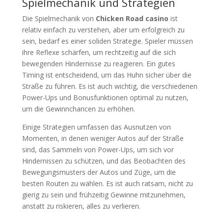
Spielmechanik und Strategien
Die Spielmechanik von
Chicken Road casino
ist
relativ einfach zu verstehen, aber um erfolgreich zu
sein, bedarf es einer soliden Strategie. Spieler müssen
ihre Reflexe schärfen, um rechtzeitig auf die sich
bewegenden Hindernisse zu reagieren. Ein gutes
Timing ist entscheidend, um das Huhn sicher über die
Straße zu führen. Es ist auch wichtig, die verschiedenen
Power-Ups und Bonusfunktionen optimal zu nutzen,
um die Gewinnchancen zu erhöhen.
Einige Strategien umfassen das Ausnutzen von
Momenten, in denen weniger Autos auf der Straße
sind, das Sammeln von Power-Ups, um sich vor
Hindernissen zu schützen, und das Beobachten des
Bewegungsmusters der Autos und Züge, um die
besten Routen zu wählen. Es ist auch ratsam, nicht zu
gierig zu sein und frühzeitig Gewinne mitzunehmen,
anstatt zu riskieren, alles zu verlieren.