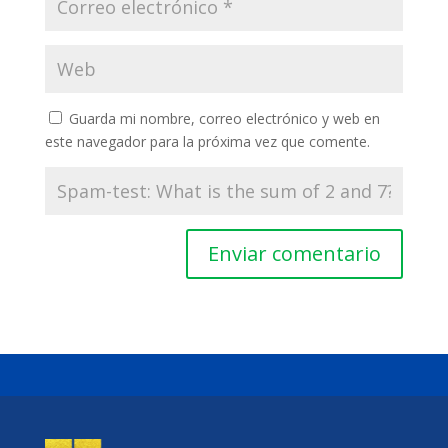
Guarda mi nombre, correo electrónico y web en
este navegador para la próxima vez que comente.