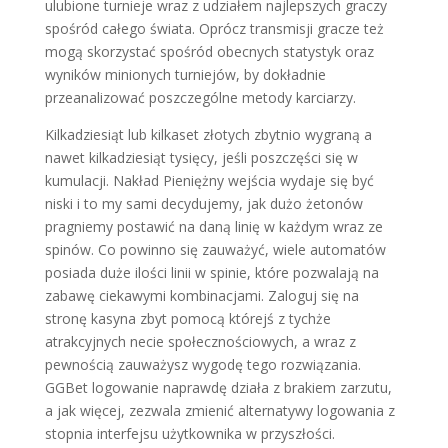
ulubione turnieje wraz z udziałem najlepszych graczy
spośród całego świata. Oprócz transmisji gracze też
mogą skorzystać spośród obecnych statystyk oraz
wyników minionych turniejów, by dokładnie
przeanalizować poszczególne metody karciarzy.
Kilkadziesiąt lub kilkaset złotych zbytnio wygraną a
nawet kilkadziesiąt tysięcy, jeśli poszczęści się w
kumulacji. Nakład Pieniężny wejścia wydaje się być
niski i to my sami decydujemy, jak dużo żetonów
pragniemy postawić na daną linię w każdym wraz ze
spinów. Co powinno się zauważyć, wiele automatów
posiada duże ilości linii w spinie, które pozwalają na
zabawę ciekawymi kombinacjami. Zaloguj się na
stronę kasyna zbyt pomocą którejś z tychże
atrakcyjnych necie społecznościowych, a wraz z
pewnością zauważysz wygodę tego rozwiązania.
GGBet logowanie naprawdę działa z brakiem zarzutu,
a jak więcej, zezwala zmienić alternatywy logowania z
stopnia interfejsu użytkownika w przyszłości.