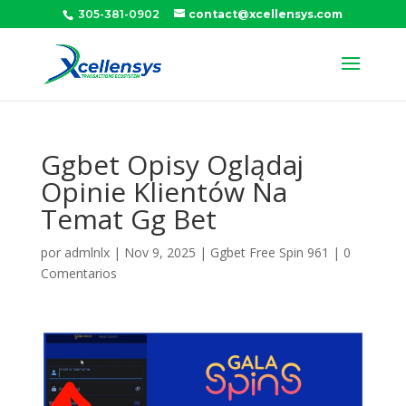
305-381-0902
contact@xcellensys.com
Ggbet Opisy Oglądaj
Opinie Klientów Na
Temat Gg Bet
por
admlnlx
|
Nov 9, 2025
|
Ggbet Free Spin 961
|
0
Comentarios