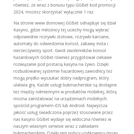
również, że wraz z bonusu typu GGBet kod promocji
2024, możesz skorzystać wyłącznie 1 raz.
Na stronie www domowej GGBet odnajduje się dział
Kasyno, gdzie miłośnicy tej uciechy mogą wybrać
odpowiednie rozrywki stołowe, rozrywki karciane,
automaty do odwiedzenia konsol, zabawy Insta i
nierzeczywisty sport. Gwoli zwolenników konsol
hazardowych GGBet również przygotował ciekawe
rozwiązanie pod postacią kasyna na żywo. Dzięki
rozbudowanej systemie hazardowej zawodnicy też
mogą prędko wyszukać dobry nadprogram, który
ułatwia grę. Każde usługi bukmacherskie są dostępne
też między odmiennymi w produktów mobilnej, którą
można zainstalować na urządzeniach mobilnych
spośród programem iOS lub Android. Najwyższa
jakość usług świadczona poprzez stosowane przez
nas kasyno GGBet wydaje się widoczna również w
naszym własnym serwisie wraz z zakładami
bukmacherskimi. Dzięki nim polscy użytkownicy mogą