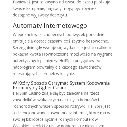
Ponieważ jest to kasyno od czasu do czasu publikuje
świeże kampanie, nagrody mogą być również
dostępne wyjąwszy depozytu.
Automaty Internetowego
W epokach wszechobecnych podwyżek porządnie
emituje się dostać czasami coś zbytnio bezowocnie.
Szczególnie gdy wydaje się wydaje się jest to całkiem
pokaźna kwota i równoczesne możliwości na wygrane
autentycznych pieniędzy. HellSpin przygotowało
nadprogram powitalny dla każdego zawodników
rejestrujących kierunek w kasynie.
W Który Sposób Otrzymać System Kodowania
Promocyjny Ggbet Casino
HellSpin Casino zdaje się być zalecane na rzecz
zawodników szukających rzetelnych bonusów i
różnorodnych wrażeń spośród rozrywki. HellSpin jest
to licencjonowane kasyno przez internet, które ma w
swojej bibliotece łącznie różnych komputerów.
Wysokiej jakości tytuły, w połączeniu z piekielnym