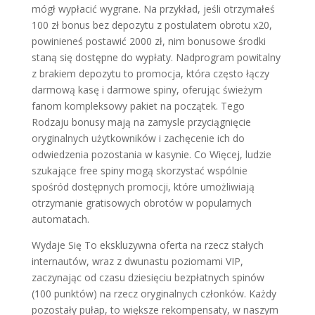
mógł wypłacić wygrane. Na przykład, jeśli otrzymałeś
100 zł bonus bez depozytu z postulatem obrotu x20,
powinieneś postawić 2000 zł, nim bonusowe środki
staną się dostępne do wypłaty. Nadprogram powitalny
z brakiem depozytu to promocja, która często łączy
darmową kasę i darmowe spiny, oferując świeżym
fanom kompleksowy pakiet na początek. Tego
Rodzaju bonusy mają na zamysle przyciągnięcie
oryginalnych użytkowników i zachęcenie ich do
odwiedzenia pozostania w kasynie. Co Więcej, ludzie
szukające free spiny mogą skorzystać wspólnie
spośród dostępnych promocji, które umożliwiają
otrzymanie gratisowych obrotów w popularnych
automatach.
Wydaje Się To ekskluzywna oferta na rzecz stałych
internautów, wraz z dwunastu poziomami VIP,
zaczynając od czasu dziesięciu bezpłatnych spinów
(100 punktów) na rzecz oryginalnych członków. Każdy
pozostały pułap, to większe rekompensaty, w naszym