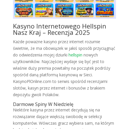
Kasyno Internetowego Hellspin
Nasz Kraj – Recenzja 2025
Każde poważne kasyno przez internet rozumie
świetnie, że ma obowiązek w jakiś sposób przyciągnąć
do odwiedzenia mojej dziurki
hellspin
nowych
użytkowników. Najczęściej wydaje się być jest to
właśnie duży premia powitalny na początek podróży
spośród daną platformą kasynową w Sieci.
KasynoPlOnline.com to serwis spośród recenzjami
slotów, kasyn przez internet i bonusów z brakiem
depozytu gwoli Polaków.
Darmowe Spiny W Niedzielę
Niektóre kasyna przez internet decydują się na
rozwiązanie dające większą swobodę w selekcji
komputerów. Wówczas gracz wybiera sam, na którym