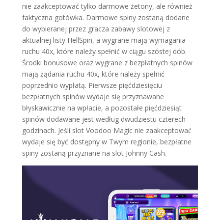
nie zaakceptować tylko darmowe żetony, ale również
faktyczna gotówka. Darmowe spiny zostaną dodane
do wybieranej przez gracza zabawy slotowej z
aktualnej listy HellSpin, a wygrane mają wymagania
ruchu 40x, które należy spełnić w ciągu szóstej dób.
Środki bonusowe oraz wygrane z bezpłatnych spinów
mają żądania ruchu 40x, które należy spełnić
poprzednio wypłatą. Pierwsze pięćdziesięciu
bezpłatnych spinów wydaje się przyznawane
błyskawicznie na wpłacie, a pozostałe pięćdziesiąt
spinów dodawane jest według dwudziestu czterech
godzinach. Jeśli slot Voodoo Magic nie zaakceptować
wydaje się być dostępny w Twym regionie, bezpłatne
spiny zostaną przyznane na slot Johnny Cash.