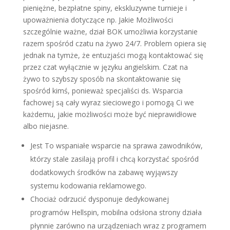
pieniężne, bezpłatne spiny, ekskluzywne turnieje i
upoważnienia dotyczące np. Jakie Możliwości
szczególnie ważne, dział BOK umożliwia korzystanie
razem spośród czatu na żywo 24/7. Problem opiera się
jednak na tymże, że entuzjaści mogą kontaktować się
przez czat wyłącznie w języku angielskim. Czat na
żywo to szybszy sposób na skontaktowanie się
spośród kimś, ponieważ specjaliści ds. Wsparcia
fachowej są cały wyraz sieciowego i pomogą Ci we
każdemu, jakie możliwości może być nieprawidłowe
albo niejasne.
Jest To wspaniałe wsparcie na sprawa zawodników,
którzy stale zasilają profil i chcą korzystać spośród
dodatkowych środków na zabawę wyjąwszy
systemu kodowania reklamowego.
Chociaż odrzucić dysponuje dedykowanej
programów Hellspin, mobilna odsłona strony działa
płynnie zarówno na urządzeniach wraz z programem