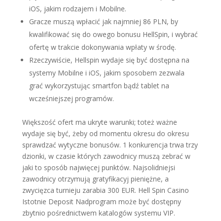
iOS, jakim rodzajem i Mobilne.
Gracze muszą wpłacić jak najmniej 86 PLN, by
kwalifikować się do owego bonusu HellSpin, i wybrać
ofertę w trakcie dokonywania wpłaty w środę.
Rzeczywiście, Hellspin wydaje się być dostępna na
systemy Mobilne i iOS, jakim sposobem zezwala
grać wykorzystując smartfon bądź tablet na
wcześniejszej programów.
Większość ofert ma ukryte warunki; toteż ważne
wydaje się być, żeby od momentu okresu do okresu
sprawdzać wytyczne bonusów. 1 konkurencja trwa trzy
dzionki, w czasie których zawodnicy muszą zebrać w
jaki to sposób najwięcej punktów. Najsolidniejsi
zawodnicy otrzymują gratyfikacyj pieniężne, a
zwycięzca turnieju zarabia 300 EUR. Hell Spin Casino
Istotnie Deposit Nadprogram może być dostępny
zbytnio pośrednictwem katalogów systemu VIP.