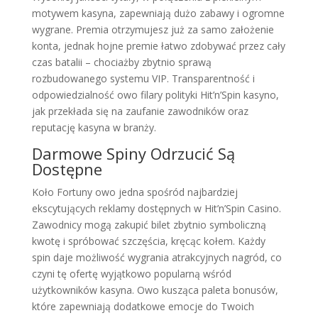
motywem kasyna, zapewniają dużo zabawy i ogromne
wygrane. Premia otrzymujesz już za samo założenie
konta, jednak hojne premie łatwo zdobywać przez cały
czas batalii – chociażby zbytnio sprawą
rozbudowanego systemu VIP. Transparentność i
odpowiedzialność owo filary polityki Hit’n’Spin kasyno,
jak przekłada się na zaufanie zawodników oraz
reputację kasyna w branży.
Darmowe Spiny Odrzucić Są
Dostępne
Koło Fortuny owo jedna spośród najbardziej
ekscytujących reklamy dostępnych w Hit’n’Spin Casino.
Zawodnicy mogą zakupić bilet zbytnio symboliczną
kwotę i spróbować szczęścia, kręcąc kołem. Każdy
spin daje możliwość wygrania atrakcyjnych nagród, co
czyni tę ofertę wyjątkowo popularną wśród
użytkowników kasyna. Owo kusząca paleta bonusów,
które zapewniają dodatkowe emocje do Twoich