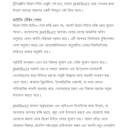
ইন্টারেক্টিভ রিয়েল-টাইম এজেন্ট গেম চান, তাহলে JeetBuzz বেছে নেওয়ার জন্য
উন্নত স্তরের অ্যাপের একটি বিস্তৃত সেট নিয়ে আসে।
ডাইনিং টেবিল গেমস
রিয়েল টাইম ভিডিও গেমে বাজি ধরার পর, আপনি রিয়েল টাইমে বাজি ধরার সুযোগ
পাবেন। বাংলাদেশের JeetBuzz আপনার খেলার দেশের আঞ্চলিক আইন
অনুসারে কেবল আইনি পরিষেবা প্রদান করে। এটি আপনার সিস্টেমকে যুক্তিসঙ্গত
খেলা অনুসরণ করার এবং আন্তর্জাতিকভাবে অনুমোদিত খেলার দিকনির্দেশনার
দায়িত্বে থাকার অনুমতি দেয়।
প্রতিটি সংস্করণ এখন তার নিজস্ব সুযোগ এবং গেমিং সুযোগ প্রদান করে।
JeetBuzz পরামর্শ দেয় যে সমস্ত আমানত এবং উত্তোলন বাংলাদেশী
খেলোয়াড়দের জন্য বিভিন্ন ধরণের পেমেন্ট বিকল্পের সাথে সহজেই সংরক্ষণ করা
যেতে পারে। ঋণদাতা ট্রান্সমিশন, ইলেকট্রনিক ওয়ালেট, বা অন্য কোনও
পারিশ্রমিক পদ্ধতি ব্যবহার করে, খেলোয়াড়রা দ্রুত এবং নিরাপদ ক্রয়ের আনন্দ
উপভোগ করতে পারে।
Jeetbuzz আসলে অ্যান্ড্রয়েড এবং আইওএস ডিভাইসের জন্য উন্নত, যা
আপনাকে আপনার বাজি ধরতে, জুয়া খেলা উপভোগ করতে এবং যেকোনো সময়
যেকোনো জায়গা থেকে রিয়েল টাইমে খেলার সুযোগ দেয়। অ্যাপ স্টোর থেকে
আমাদের নিজস্ব মোবাইল সফ্টওয়্যার ডাউনলোড করুন এবং আপনি নতুন ডেস্কটপ