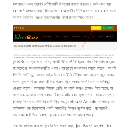
সংস্করণে একই দুর্দান্ত বৈশিষ্ট্যগুলি উপভোগ করতে পারবেন। জেট কোচ জুয়া
কোম্পানি আপনার জন্য বিভিন্ন ধরণের আকর্ষণীয় ভিডিও গেমও অফার করে যাতে
আপনি যেকোনো ধরণের ব্যবহারকারীর সাথে মানিয়ে নিতে পারেন।
JeetBuzz ক্যাসিনো থেকে, একটি ইন্টারনেট-ভিত্তিক গেম বাজি ধরার মাধ্যমে
বাংলাদেশের অংশগ্রহণকারীরা একই প্রোগ্রামে অংশগ্রহণ করতে পারেন। আপনি
স্পিনিং পোর্ট পছন্দ করেন, লাইভ ডিলার ডাইনিং টেবিলে হাত নাড়াতে পছন্দ করেন,
অথবা ক্র্যাশ গেমের জন্য ঝাঁপিয়ে পড়তে পছন্দ করেন, আপনি এখানে সবকিছুই
দেখতে পাবেন। আমাদের নিজস্ব গেমিং আপডেট আরও রোমাঞ্চ নিয়ে আসে, যা
আপনাকে অন্যান্য পেশাদারদের বিরুদ্ধে বাজি ধরার সুযোগ দেয়। সহজ গেমপ্লে,
বিভিন্ন থিম এবং অতিরিক্ত বৈশিষ্ট্য সহ, Jeetbuzz Arcade খেলোয়াড়দের
অভিজ্ঞতা এবং বিনোদনের একটি আকর্ষণীয় মিশ্রণ প্রদান করে। বাংলাদেশী
খেলোয়াড়রা বিভিন্ন ধরণের পুরষ্কার এবং প্রোমো অফার পান।
সকলের আশ্রয় এবং আশ্রয় নিশ্চিত করার জন্য, JeetBuzz-এর পক্ষ থেকে