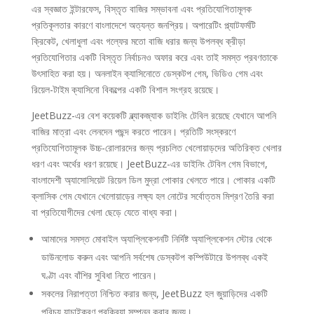
এর স্বজ্ঞাত ইন্টারফেস, বিস্তৃত বাজির সম্ভাবনা এবং প্রতিযোগিতামূলক
প্রতিকূলতার কারণে বাংলাদেশে অত্যন্ত জনপ্রিয়। অপারেটিং প্ল্যাটফর্মটি
ক্রিকেট, খেলাধুলা এবং গল্ফের মতো বাজি ধরার জন্য উপলব্ধ ক্রীড়া
প্রতিযোগিতার একটি বিস্তৃত নির্বাচনও অফার করে এবং তাই সমস্ত প্রবণতাকে
উৎসাহিত করা হয়। অনলাইন ক্যাসিনোতে ডেস্কটপ গেম, ভিডিও গেম এবং
রিয়েল-টাইম ক্যাসিনো বিকল্পের একটি বিশাল সংগ্রহ রয়েছে।
JeetBuzz-এর বেশ কয়েকটি ব্ল্যাকজ্যাক ডাইনিং টেবিল রয়েছে যেখানে আপনি
বাজির মাত্রা এবং লেনদেন পছন্দ করতে পারেন। প্রতিটি সংস্করণে
প্রতিযোগিতামূলক উচ্চ-রোলারদের জন্য প্রচলিত খেলোয়াড়দের অতিরিক্ত খেলার
ধরণ এবং অর্থের ধরণ রয়েছে। JeetBuzz-এর ডাইনিং টেবিল গেম বিভাগে,
বাংলাদেশী অ্যাসোসিয়েট রিয়েল ডিল মুদ্রা পোকার খেলতে পারে। পোকার একটি
ক্লাসিক গেম যেখানে খেলোয়াড়ের লক্ষ্য হল নোটের সর্বোত্তম মিশ্রণ তৈরি করা
বা প্রতিযোগীদের খেলা ছেড়ে যেতে বাধ্য করা।
আমাদের সমস্ত মোবাইল অ্যাপ্লিকেশনটি নির্দিষ্ট অ্যাপ্লিকেশন স্টোর থেকে
ডাউনলোড করুন এবং আপনি সর্বশেষ ডেস্কটপ কম্পিউটারে উপলব্ধ একই
ঘণ্টা এবং বাঁশির সুবিধা নিতে পারেন।
সকলের নিরাপত্তা নিশ্চিত করার জন্য, JeetBuzz হল জুয়াড়িদের একটি
পরিচয় যাচাইকরণ প্রক্রিয়া সম্পন্ন করার জন্য।