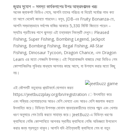
জুয়ার সুযোগ – সমস্ত কার্যকলাপের উপর আক্রমণাত্মক খরচ
অনেক জ্যাকপট ভিডিও গেমে, আপনি তাদের পরিচয় না দিয়েই সর্বোচ্চ লাভ কত
তা আগে থেকেই জানতে পারবেন। বলুন, JDB-এর Fruity Bonanza-তে,
আপনি সম্ভাব্যভাবে সর্বশেষ বাজির আকারে 5,330 মিনিট জিততে পারেন –
স্লটের প্রতীকের পাশে ঝুলন্ত এই তথ্যবহুল নিবন্ধটি দেখুন। Pleased
Fishing, Super Fishing, Bombing Legend, Jackpot
Fishing, Bombing Fishing, Regal Fishing, All-Star
Fishing, Dinosaur Tycoon, Dragon Chance, এবং Dragon
Learn এর মতো গেমগুলি উপলব্ধ। এই শিরোনামগুলি বাজারে সেরা ভিডিও গেম
কোম্পানিগুলির সুবিধার মাধ্যমে আপনার কাছে আসে, যা উপহাস করার মতো কিছু
নয়।
এই কৌশলটি নতুনদের প্ল্যাটফর্মে যোগদান করত
https://jeetbuzzplay.org/bn/registration ে উৎসাহিত করে
এবং সক্রিয় খেলোয়াড়দের আরও বেশি খেলতে এবং আরও বেশি জয়লাভ করতে
উৎসাহিত করে। বিভিন্ন উপলব্ধ বোনাস ব্যবহারকারীদের তাদের পছন্দ এবং খেলার
ধরণ অনুসারে গেম তৈরি করতে সাহায্য করে। JeetBuzz-এ বিভিন্ন ধরণের
ক্যাসিনো গেমিং কোম্পানিতে আপনার স্থানীয় ক্যাসিনো গেমিং অভিজ্ঞতা উপভোগ
করার জন্য প্রস্তুত থাকুন। আপনি যদি ঐতিহ্যবাহী ক্যাসিনো গেম বা নতুন