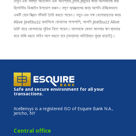
দেখুন এবং সমস্ত আইফোন এবং আইপ্যাড ট্র্যাক ব্র্যান্ডের জন্য অপ্টিমাইজ করা
রিসেপ্টিভ ডিজাইন উপভোগ করুন। মসৃণ অ্যাক্সেসের জন্য আপনি ঐচ্ছিকভাবে
একটি হোম স্ক্রিন শর্টকাট তৈরি করতে পারেন। নতুন এবং দক্ষ খেলোয়াড়দের জন্য
Alive Jeetbuzz ক্যাসিনো বোনাসের পাশাপাশি, আপনি Jeetbuzz Alive
VIP বারে যোগদানের সুবিধা নিতে পারেন। আপনাকে কেবল আপনার ঋণ ব্যবহার
করে বাজি ধরতে সাইন আপ করতে হবে (অন্যান্য অতিরিক্ত মুদ্রা ছাড়াই)।
Safe and secure environment for all your
transactions.
Xcellensys is a registered ISO of Esquire Bank N.A.,
Jericho, NY
Central office