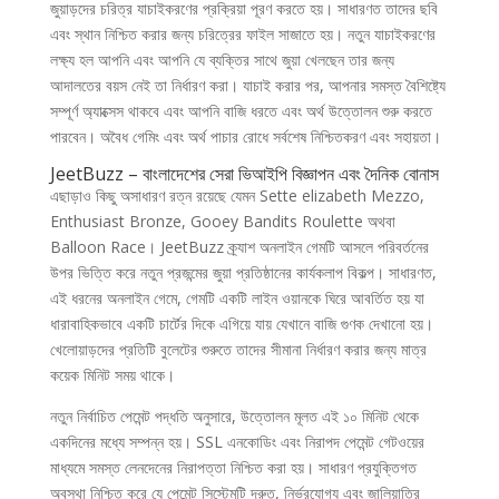
জুয়াড়দের চরিত্র যাচাইকরণের প্রক্রিয়া পূরণ করতে হয়। সাধারণত তাদের ছবি
এবং স্থান নিশ্চিত করার জন্য চরিত্রের ফাইল সাজাতে হয়। নতুন যাচাইকরণের
লক্ষ্য হল আপনি এবং আপনি যে ব্যক্তির সাথে জুয়া খেলছেন তার জন্য
আদালতের বয়স নেই তা নির্ধারণ করা। যাচাই করার পর, আপনার সমস্ত বৈশিষ্ট্যে
সম্পূর্ণ অ্যাক্সেস থাকবে এবং আপনি বাজি ধরতে এবং অর্থ উত্তোলন শুরু করতে
পারবেন। অবৈধ গেমিং এবং অর্থ পাচার রোধে সর্বশেষ নিশ্চিতকরণ এবং সহায়তা।
JeetBuzz – বাংলাদেশের সেরা ভিআইপি বিজ্ঞাপন এবং দৈনিক বোনাস
এছাড়াও কিছু অসাধারণ রত্ন রয়েছে যেমন Sette elizabeth Mezzo,
Enthusiast Bronze, Gooey Bandits Roulette অথবা
Balloon Race। JeetBuzz ক্র্যাশ অনলাইন গেমটি আসলে পরিবর্তনের
উপর ভিত্তি করে নতুন প্রজন্মের জুয়া প্রতিষ্ঠানের কার্যকলাপ বিকল্প। সাধারণত,
এই ধরনের অনলাইন গেমে, গেমটি একটি লাইন ওয়ানকে ঘিরে আবর্তিত হয় যা
ধারাবাহিকভাবে একটি চার্টের দিকে এগিয়ে যায় যেখানে বাজি গুণক দেখানো হয়।
খেলোয়াড়দের প্রতিটি বুলেটের শুরুতে তাদের সীমানা নির্ধারণ করার জন্য মাত্র
কয়েক মিনিট সময় থাকে।
নতুন নির্বাচিত পেমেন্ট পদ্ধতি অনুসারে, উত্তোলন মূলত এই ১০ মিনিট থেকে
একদিনের মধ্যে সম্পন্ন হয়। SSL এনকোডিং এবং নিরাপদ পেমেন্ট গেটওয়ের
মাধ্যমে সমস্ত লেনদেনের নিরাপত্তা নিশ্চিত করা হয়। সাধারণ প্রযুক্তিগত
অবস্থা নিশ্চিত করে যে পেমেন্ট সিস্টেমটি দ্রুত, নির্ভরযোগ্য এবং জালিয়াতির