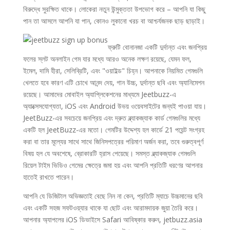
বিরুদ্ধে সুরক্ষিত থাকে। লোকেরা নতুন উন্মুক্ততা উপভোগ করে – আপনি যা কিছু
পান তা আসলে আপনি যা পান, কোনও লুকানো খরচ বা আশ্চর্যজনক ছাড় ছাড়াই।
ফ্রুটি বোনানজা একটি দুর্দান্ত এবং জনপ্রিয়
ফলের স্লট অনলাইন গেম যার মধ্যে আরও অনেক লক্ষণ রয়েছে, যেমন ফল,
ইমেল, দামি হীরা, সেলিব্রিটি, এবং "ওয়াইল্ড" চিহ্ন। আপনাকে নিয়মিত গেমগুলি
খেলতে হবে কারণ এটি চোখে আনন্দ দেয়, গান উচ্চ, দুর্দান্ত ছবি এবং অ্যানিমেশন
রয়েছে। আমাদের মোবাইল অ্যাপ্লিকেশনের মাধ্যমে Jeetbuzz-এ
অ্যাক্সেসযোগ্যতা, iOS এবং Android উভয় ওয়েবসাইটের জন্যই পাওয়া যায়।
JeetBuzz-এর সবচেয়ে জনপ্রিয় এবং দ্রুত ব্ল্যাকজ্যাক কার্ড গেমগুলির মধ্যে
একটি হল JeetBuzz-এর মতো। গেমটির উদ্দেশ্য হল কার্ডে 21 পয়েন্ট সংগ্রহ
করা বা তার মূল্যের সাথে সাথে জিনিসপত্রের পরিমাণ অর্জন করা, তবে গুরুত্বপূর্ণ
বিষয় হল যে অবশেষে, ব্রোকারটি হ্রাস পেয়েছে। সমস্ত ব্ল্যাকজ্যাক গেমগুলি
রিয়েল টাইম ভিডিও গেমের ক্ষেত্রে জমা হয় এবং আপনি প্রতিটি ধরণের আপনার
হাতেই রাখতে পারেন।
আপনি যে ডিজিটাল অভিজ্ঞতাই বেছে নিন না কেন, প্রতিটি ম্যাচে উচ্চমানের ছবি
এবং একটি সহজ সফটওয়্যার থাকে যা ছোট এবং আরামদায়ক জুয়া তৈরি করে।
আপনার অ্যাপলের iOS ডিভাইসে Safari আবিষ্কার করুন, jetbuzz.asia