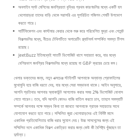
অনলাইন স্লট মেশিনের জনপ্রিয়তা বৃদ্ধির প্রথম কারণগুলির মধ্যে একটি হল
খেলোয়াড়রা তাদের বাড়ি থেকে সরাসরি এর সুপরিচিত পজিশন গেমটি উপভোগ
করতে পারে।
সার্টিফিকেশন এবং কাস্টমার কেয়ার থেকে শুরু করে পরিবেশিত মুদ্রা এবং পেমেন্ট
বিকল্পগুলির মধ্যে, নীচের টেবিলটিতে অপারেটিং প্ল্যাটফর্ম সম্পর্কিত সমস্ত টিপস
রয়েছে।
JeetBuzz ইতিমধ্যেই সাতটি ডিপোজিট ধাপে সহায়তা করে, যার মধ্যে
বেশিরভাগ জনপ্রিয় বিকল্পগুলির মধ্যে রয়েছে যা GBP ক্রয়ের চেয়ে কম।
খেলার ভক্তদের জন্য, নতুন এক্সচেঞ্জ স্টাইলটি আপনাকে অন্যান্য প্রোফাইলের
মুখোমুখি হয়ে বাজি ধরতে দেয়, যার মধ্যে সেরা সম্ভাবনা থাকে। আইন অনুসারে,
আপনি প্রতিবার আপনার অ্যাকাউন্ট আপলোড করার সময় 2% ডিপোজিট বোনাস
পেতে পারেন। তবে, যদি আপনি কোনও বাজি বাতিল করতে চান, তাহলে সমস্যাটি
সম্পর্কে আপনার পক্ষে সম্ভব কিনা তা জানতে আপনাকে গ্রাহক সহায়তার সাথে
যোগাযোগ করতে হতে পারে। সম্মিলিত জুয়া খেলোয়াড়দের এই নির্দিষ্ট মাসে
একাধিক প্রতিযোগিতায় বাজি ধরার সুযোগ দেয়। উচ্চ সাসপেন্সের জন্য এই
সম্মিলিত দলে একাধিক বিকল্প একত্রিত করার জন্য কেউ কী বৈশিষ্ট্য খুঁজছেন তা
দুর্দান্ত।