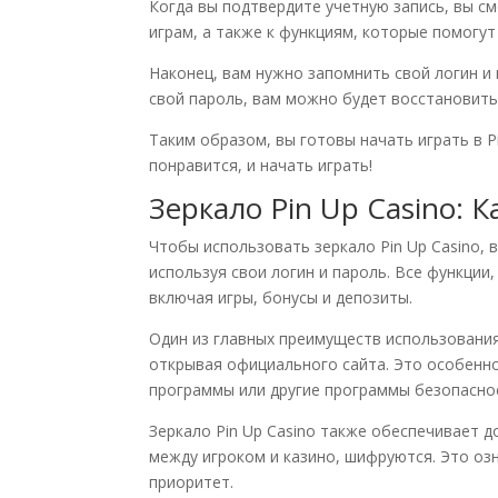
Когда вы подтвердите учетную запись, вы смо
играм, а также к функциям, которые помогу
Наконец, вам нужно запомнить свой логин и 
свой пароль, вам можно будет восстановить
Таким образом, вы готовы начать играть в P
понравится, и начать играть!
Зеркало Pin Up Casino: 
Чтобы использовать зеркало Pin Up Casino, 
используя свои логин и пароль. Все функции
включая игры, бонусы и депозиты.
Один из главных преимуществ использования 
открывая официального сайта. Это особенно
программы или другие программы безопаснос
Зеркало Pin Up Casino также обеспечивает 
между игроком и казино, шифруются. Это оз
приоритет.