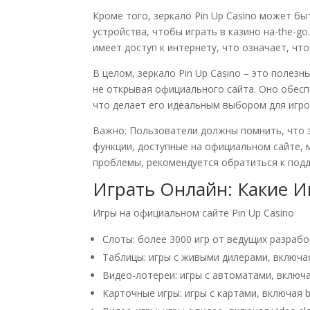
Кроме того, зеркало Pin Up Casino может б
устройства, чтобы играть в казино на-the-g
имеет доступ к интернету, что означает, что
В целом, зеркало Pin Up Casino – это полез
не открывая официального сайта. Оно обесп
что делает его идеальным выбором для игрок
Важно: Пользователи должны помнить, что з
функции, доступные на официальном сайте, м
проблемы, рекомендуется обратиться к подде
Играть Онлайн: Какие И
Игры на официальном сайте Pin Up Casino
Слоты: более 3000 игр от ведущих разработ
Таблицы: игры с живыми дилерами, включая bl
Видео-лотереи: игры с автоматами, включая
Карточные игры: игры с картами, включая bla