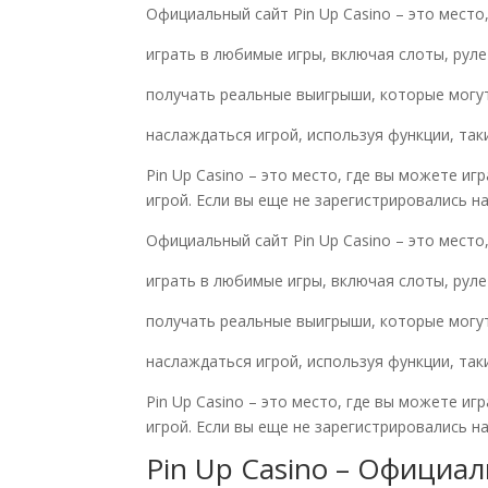
Официальный сайт Pin Up Casino – это место
играть в любимые игры, включая слоты, рулет
получать реальные выигрыши, которые могут
наслаждаться игрой, используя функции, такие
Pin Up Casino – это место, где вы можете и
игрой. Если вы еще не зарегистрировались на
Официальный сайт Pin Up Casino – это место
играть в любимые игры, включая слоты, рулет
получать реальные выигрыши, которые могут
наслаждаться игрой, используя функции, такие
Pin Up Casino – это место, где вы можете и
игрой. Если вы еще не зарегистрировались на
Pin Up Casino – Официа