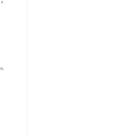
 к
я,
е