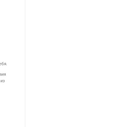
ебя.
вия
 из