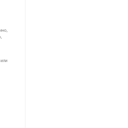
ино,
,
 или