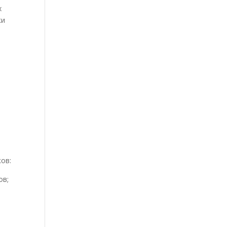
х
ки
ов:
ов;