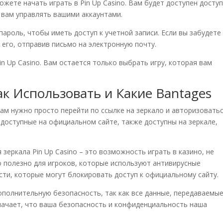
жете начать играть в Pin Up Casino. Вам будет доступен доступ
т вам управлять вашими аккаунтами.
пароль, чтобы иметь доступ к учетной записи. Если вы забудете
 его, отправив письмо на электронную почту.
in Up Casino. Вам остается только выбрать игру, которая вам
Как Использовать и Какие Вantages
вам нужно просто перейти по ссылке на зеркало и авторизоватьс
, доступные на официальном сайте, также доступны на зеркале,
зеркала Pin Up Casino – это возможность играть в казино, не
 полезно для игроков, которые используют антивирусные
ти, которые могут блокировать доступ к официальному сайту.
дополнительную безопасность, так как все данные, передаваемы
начает, что ваша безопасность и конфиденциальность наша