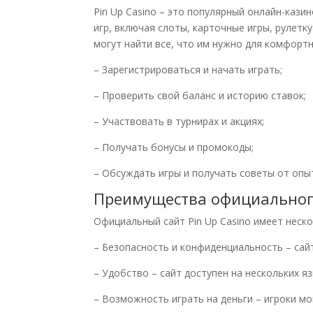
Pin Up Casino – это популярный онлайн-кази
игр, включая слоты, карточные игры, рулетку
могут найти все, что им нужно для комфортн
– Зарегистрироваться и начать играть;
– Проверить свой баланс и историю ставок;
– Участвовать в турнирах и акциях;
– Получать бонусы и промокоды;
– Обсуждать игры и получать советы от опы
Преимущества официального
Официальный сайт Pin Up Casino имеет неск
– Безопасность и конфиденциальность – сай
– Удобство – сайт доступен на нескольких я
– Возможность играть на деньги – игроки мо