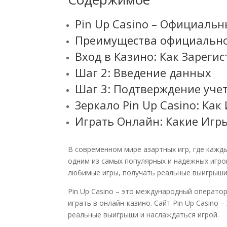
Pin Up Casino – Официальн
Преимущества официальног
Вход в Казино: Как Зареги
Шаг 2: Введение данных
Шаг 3: Подтверждение уче
Зеркало Pin Up Casino: Как
Играть Онлайн: Какие Игры
В современном мире азартных игр, где кажды
одним из самых популярных и надежных игроко
любимые игры, получать реальные выигрыши 
Pin Up Casino – это международный операто
играть в онлайн-казино. Сайт Pin Up Casino 
реальные выигрыши и наслаждаться игрой.