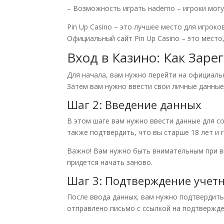
– Возможность играть наdemo – игроки могут
Pin Up Casino – это лучшее место для игроко
Официальный сайт Pin Up Casino – это место
Вход в Казино: Как Заре
Для начала, вам нужно перейти на официальн
Затем вам нужно ввести свои личные данные
Шаг 2: Введение данных
В этом шаге вам нужно ввести данные для со
также подтвердить, что вы старше 18 лет и г
Важно! Вам нужно быть внимательным при в
придется начать заново.
Шаг 3: Подтверждение учет
После ввода данных, вам нужно подтвердить
отправлено письмо с ссылкой на подтвержде