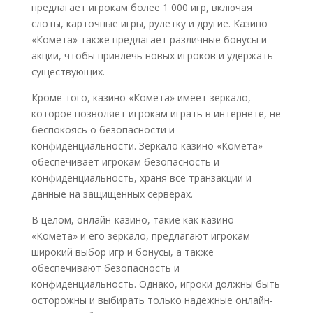
предлагает игрокам более 1 000 игр, включая
слоты, карточные игры, рулетку и другие. Казино
«Комета» также предлагает различные бонусы и
акции, чтобы привлечь новых игроков и удержать
существующих.
Кроме того, казино «Комета» имеет зеркало,
которое позволяет игрокам играть в интернете, не
беспокоясь о безопасности и
конфиденциальности. Зеркало казино «Комета»
обеспечивает игрокам безопасность и
конфиденциальность, храня все транзакции и
данные на защищенных серверах.
В целом, онлайн-казино, такие как казино
«Комета» и его зеркало, предлагают игрокам
широкий выбор игр и бонусы, а также
обеспечивают безопасность и
конфиденциальность. Однако, игроки должны быть
осторожны и выбирать только надежные онлайн-