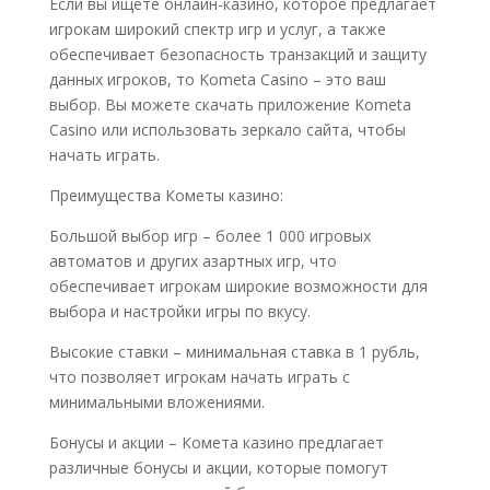
Если вы ищете онлайн-казино, которое предлагает
игрокам широкий спектр игр и услуг, а также
обеспечивает безопасность транзакций и защиту
данных игроков, то Kometa Casino – это ваш
выбор. Вы можете скачать приложение Kometa
Casino или использовать зеркало сайта, чтобы
начать играть.
Преимущества Кометы казино:
Большой выбор игр – более 1 000 игровых
автоматов и других азартных игр, что
обеспечивает игрокам широкие возможности для
выбора и настройки игры по вкусу.
Высокие ставки – минимальная ставка в 1 рубль,
что позволяет игрокам начать играть с
минимальными вложениями.
Бонусы и акции – Комета казино предлагает
различные бонусы и акции, которые помогут