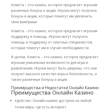
Комета – это казино, которое предлагает игрокам
различные бонусы и акции. Игроки могут получать
бонусы и акции, которые помогут им увеличить
свои выигрыши.
Комета – это казино, которое предлагает игрокам
поддержку и помощь. Игроки могут получать
помощь и поддержку от опытных специалистов,
которые помогут им в случае необходимости.
В целом, Комета – это казино, которое предлагает
игрокам уникальные возможности для игры и
развлечения. Игроки могут быть уверены, что они
получат высокое качество игры и безопасность, а
также различные бонусы и акции.
Преимущества и Недостатки Онлайн Казино
Преимущества Онлайн Казино
Удобство: Онлайн-казино доступно из любой
точки мира, где есть интернет.