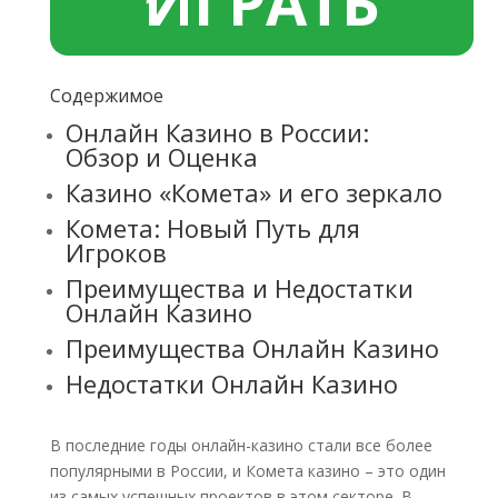
ИГРАТЬ
Содержимое
Онлайн Казино в России:
Обзор и Оценка
Казино «Комета» и его зеркало
Комета: Новый Путь для
Игроков
Преимущества и Недостатки
Онлайн Казино
Преимущества Онлайн Казино
Недостатки Онлайн Казино
В последние годы онлайн-казино стали все более
популярными в России, и Комета казино – это один
из самых успешных проектов в этом секторе. В