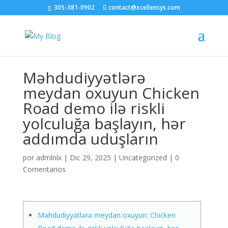
305-381-0902
contact@xcellensys.com
Məhdudiyyətlərə
meydan oxuyun Chicken
Road demo ilə riskli
yolculuğa başlayın, hər
addımda uduşların
por
admlnlx
|
Dic 29, 2025
|
Uncategorized
|
0
Comentarios
Məhdudiyyətlərə meydan oxuyun: Chicken