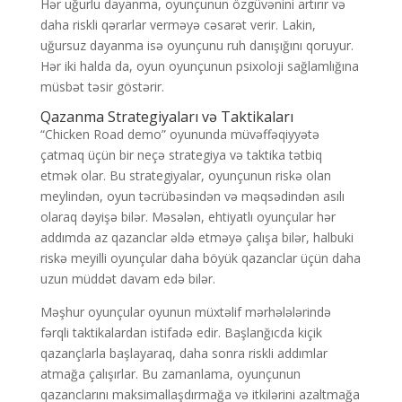
Hər uğurlu dayanma, oyunçunun özgüvənini artırır və
daha riskli qərarlar verməyə cəsarət verir. Lakin,
uğursuz dayanma isə oyunçunu ruh danışığını qoruyur.
Hər iki halda da, oyun oyunçunun psixoloji sağlamlığına
müsbət təsir göstərir.
Qazanma Strategiyaları və Taktikaları
“Chicken Road demo” oyununda müvəffəqiyyətə
çatmaq üçün bir neçə strategiya və taktika tətbiq
etmək olar. Bu strategiyalar, oyunçunun riskə olan
meylindən, oyun təcrübəsindən və məqsədindən asılı
olaraq dəyişə bilər. Məsələn, ehtiyatlı oyunçular hər
addımda az qazanclar əldə etməyə çalışa bilər, halbuki
riskə meyilli oyunçular daha böyük qazanclar üçün daha
uzun müddət davam edə bilər.
Məşhur oyunçular oyunun müxtəlif mərhələlərində
fərqli taktikalardan istifadə edir. Başlanğıcda kiçik
qazançlarla başlayaraq, daha sonra riskli addımlar
atmağa çalışırlar. Bu zamanlama, oyunçunun
qazanclarını maksimallaşdırmağa və itkilərini azaltmağa