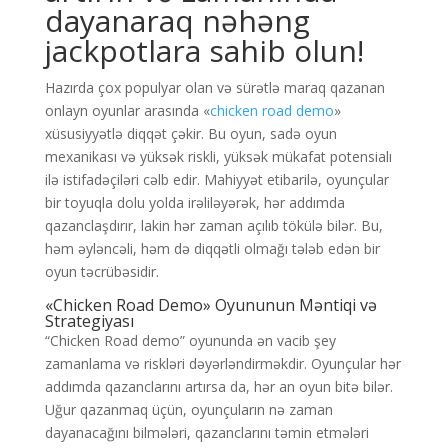
dayanaraq nəhəng
jackpotlara sahib olun!
Hazırda çox populyar olan və sürətlə maraq qazanan
onlayn oyunlar arasında «
chicken road demo
»
xüsusiyyətlə diqqət çəkir. Bu oyun, sadə oyun
mexanikası və yüksək riskli, yüksək mükafat potensialı
ilə istifadəçiləri cəlb edir. Mahiyyət etibarilə, oyunçular
bir toyuqla dolu yolda irəliləyərək, hər addımda
qazanclaşdırır, lakin hər zaman açılıb tökülə bilər. Bu,
həm əyləncəli, həm də diqqətli olmağı tələb edən bir
oyun təcrübəsidir.
«Chicken Road Demo» Oyununun Məntiqi və
Strategiyası
“Chicken Road demo” oyununda ən vacib şey
zamanlama və riskləri dəyərləndirməkdir. Oyunçular hər
addımda qazanclarını artırsa da, hər an oyun bitə bilər.
Uğur qazanmaq üçün, oyunçuların nə zaman
dayanacağını bilmələri, qazanclarını təmin etmələri