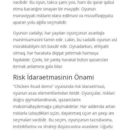
vacibdir. Bu oyun, təkcə şans yox, həm də qərar qəbul
etmə bacarığını sınayan bir məşqdir. Oyunun
mənəviyyatı risklərin idarə edilməsi və müvəffəqiyyətə
aparan yolu ağılla seçməkdir.
Oyunun sadəliyi, hər yaşdan oyunçunun asanlıqla
mənimsəməsini təmin edir. Lakin, bu sadəlik oyunun əsl
mürəkkəbliyini ört-basdir edir. Oynadarkən, ehtiyatlı
olmaq, hər hərəkətə diqqət yetirmək həmiəşə
faydalıdır. Çünki, bir yanlış hərəkət bütün qazancları
itirmək anlamına gələ bilər.
Risk İdarəetməsinin Önəmi
“Chicken Road demo” oyununda risk idarəetməsi,
oyunun əsas elementlərindən biridir. Oyunçular, riskləri
doğru qiymətləndirərək, qazanclarını
maksimallaşdırmağa çalışmalıdırlar. Hər addımda artan
risklərlə üzləşdikləri üçün, dayanmaq üçün ən yaxşı anı
seçmələri vacibdir. Bu seçim, oyunçunun təcrübəsinə,
instinktlərinə və strateji düşüncəsinə əsaslanır. Uğurlu