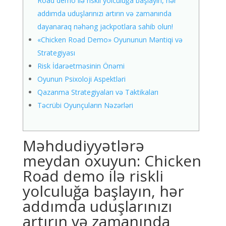
Road demo ilə riskli yolculuğa başlayın, hər
addımda uduşlarınızı artırın və zamanında
dayanaraq nəhəng jackpotlara sahib olun!
«Chicken Road Demo» Oyununun Məntiqi və
Strategiyası
Risk İdarəetməsinin Önəmi
Oyunun Psixoloji Aspektləri
Qazanma Strategiyaları və Taktikaları
Təcrübi Oyunçuların Nəzərləri
Məhdudiyyətlərə
meydan oxuyun: Chicken
Road demo ilə riskli
yolculuğa başlayın, hər
addımda uduşlarınızı
artırın və zamanında