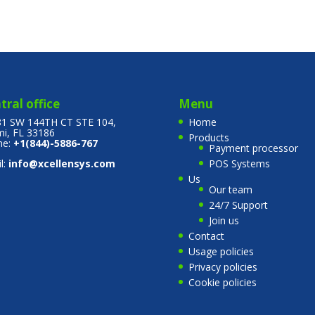
tral office
Menu
1 SW 144TH CT STE 104,
Home
i, FL 33186
Products
ne:
+1(844)-5886-767
Payment processor
l:
info@xcellensys.com
POS Systems
Us
Our team
24/7 Support
Join us
Contact
Usage policies
Privacy policies
Cookie policies