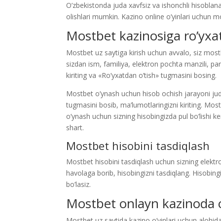
O’zbekistonda juda xavfsiz va ishonchli hisoblanad
olishlari mumkin. Kazino online o’yinlari uchun m
Mostbet kazinosiga ro’yxat
Mostbet uz saytiga kirish uchun avvalo, siz mostb
sizdan ism, familiya, elektron pochta manzili, pa
kiriting va «Ro’yxatdan o’tish» tugmasini bosing.
Mostbet o’ynash uchun hisob ochish jarayoni jud
tugmasini bosib, ma’lumotlaringizni kiriting. Mo
o’ynash uchun sizning hisobingizda pul bo’lishi k
shart.
Mostbet hisobini tasdiqlash
Mostbet hisobini tasdiqlash uchun sizning elektr
havolaga borib, hisobingizni tasdiqlang. Hisobin
bo’lasiz.
Mostbet onlayn kazinoda o’
Mostbet uz saytida kazino o’yinlari uchun alohida 