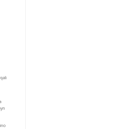
qali
a
ayn
zino