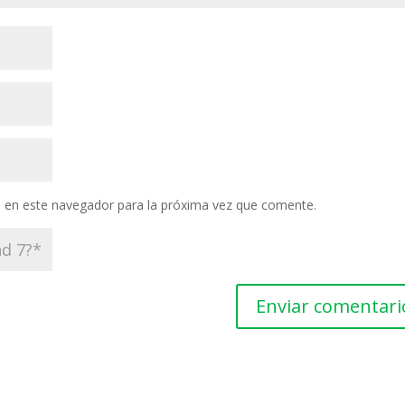
 en este navegador para la próxima vez que comente.