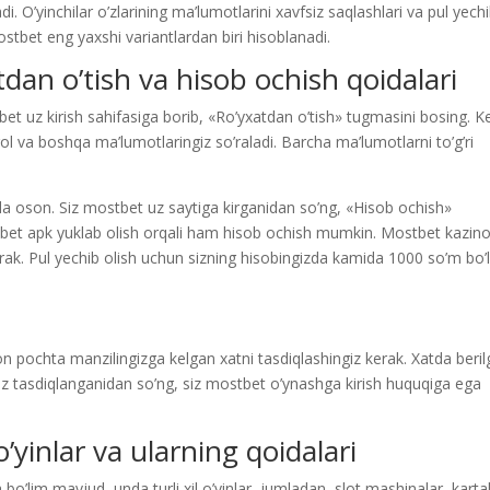
i. O’yinchilar o’zlarining ma’lumotlarini xavfsiz saqlashlari va pul yech
ostbet eng yaxshi variantlardan biri hisoblanadi.
dan o’tish va hisob ochish qoidalari
et uz kirish sahifasiga borib, «Ro’yxatdan o’tish» tugmasini bosing. K
rol va boshqa ma’lumotlaringiz so’raladi. Barcha ma’lumotlarni to’g’ri
a oson. Siz mostbet uz saytiga kirganidan so’ng, «Hisob ochish»
stbet apk yuklab olish orqali ham hisob ochish mumkin. Mostbet kazin
erak. Pul yechib olish uchun sizning hisobingizda kamida 1000 so’m bo’l
on pochta manzilingizga kelgan xatni tasdiqlashingiz kerak. Xatda beri
giz tasdiqlanganidan so’ng, siz mostbet o’ynashga kirish huquqiga ega
yinlar va ularning qoidalari
bo’lim mavjud, unda turli xil o’yinlar, jumladan, slot mashinalar, karta