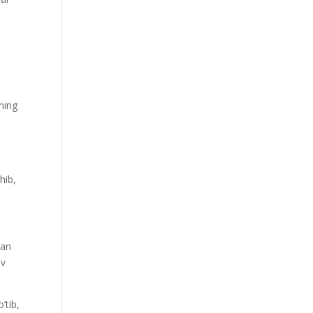
uning
hib,
i
gan
ov
’tib,