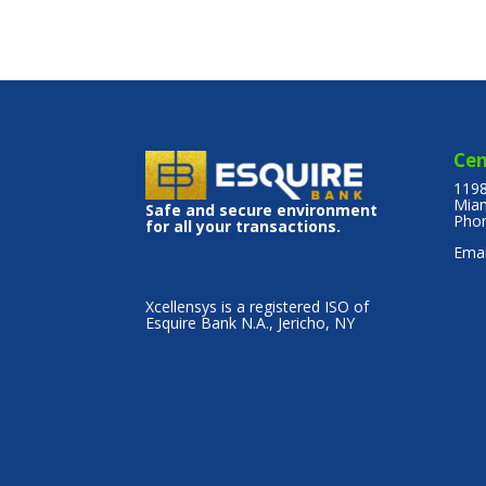
Cen
1198
Miam
Safe and secure environment
Pho
for all your transactions.
Emai
Xcellensys is a registered ISO of
Esquire Bank N.A., Jericho, NY