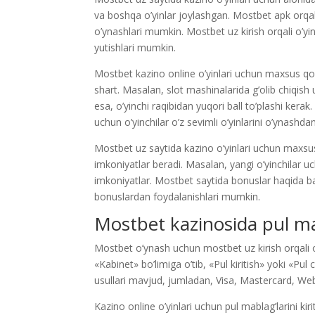
va boshqa o’yinlar joylashgan. Mostbet apk orqali o
o’ynashlari mumkin. Mostbet uz kirish orqali o’yinc
yutishlari mumkin.
Mostbet kazino online o’yinlari uchun maxsus qoida
shart. Masalan, slot mashinalarida g’olib chiqish uc
esa, o’yinchi raqibidan yuqori ball to’plashi kera
uchun o’yinchilar o’z sevimli o’yinlarini o’ynashdan 
Mostbet uz saytida kazino o’yinlari uchun maxsu
imkoniyatlar beradi. Masalan, yangi o’yinchilar 
imkoniyatlar. Mostbet saytida bonuslar haqida bat
bonuslardan foydalanishlari mumkin.
Mostbet kazinosida pul mabl
Mostbet o’ynash uchun mostbet uz kirish orqali o
«Kabinet» bo’limiga o’tib, «Pul kiritish» yoki «Pul
usullari mavjud, jumladan, Visa, Mastercard, W
Kazino online o’yinlari uchun pul mablag’larini kir