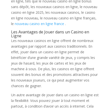
en ligne, tels que le nouveau casino en ligne bonus
sans dépôt, les nouveaux casinos en ligne, le nouveau
casino en ligne 2025, les nouveaux casinos, le casino
en ligne nouveau, le nouveau casino en ligne français,
le
nouveau casino en ligne france
.
Les Avantages de Jouer dans un Casino en
Ligne
Les nouveaux casinos en ligne offrent de nombreux
avantages par rapport aux casinos traditionnels. En
effet, jouer dans un casino en ligne permet de
bénéficier d’une grande variété de jeux, y compris les
jeux de hasard, les jeux de cartes et les jeux de
machine à sous. De plus, les casinos en ligne offrent
souvent des bonus et des promotions attractives pour
les nouveaux joueurs, ce qui peut augmenter vos
chances de gagner.
Un autre avantage de jouer dans un casino en ligne est
la flexibilité. Vous pouvez jouer à tout moment et
partout, à condition d’avoir un accès à internet. Cela