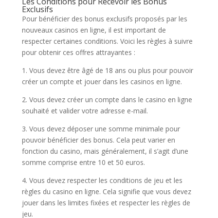
Les Conditions pour Recevoir les Bonus
Exclusifs
Pour bénéficier des bonus exclusifs proposés par les
nouveaux casinos en ligne, il est important de
respecter certaines conditions. Voici les règles à suivre
pour obtenir ces offres attrayantes :
1. Vous devez être âgé de 18 ans ou plus pour pouvoir
créer un compte et jouer dans les casinos en ligne.
2. Vous devez créer un compte dans le casino en ligne
souhaité et valider votre adresse e-mail.
3. Vous devez déposer une somme minimale pour
pouvoir bénéficier des bonus. Cela peut varier en
fonction du casino, mais généralement, il s’agit d’une
somme comprise entre 10 et 50 euros.
4. Vous devez respecter les conditions de jeu et les
règles du casino en ligne. Cela signifie que vous devez
jouer dans les limites fixées et respecter les règles de
jeu.