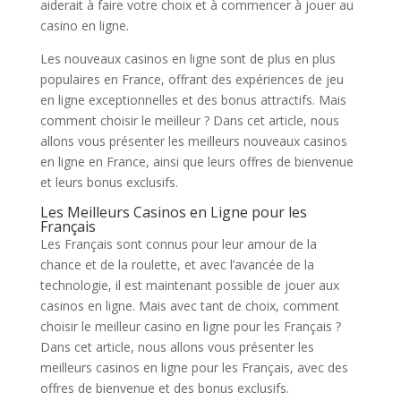
aiderait à faire votre choix et à commencer à jouer au
casino en ligne.
Les nouveaux casinos en ligne sont de plus en plus
populaires en France, offrant des expériences de jeu
en ligne exceptionnelles et des bonus attractifs. Mais
comment choisir le meilleur ? Dans cet article, nous
allons vous présenter les meilleurs nouveaux casinos
en ligne en France, ainsi que leurs offres de bienvenue
et leurs bonus exclusifs.
Les Meilleurs Casinos en Ligne pour les
Français
Les Français sont connus pour leur amour de la
chance et de la roulette, et avec l’avancée de la
technologie, il est maintenant possible de jouer aux
casinos en ligne. Mais avec tant de choix, comment
choisir le meilleur casino en ligne pour les Français ?
Dans cet article, nous allons vous présenter les
meilleurs casinos en ligne pour les Français, avec des
offres de bienvenue et des bonus exclusifs.