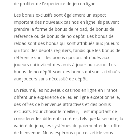
de profiter de l’expérience de jeu en ligne.
Les bonus exclusifs sont également un aspect
important des nouveaux casinos en ligne. Ils peuvent
prendre la forme de bonus de reload, de bonus de
référence ou de bonus de no dépôt. Les bonus de
reload sont des bonus qui sont attribués aux joueurs
qui font des dépôts réguliers, tandis que les bonus de
référence sont des bonus qui sont attribués aux
joueurs qui invitent des amis à jouer au casino. Les
bonus de no dépôt sont des bonus qui sont attribués
aux joueurs sans nécessité de dépôt.
En résumé, les nouveaux casinos en ligne en France
offrent une expérience de jeu en ligne exceptionnelle,
des offres de bienvenue attractives et des bonus
exclusifs. Pour choisir le meilleur, il est important de
considérer les différents critères, tels que la sécurité, la
variété de jeux, les systèmes de paiement et les offres
de bienvenue. Nous espérons que cet article vous