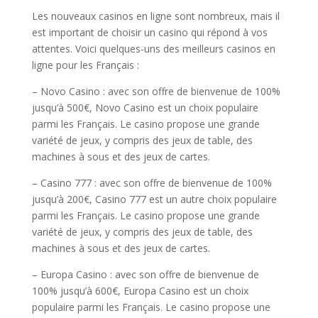
Les nouveaux casinos en ligne sont nombreux, mais il
est important de choisir un casino qui répond à vos
attentes. Voici quelques-uns des meilleurs casinos en
ligne pour les Français :
– Novo Casino : avec son offre de bienvenue de 100%
jusqu’à 500€, Novo Casino est un choix populaire
parmi les Français. Le casino propose une grande
variété de jeux, y compris des jeux de table, des
machines à sous et des jeux de cartes.
– Casino 777 : avec son offre de bienvenue de 100%
jusqu’à 200€, Casino 777 est un autre choix populaire
parmi les Français. Le casino propose une grande
variété de jeux, y compris des jeux de table, des
machines à sous et des jeux de cartes.
– Europa Casino : avec son offre de bienvenue de
100% jusqu’à 600€, Europa Casino est un choix
populaire parmi les Français. Le casino propose une