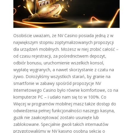
Osobiście uważam, że NV Casino posiada jedną z w
największym stopniu zoptymalizowanych propozycji
dla urządzeń mobilnych. Możesz w niej zrobić całość –
od czasu rejestracji, za pośrednictwem depozyt,
odbiór bonusu, uruchomienie wszelkich konsol,
wypłatę wygranych, a nawet skorzystanie z czatu na
żywo. Dołożyliśmy wszystkich starań, by granie na
smartfonie w zabawy spośród propozycje NV
Internetowego Casino było równie komfortowe, co na
komputerze PC – i udało nam się to w 100%. Co
Więcej w programów mobilnej masz także dostęp do
odwiedzenia pełnej funkcjonalności naszego kasyna,
guzik nie zaakceptować zostało usunięte lub
zablokowane. Specjalnie gwoli takich internautów
przygotowaliśmy w NV kasyno osobną sekcję o