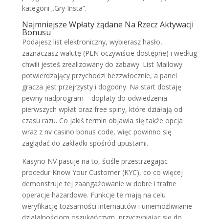
kategorii „Gry Insta”.
Najmniejsze Wpłaty żądane Na Rzecz Aktywacji
Bonusu
Podajesz list elektroniczny, wybierasz hasło,
zaznaczasz walutę (PLN oczywiście dostępne) i według
chwili jesteś zrealizowany do zabawy. List Mailowy
potwierdzający przychodzi bezzwłocznie, a panel
gracza jest przejrzysty i dogodny. Na start dostaję
pewny nadprogram – dopłaty do odwiedzenia
pierwszych wpłat oraz free spiny, które działają od
czasu razu. Co jakiś termin objawia się także opcja
wraz z nv casino bonus code, więc powinno się
zaglądać do zakładki spośród upustami.
Kasyno NV pasuje na to, ściśle przestrzegając
procedur Know Your Customer (KYC), co co więcej
demonstruje tej zaangażowanie w dobre i trafne
operacje hazardowe. Funkcje te mają na celu
weryfikację tożsamości internautów i uniemożliwianie
działalnościom oszukańczym, przyczyniając się do