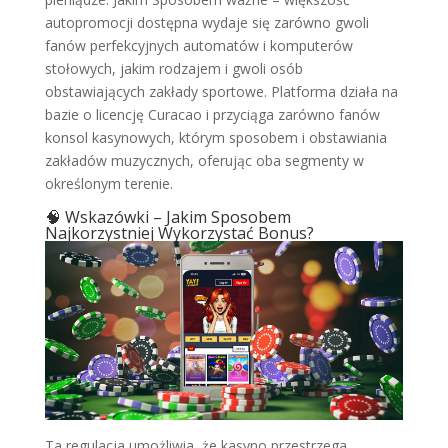
autopromocji dostępna wydaje się zarówno gwoli
fanów perfekcyjnych automatów i komputerów
stołowych, jakim rodzajem i gwoli osób
obstawiających zakłady sportowe. Platforma działa na
bazie o licencję Curacao i przyciąga zarówno fanów
konsol kasynowych, którym sposobem i obstawiania
zakładów muzycznych, oferując oba segmenty w
określonym terenie.
🧠 Wskazówki – Jakim Sposobem
Najkorzystniej Wykorzystać Bonus?
Ta regulacja umożliwia, że kasyno przestrzega