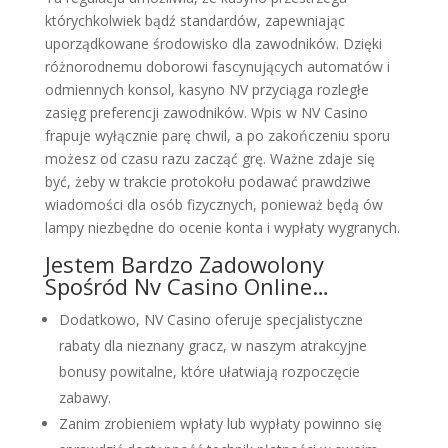
którychkolwiek bądź standardów, zapewniając
uporządkowane środowisko dla zawodników. Dzięki
różnorodnemu doborowi fascynujących automatów i
odmiennych konsol, kasyno NV przyciąga rozległe
zasięg preferencji zawodników. Wpis w NV Casino
frapuje wyłącznie parę chwil, a po zakończeniu sporu
możesz od czasu razu zacząć grę. Ważne zdaje się
być, żeby w trakcie protokołu podawać prawdziwe
wiadomości dla osób fizycznych, ponieważ będą ów
lampy niezbędne do ocenie konta i wypłaty wygranych.
Jestem Bardzo Zadowolony
Spośród Nv Casino Online…
Dodatkowo, NV Casino oferuje specjalistyczne
rabaty dla nieznany gracz, w naszym atrakcyjne
bonusy powitalne, które ułatwiają rozpoczęcie
zabawy.
Zanim zrobieniem wpłaty lub wypłaty powinno się