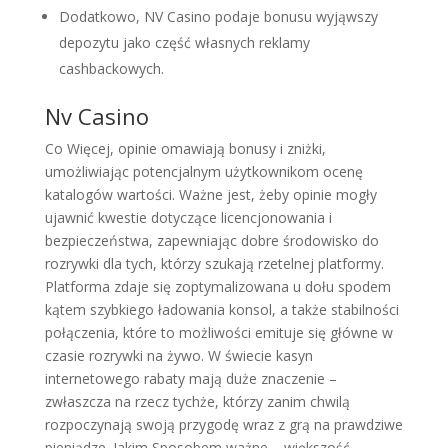
Dodatkowo, NV Casino podaje bonusu wyjąwszy
depozytu jako część własnych reklamy
cashbackowych.
Nv Casino
Co Więcej, opinie omawiają bonusy i zniżki,
umożliwiając potencjalnym użytkownikom ocenę
katalogów wartości. Ważne jest, żeby opinie mogły
ujawnić kwestie dotyczące licencjonowania i
bezpieczeństwa, zapewniając dobre środowisko do
rozrywki dla tych, którzy szukają rzetelnej platformy.
Platforma zdaje się zoptymalizowana u dołu spodem
kątem szybkiego ładowania konsol, a także stabilności
połączenia, które to możliwości emituje się główne w
czasie rozrywki na żywo. W świecie kasyn
internetowego rabaty mają duże znaczenie –
zwłaszcza na rzecz tychże, którzy zanim chwilą
rozpoczynają swoją przygodę wraz z grą na prawdziwe
pieniądze. Jakim Sposobem ważne – większość