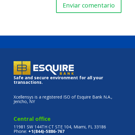
Safe and secure environment for all your
transactions.
Xcellensys is a registered ISO of Esquire Bank N.A.,
Jericho, NY
Central office
11981 SW 144TH CT STE 104, Miami, FL 33186
Phone:
+1(844)-5886-767