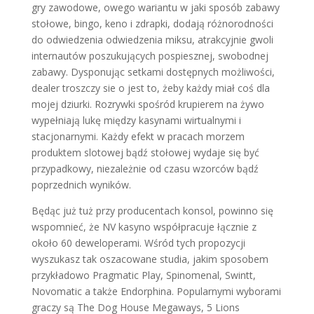
gry zawodowe, owego wariantu w jaki sposób zabawy
stołowe, bingo, keno i zdrapki, dodają różnorodności
do odwiedzenia odwiedzenia miksu, atrakcyjnie gwoli
internautów poszukujących pospiesznej, swobodnej
zabawy. Dysponując setkami dostępnych możliwości,
dealer troszczy sie o jest to, żeby każdy miał coś dla
mojej dziurki. Rozrywki spośród krupierem na żywo
wypełniają lukę między kasynami wirtualnymi i
stacjonarnymi. Każdy efekt w pracach morzem
produktem slotowej bądź stołowej wydaje się być
przypadkowy, niezależnie od czasu wzorców bądź
poprzednich wyników.
Będąc już tuż przy producentach konsol, powinno się
wspomnieć, że NV kasyno współpracuje łącznie z
około 60 deweloperami. Wśród tych propozycji
wyszukasz tak oszacowane studia, jakim sposobem
przykładowo Pragmatic Play, Spinomenal, Swintt,
Novomatic a także Endorphina. Popularnymi wyborami
graczy są The Dog House Megaways, 5 Lions