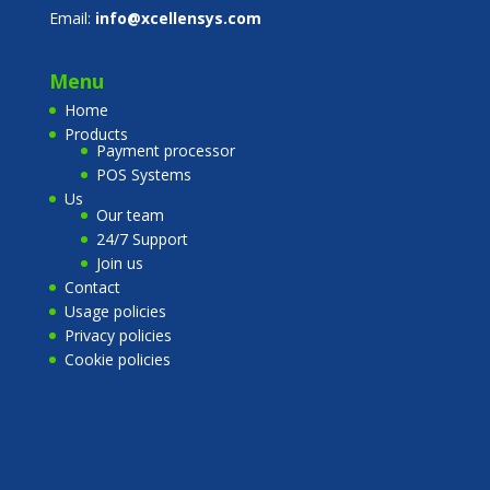
Email:
info@xcellensys.com
Menu
Home
Products
Payment processor
POS Systems
Us
Our team
24/7 Support
Join us
Contact
Usage policies
Privacy policies
Cookie policies