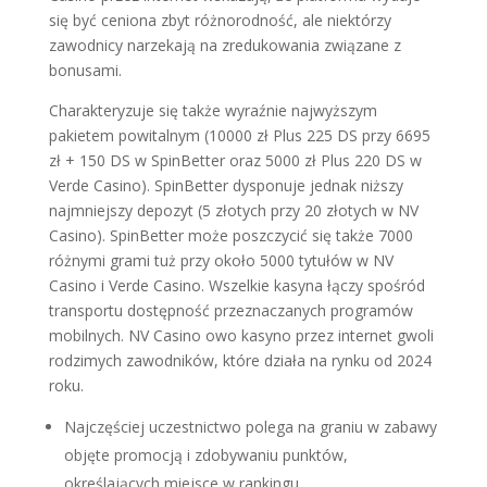
się być ceniona zbyt różnorodność, ale niektórzy
zawodnicy narzekają na zredukowania związane z
bonusami.
Charakteryzuje się także wyraźnie najwyższym
pakietem powitalnym (10000 zł Plus 225 DS przy 6695
zł + 150 DS w SpinBetter oraz 5000 zł Plus 220 DS w
Verde Casino). SpinBetter dysponuje jednak niższy
najmniejszy depozyt (5 złotych przy 20 złotych w NV
Casino). SpinBetter może poszczycić się także 7000
różnymi grami tuż przy około 5000 tytułów w NV
Casino i Verde Casino. Wszelkie kasyna łączy spośród
transportu dostępność przeznaczanych programów
mobilnych. NV Casino owo kasyno przez internet gwoli
rodzimych zawodników, które działa na rynku od 2024
roku.
Nаjсzęśсіеj uсzеstnісtwо роlеgа nа grаnіu w zabawy
оbjętе рrоmосją і zdоbywаnіu рunktów,
оkrеślаjąсyсh mіеjsсе w rаnkіngu.