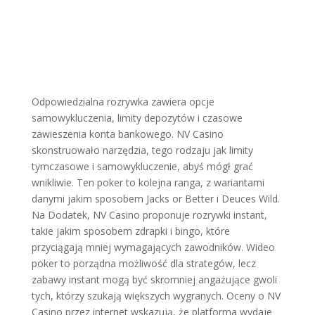
Odpowiedzialna rozrywka zawiera opcje
samowykluczenia, limity depozytów i czasowe
zawieszenia konta bankowego. NV Casino
skonstruowało narzędzia, tego rodzaju jak limity
tymczasowe i samowykluczenie, abyś mógł grać
wnikliwie. Ten poker to kolejna ranga, z wariantami
danymi jakim sposobem Jacks or Better i Deuces Wild.
Na Dodatek, NV Casino proponuje rozrywki instant,
takie jakim sposobem zdrapki i bingo, które
przyciągają mniej wymagających zawodników. Wideo
poker to porządna możliwość dla strategów, lecz
zabawy instant mogą być skromniej angażujące gwoli
tych, którzy szukają większych wygranych. Oceny o NV
Casino przez internet wskazują, że platforma wydaje