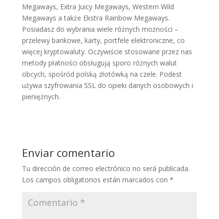
Megaways, Extra Juicy Megaways, Western Wild
Megaways a także Ekstra Rainbow Megaways.
Posiadasz do wybrania wiele różnych możności –
przelewy bankowe, karty, portfele elektroniczne, co
więcej kryptowaluty. Oczywiście stosowane przez nas
metody płatności obsługują sporo różnych walut
obcych, spośród polską złotówką na czele. Podest
używa szyfrowania SSL do opieki danych osobowych i
pieniężnych.
Enviar comentario
Tu dirección de correo electrónico no será publicada.
Los campos obligatorios están marcados con
*