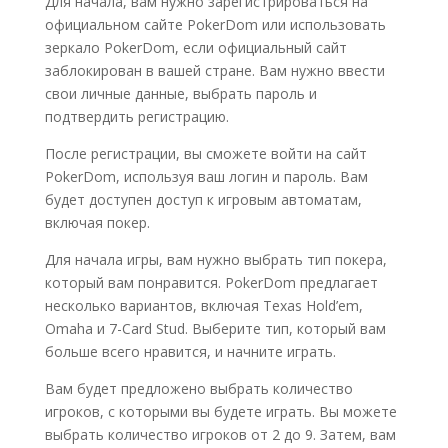
Для начала, вам нужно зарегистрироваться на
официальном сайте PokerDom или использовать
зеркало PokerDom, если официальный сайт
заблокирован в вашей стране. Вам нужно ввести
свои личные данные, выбрать пароль и
подтвердить регистрацию.
После регистрации, вы сможете войти на сайт
PokerDom, используя ваш логин и пароль. Вам
будет доступен доступ к игровым автоматам,
включая покер.
Для начала игры, вам нужно выбрать тип покера,
который вам понравится. PokerDom предлагает
несколько вариантов, включая Texas Hold’em,
Omaha и 7-Card Stud. Выберите тип, который вам
больше всего нравится, и начните играть.
Вам будет предложено выбрать количество
игроков, с которыми вы будете играть. Вы можете
выбрать количество игроков от 2 до 9. Затем, вам