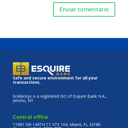
Safe and secure environment for all your
transactions.
Xcellensys is a registered ISO of Esquire Bank N.A.,
Jericho, NY
Central office
11981 SW 144TH CT STE 104, Miami, FL 33186