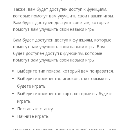
Также, вам будет доступен доступ к функциям,
которые помогут вам улучшить свои навыки игры.
Вам будет доступен доступ к советам, которые
помогут вам улучшить свои навыки игры.
Вам будет доступен доступ к функциям, которые
помогут вам улучшить свои навыки игры. Вам
будет доступен доступ к функциям, которые
помогут вам улучшить свои навыки игры.
Выберите тип покера, который вам понравится.
Выберите количество игроков, с которыми вы
будете играть.
Выберите количество карт, которые вы будете
играть.
Поставьте ставку.
Начните играть.