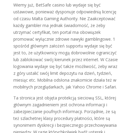
Wiemy już, BetSafe casino lub wydaje się być
ustawowe, ponieważ dysponuje odpowiednią licencję
od czasu Malta Gaming Authority. Nie Zaakceptować
każdy gambler ma jednak świadomość, że żeby
utrzymać certyfikat, ten portal ma obowiązek
promować wyłącznie zdrowe nawyki gamblingowe. 1
spośród głównym założeń supportu wydaje się być
jest to, że użytkownicy mogą dobrowolnie ograniczyć
lub zablokować swój kierunek przez internet. W Czasie
logowania wydaje się być także możliwość, żeby wraz
z góry ustalić swój limit depozytu na dzień, tydzień,
miesiąc etc. Mobilna odsłona znakomicie działa też w
mobilnych przeglądarkach, jak Yahoo Chrome i Safari.
Ta stronica jest objęta protekcją sieciową SSL, której
głównym zagadnieniem jest ochrona informacji i
zabezpieczanie poufnych informacji. Porządnie, że są
też szlachetnej klasy procedury płatności, które są
synonimem dyskrecji i bezpiecznego przechowywania
pieniędzy. W razie którychkolwiek bądź usterek i