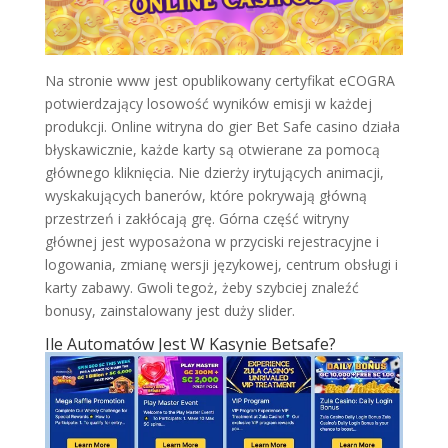
Na stronie www jest opublikowany certyfikat eCOGRA
potwierdzający losowość wyników emisji w każdej
produkcji. Online witryna do gier Bet Safe casino działa
błyskawicznie, każde karty są otwierane za pomocą
głównego kliknięcia. Nie dzierży irytujących animacji,
wyskakujących banerów, które pokrywają główną
przestrzeń i zakłócają grę. Górna część witryny
głównej jest wyposażona w przyciski rejestracyjne i
logowania, zmianę wersji językowej, centrum obsługi i
karty zabawy. Gwoli tegoż, żeby szybciej znaleźć
bonusy, zainstalowany jest duży slider.
Ile Automatów Jest W Kasynie Betsafe?