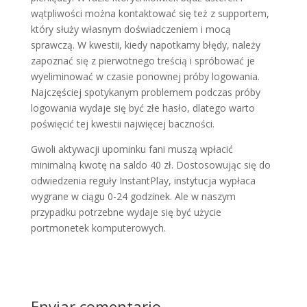
wątpliwości można kontaktować się też z supportem,
który służy własnym doświadczeniem i mocą
sprawczą. W kwestii, kiedy napotkamy błędy, należy
zapoznać się z pierwotnego treścią i spróbować je
wyeliminować w czasie ponownej próby logowania.
Najczęściej spotykanym problemem podczas próby
logowania wydaje się być złe hasło, dlatego warto
poświęcić tej kwestii najwięcej baczności.
Gwoli aktywacji upominku fani muszą wpłacić
minimalną kwotę na saldo 40 zł. Dostosowując się do
odwiedzenia reguły InstantPlay, instytucja wypłaca
wygrane w ciągu 0-24 godzinek. Ale w naszym
przypadku potrzebne wydaje się być użycie
portmonetek komputerowych.
Enviar comentario