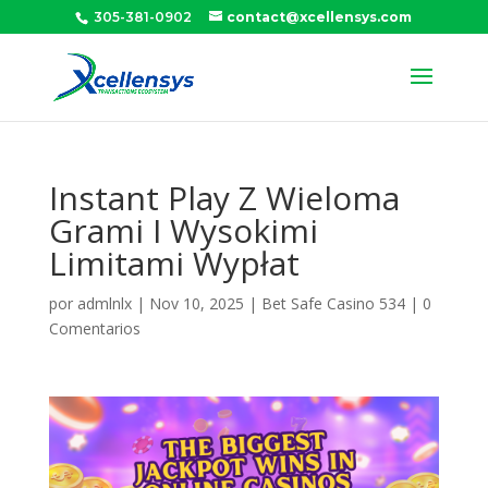
305-381-0902
contact@xcellensys.com
Instant Play Z Wieloma
Grami I Wysokimi
Limitami Wypłat
por
admlnlx
|
Nov 10, 2025
|
Bet Safe Casino 534
|
0
Comentarios