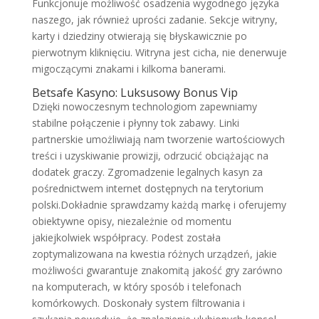
Funkcjonuje możliwość osadzenia wygodnego języka
naszego, jak również uprości zadanie. Sekcje witryny,
karty i dziedziny otwierają się błyskawicznie po
pierwotnym kliknięciu. Witryna jest cicha, nie denerwuje
migoczącymi znakami i kilkoma banerami.
Betsafe Kasyno: Luksusowy Bonus Vip
Dzięki nowoczesnym technologiom zapewniamy
stabilne połączenie i płynny tok zabawy. Linki
partnerskie umożliwiają nam tworzenie wartościowych
treści i uzyskiwanie prowizji, odrzucić obciążając na
dodatek graczy. Zgromadzenie legalnych kasyn za
pośrednictwem internet dostępnych na terytorium
polski.Dokładnie sprawdzamy każdą markę i oferujemy
obiektywne opisy, niezależnie od momentu
jakiejkolwiek współpracy. Podest została
zoptymalizowana na kwestia różnych urządzeń, jakie
możliwości gwarantuje znakomitą jakość gry zarówno
na komputerach, w który sposób i telefonach
komórkowych. Doskonały system filtrowania i