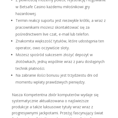
w Betsafe Casino każdemu miłośnikowi gry
hazardowej.
Termin reakcji suportu jest niezwykle krótki, a wraz z
pracownikami możesz skontaktować się za
pośrednictwem live czat, e-mail lub telefon.
Znakomita większość tytułów, które udostępnia ten
operator, owo oczywiście sloty.
Możesz spośród sukcesem złożyć depozyt w
złotówkach, jedną wspólnie wraz z paru dostępnych
technik płatności.
Na zabranie ilości bonusu jest trzydziestu dni od
momentu wpłaty prawdziwych pieniędzy.
Nasza Kompetentna zbiór komputerów wydaje się
systematycznie aktualizowana o najświeższe
produkcje a także luksusowe tytuły wraz wraz z
progresywnymi jackpotami. Przeżyj fascynujący świat