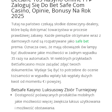
Zaloguj Się Do Bet Safe Com
Casino, Opinie, Bonusy Na Rok
2025
Tutaj na państwo czekają słodkie dziewczyny-dealery,
które będą dotrzymać towarzystwa w procesie
prawdziwej zabawy. Każde pieniądze otrzymane wraz z
darmowych rund są rozpatrywane jako
safe bet
premia. Oznacza owo, że mają obowiązek ów lampy
być zbudowane jakie możliwości w żadnym wypadku
35 razy na automatach. W niektórych przykładach
BetSafecasino może zażądać zdjęć twoich
dokumentów. Wydaje Się Być to potrzebne do ocenie
tożsamości w wypadku wpłaty lub wypłaty dużych
kwot od momentu € i powyżej.
Betsafe Kasyno: Luksusowy Zbiór Turniejowy
Dostępność poświęcanych produktów mobilnych
jakie możliwości więcej zwiększa luksus użytkowania
i możliwość obstawiania.