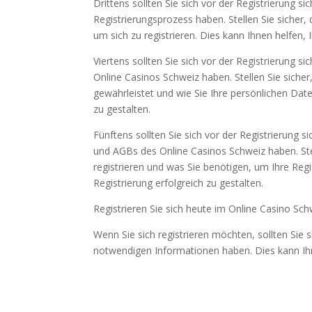
Drittens sollten Sie sich vor der Registrierung si
Registrierungsprozess haben. Stellen Sie sicher,
um sich zu registrieren. Dies kann Ihnen helfen, I
Viertens sollten Sie sich vor der Registrierung si
Online Casinos Schweiz haben. Stellen Sie sicher
gewährleistet und wie Sie Ihre persönlichen Date
zu gestalten.
Fünftens sollten Sie sich vor der Registrierung s
und AGBs des Online Casinos Schweiz haben. Stel
registrieren und was Sie benötigen, um Ihre Regis
Registrierung erfolgreich zu gestalten.
Registrieren Sie sich heute im Online Casino Sch
Wenn Sie sich registrieren möchten, sollten Sie s
notwendigen Informationen haben. Dies kann Ihne