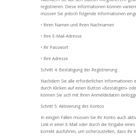
registrieren. Diese Informationen können variie
müssen Sie jedoch folgende Informationen eing
• Ihren Namen und Ihren Nachnamen
• Ihre E-Mail-Adresse
• Ihr Passwort
• Ihre Adresse
Schritt 4: Bestätigung der Registrierung
Nachdem Sie alle erforderlichen Informationen 
durch Klicken auf einen Button «Bestätigen» od
können Sie sich mit Ihren Anmeldedaten einlogg
Schritt 5: Aktivierung des Kontos
In einigen Fällen müssen Sie Ihr Konto auch akt
Link in einer E-Mail oder durch die Eingabe eines
korrekt ausführen, um sicherzustellen, dass Ihr K