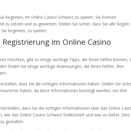
ie beginnen, im Online Casino Schweiz zu spielen. Sie können
d zu setzen und zu gewinnen. Stellen Sie sicher, dass Sie alle Regeln
Sie beginnen, zu spielen.
e Registrierung im Online Casino
ren möchten, gibt es einige wichtige Tipps, die Ihnen helfen können, 
nden finden Sie einige wichtige Anweisungen, die Ihnen helfen, Ihre
ern.
herstellen, dass Sie die richtigen Informationen haben. Stellen Sie siche
fonnummer haben, da diese Informationen benötigt werden, um Ihre
icherstellen, dass Sie die richtigen Informationen über das Online Casi
en, wie das Online Casino Schweiz funktioniert und was es bietet. Dies
 zu gestalten.