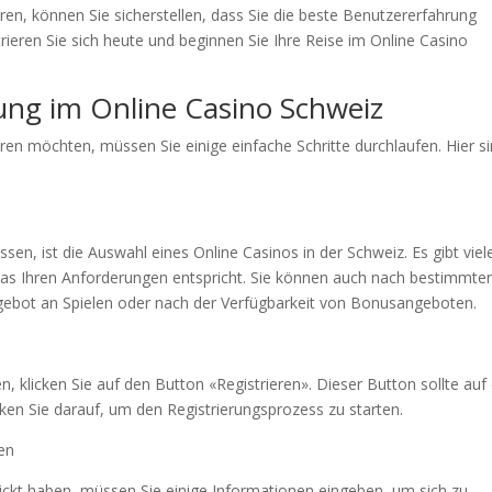
ren, können Sie sicherstellen, dass Sie die beste Benutzererfahrung
rieren Sie sich heute und beginnen Sie Ihre Reise im Online Casino
rung im Online Casino Schweiz
ren möchten, müssen Sie einige einfache Schritte durchlaufen. Hier s
sen, ist die Auswahl eines Online Casinos in der Schweiz. Es gibt viel
 das Ihren Anforderungen entspricht. Sie können auch nach bestimmte
gebot an Spielen oder nach der Verfügbarkeit von Bonusangeboten.
 klicken Sie auf den Button «Registrieren». Dieser Button sollte auf
ken Sie darauf, um den Registrierungsprozess zu starten.
nen
ickt haben, müssen Sie einige Informationen eingeben, um sich zu