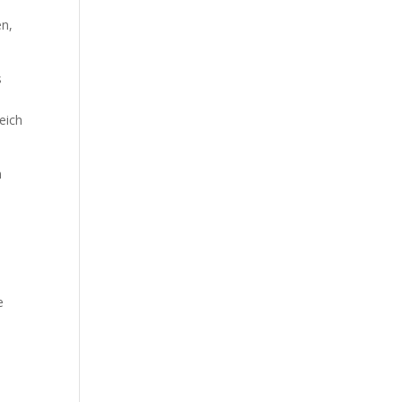
en,
s
eich
n
e