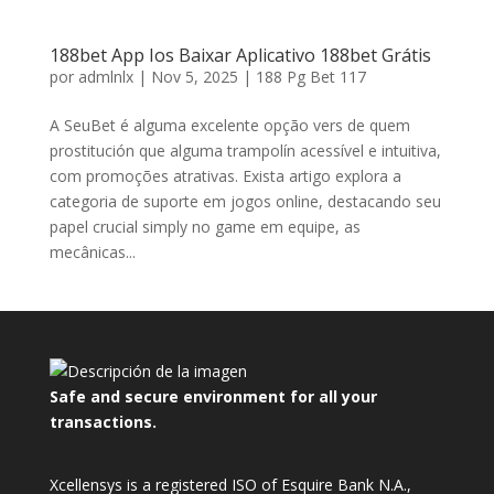
188bet App Ios Baixar Aplicativo 188bet Grátis
por
admlnlx
|
Nov 5, 2025
|
188 Pg Bet 117
A SeuBet é alguma excelente opção vers de quem
prostitución que alguma trampolín acessível e intuitiva,
com promoções atrativas. Exista artigo explora a
categoria de suporte em jogos online, destacando seu
papel crucial simply no game em equipe, as
mecânicas...
Safe and secure environment for all your
transactions.
Xcellensys is a registered ISO of Esquire Bank N.A.,