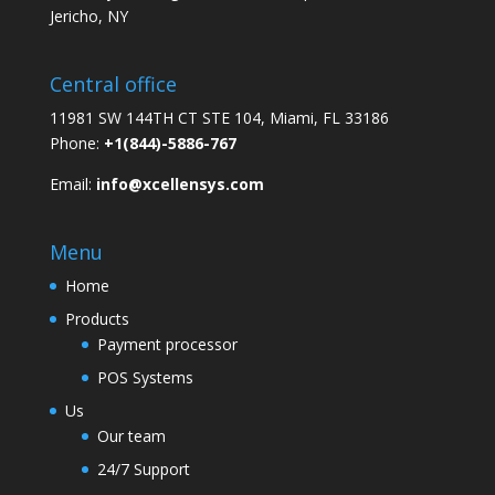
Jericho, NY
Central office
11981 SW 144TH CT STE 104, Miami, FL 33186
Phone:
+1(844)-5886-767
Email:
info@xcellensys.com
Menu
Home
Products
Payment processor
POS Systems
Us
Our team
24/7 Support