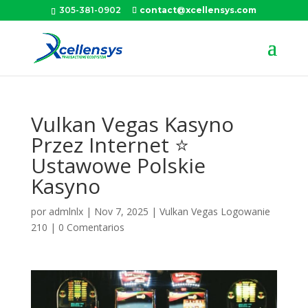
305-381-0902
contact@xcellensys.com
Vulkan Vegas Kasyno
Przez Internet ⭐️
Ustawowe Polskie
Kasyno
por
admlnlx
|
Nov 7, 2025
|
Vulkan Vegas Logowanie
210
|
0 Comentarios