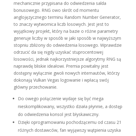
mechanicznie przypisana do odwiedzenia salda
bonusowego. RNG owo skrót od momentu
anglojęzycznego terminu Random Number Generator,
to znaczy wytwornica liczb losowych. Jest jest to
wyjątkowy projekt, który na bazie o różne parametry
generuje liczby w sposób w jaki sposób w najwyższym
stopniu zbliżony do odwiedzenia losowego. Wprawdzie
odrzucić da się nigdy uzyskać stuprocentowej
losowości, jednak najkorzystniejsze algorytmy RNG są
naprawdę bliskie ideałowi. Premia powitalny jest
dostępny wyłącznie gwoli nowych internautów, którzy
dokonają Vulkan Vegas logowanie i wpłacą swój
główny przechowanie.
Do owego połączenie wydaje się być mega
nieskomplikowany, wszystko działa płynnie, a dostęp
do odwiedzenia konsol jest błyskawiczny.
Dzięki oprogramowaniu pochodzącemu od czasu 21
różnych dostawców, fan wyjąwszy wątpienia uzyska