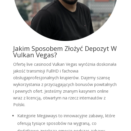
Jakim Sposobem Złożyć Depozyt W
Vulkan Vegas?
Ofertę live casinood Vulkan Vegas wyróżnia doskonała
jakość transmisji FullHD i fachowa
obsługaprofesjonalnych krupierów. Dajemy szansę
wykorzystania z przyciągających bonusów powitalnych
i pewnych ofert. Jesteśmy znanym kasynem online
wraz z licencją, otwartym na rzecz internautów z
Polski.
Kategorie Megaways to innowacyjne zabawy, które
oferują tysiące sposobów na wygraną, co
dodatkowo zwiększa emocje podczas zabawy.