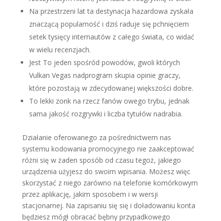
Na przestrzeni lat ta destynacja hazardowa zyskała
znaczącą popularność i dziś raduje się pchnięciem
setek tysięcy internautów z całego świata, co widać
w wielu recenzjach.
Jest To jeden spośród powodów, gwoli których
Vulkan Vegas nadprogram skupia opinie graczy,
które pozostają w zdecydowanej większości dobre.
To lekki zonk na rzecz fanów owego trybu, jednak
sama jakość rozgrywki i liczba tytułów nadrabia.
Działanie oferowanego za pośrednictwem nas
systemu kodowania promocyjnego nie zaakceptować
różni się w żaden sposób od czasu tegoż, jakiego
urządzenia użyjesz do swoim wpisania. Możesz więc
skorzystać z niego zarówno na telefonie komórkowym
przez aplikację, jakim sposobem i w wersji
stacjonarnej. Na zapisaniu się się i doładowaniu konta
będziesz mógł obracać bębny przypadkowego