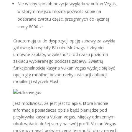
Nie w inny sposób pozycja wygląda w Vulkan Vegas,
w którym miejscu można pozwolić sobie na
odebranie zwrotu części przegranych do łącznej
sumy 8000 zł.
Graczemają tu do dyspozycji opcję zabawy za zwykłą
gotówkę lub wpłaty Bitcoin. Możnagrać zbytnio
umowne zapłaty, w zależności od czasu poziomu
zakładu wybieranego podczas zabawy. Świetną
funkcjonalnością kasyna Vulkan Vegas wydaje się być
opcja gry mobilnej bezpotrzeby instalacji aplikacji
mobilnej i wtyczek Flash.
Jest możliwość, że jest jest to apka, która kradnie
informacje posiadacza opisie bądź pieniądze pod
przykrywką kasyna Vulkan Vegas. Między odmiennymi
obok wpłacie dużej sumy na swój profil, Vulkan Vegas
może wymagać potwierdzenia legalności otrzymanych