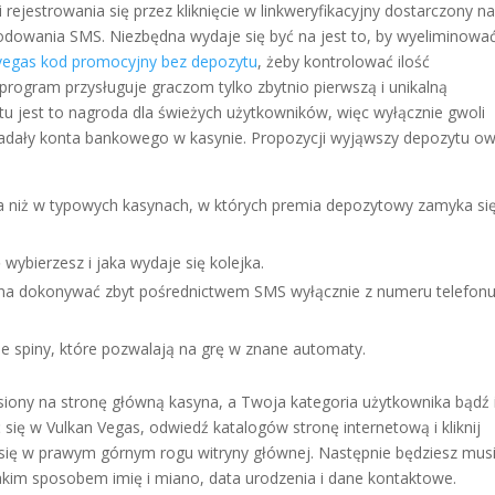
jestrowania się przez kliknięcie w linkweryfikacyjny dostarczony na 
odowania SMS. Niezbędna wydaje się być na jest to, by wyeliminowa
vegas kod promocyjny bez depozytu
, żeby kontrolować ilość
ogram przysługuje graczom tylko zbytnio pierwszą i unikalną
u jest to nagroda dla świeżych użytkowników, więc wyłącznie gwoli
siadały konta bankowego w kasynie. Propozycji wyjąwszy depozytu o
 niż w typowych kasynach, w których premia depozytowy zamyka si
ybierzesz i jaka wydaje się kolejka.
na dokonywać zbyt pośrednictwem SMS wyłącznie z numeru telefon
e spiny, które pozwalają na grę w znane automaty.
iony na stronę główną kasyna, a Twoja kategoria użytkownika bądź 
się w Vulkan Vegas, odwiedź katalogów stronę internetową i kliknij
je się w prawym górnym rogu witryny głównej. Następnie będziesz mus
kim sposobem imię i miano, data urodzenia i dane kontaktowe.