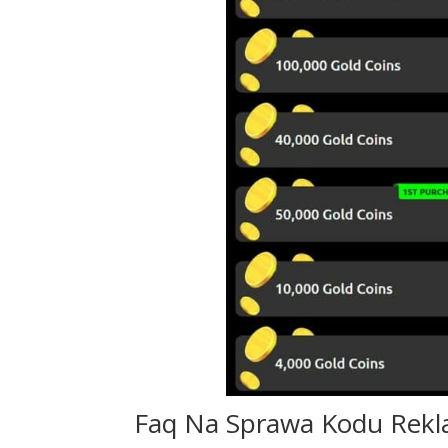
Faq Na Sprawa Kodu Rek