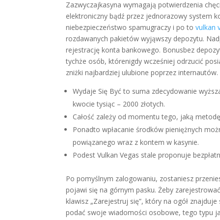
Zazwyczajkasyna wymagają potwierdzenia chęci re
elektroniczny bądź przez jednorazowy system k
niebezpieczeństwo spamugraczy i po to
vulkan 
rozdawanych pakietów wyjąwszy depozytu. Nadpr
rejestrację konta bankowego. Bonusbez depozyt
tychże osób, którenigdy wcześniej odrzucić po
zniżki najbardziej ulubione poprzez internautów.
Wydaje Się Być to suma zdecydowanie wyższa
kwocie tysiąc – 2000 złotych.
Całość zależy od momentu tego, jaką metodę w
Ponadto wpłacanie środków pieniężnych moż
powiązanego wraz z kontem w kasynie.
Podest Vulkan Vegas stale proponuje bezpłatn
Po pomyślnym zalogowaniu, zostaniesz przenies
pojawi się na górnym pasku. Żeby zarejestrować 
klawisz „Zarejestruj się”, który na ogół znajdu
podać swoje wiadomości osobowe, tego typu ja