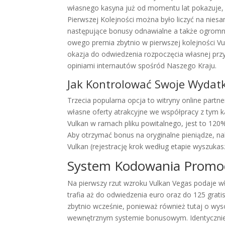
własnego kasyna już od momentu lat pokazuje, 
Pierwszej Kolejności można było liczyć na nies
następujące bonusy odnawialne a także ogrom
owego premia zbytnio w pierwszej kolejności Vu
okazja do odwiedzenia rozpoczęcia własnej pr
opiniami internautów spośród Naszego Kraju.
Jak Kontrolować Swoje Wydat
Trzecia popularna opcja to witryny online part
własne oferty atrakcyjne we współpracy z ty
Vulkan w ramach pliku powitalnego, jest to 120
Aby otrzymać bonus na oryginalne pieniądze, n
Vulkan (rejestrację krok według etapie wyszukasz
System Kodowania Promoc
Na pierwszy rzut wzroku Vulkan Vegas podaje wł
trafia aż do odwiedzenia euro oraz do 125 grati
zbytnio wcześnie, ponieważ również tutaj o wy
wewnętrznym systemie bonusowym. Identycznie 