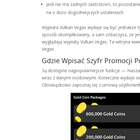
Jeśli nie ma żadnych zastrzeżeń, to pozostani
na o dużo dogodniejszych ustaleniach.
Wypłata Vulkan Vegas wydaje się być jednakże 
sposób skomplikowany, a sam zobaczysz, że jes
wyglądają wypłaty Vulkan Vegas. Ta witryna www,
Vegas.
Gdzie Wpisać Szyfr Promocji P
Są dostępne najpopularniejsze funkcje — Nasza k
wraz z danymi osobowymi. Konieczne wydaje si
Obowiązkowo zapoznaj się z umową użytkownik