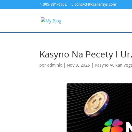
305-381-0902
contact@xcellensys.com
Kasyno Na Pecety I U
por
admlnlx
|
Nov 9, 2025
|
Kasyno Vulkan Veg