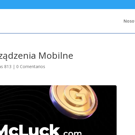
Noso
rządzenia Mobilne
as 813
|
0 Comentarios