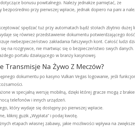
dotyczące bonusu powitalnego. Należy jednakże pamiętać, że
y bezpośrednio przy pierwszej wpłacie, jednak dopiero na pani a nale
kceptować spędzać tuż przy automatach bądź stołach zbytnio dużej l
daje się również przedstawienie dokumentu potwierdzającego ilość 
izuje niebezpieczeństwo zakładania fałszywych kont. Całość ludzi dz
 się na rozgrywce, nie martwiąc się o bezpieczeństwo swych danych.
ażdego portalu działającego w branży kasynowej.
e Transmisje Na Żywo Z Meczów?
ępnego dokumentu po kasyno Vulkan Vegas logowanie, jeśli funkcjo
 tożsamości.
żone w specjalną wersję mobilną, dzięki której gracze mogą z braki
ocą telefonów i innych urządzeń.
go, który wydaje się dostępny po pierwszej wpłacie.
, kliknij guzik „Wypłata” i podaj kwotę.
żnych etapach własnej zabawy, jakie możliwości wpływa na zwiększe