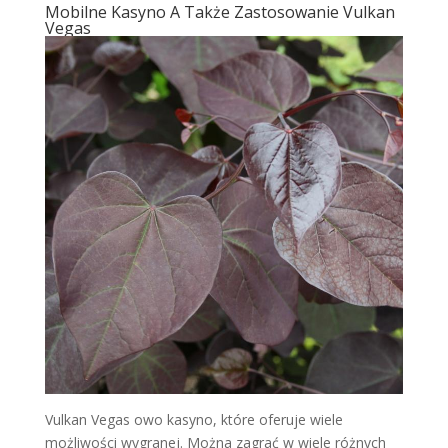
Mobilne Kasyno A Także Zastosowanie Vulkan
Vegas
Vulkan Vegas owo kasyno, które oferuje wiele
możliwości wygranej. Można zagrać w wiele różnych