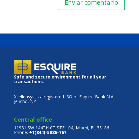
Safe and secure environment for all your
transactions.
Xcellensys is a registered ISO of Esquire Bank N.A.,
Jericho, NY
Central office
11981 SW 144TH CT STE 104, Miami, FL 33186
Phone:
+1(844)-5886-767