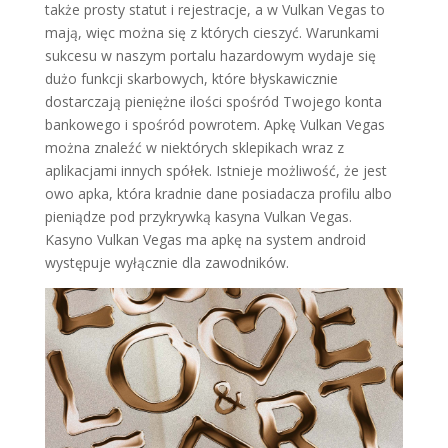
także prosty statut i rejestracje, a w Vulkan Vegas to
mają, więc można się z których cieszyć. Warunkami
sukcesu w naszym portalu hazardowym wydaje się
dużo funkcji skarbowych, które błyskawicznie
dostarczają pieniężne ilości spośród Twojego konta
bankowego i spośród powrotem. Apkę Vulkan Vegas
można znaleźć w niektórych sklepikach wraz z
aplikacjami innych spółek. Istnieje możliwość, że jest
owo apka, która kradnie dane posiadacza profilu albo
pieniądze pod przykrywką kasyna Vulkan Vegas.
Kasyno Vulkan Vegas ma apkę na system android
występuje wyłącznie dla zawodników.