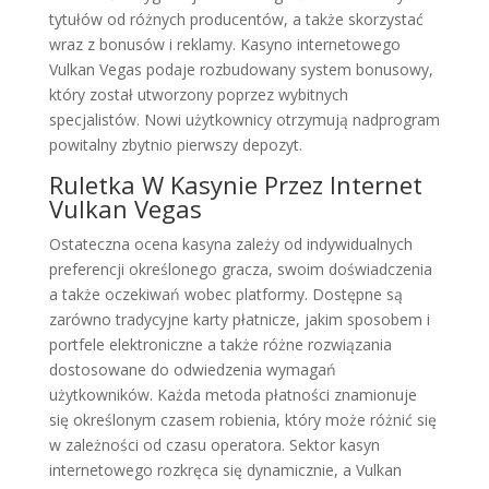
tytułów od różnych producentów, a także skorzystać
wraz z bonusów i reklamy. Kasyno internetowego
Vulkan Vegas podaje rozbudowany system bonusowy,
który został utworzony poprzez wybitnych
specjalistów. Nowi użytkownicy otrzymują nadprogram
powitalny zbytnio pierwszy depozyt.
Ruletka W Kasynie Przez Internet
Vulkan Vegas
Ostateczna ocena kasyna zależy od indywidualnych
preferencji określonego gracza, swoim doświadczenia
a także oczekiwań wobec platformy. Dostępne są
zarówno tradycyjne karty płatnicze, jakim sposobem i
portfele elektroniczne a także różne rozwiązania
dostosowane do odwiedzenia wymagań
użytkowników. Każda metoda płatności znamionuje
się określonym czasem robienia, który może różnić się
w zależności od czasu operatora. Sektor kasyn
internetowego rozkręca się dynamicznie, a Vulkan