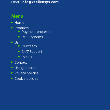
Email:
info@xcellensys.com
Menu
Home
Products
Payment processor
POS Systems
Us
Our team
24/7 Support
Join us
Contact
Usage policies
Privacy policies
Cookie policies