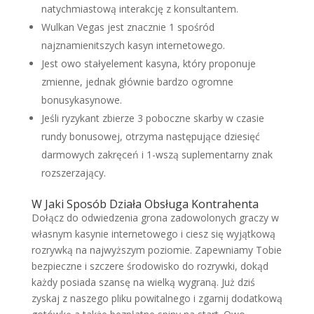
natychmiastową interakcję z konsultantem.
Wulkan Vegas jest znacznie 1 spośród
najznamienitszych kasyn internetowego.
Jest owo stałyelement kasyna, który proponuje
zmienne, jednak głównie bardzo ogromne
bonusykasynowe.
Jeśli ryzykant zbierze 3 poboczne skarby w czasie
rundy bonusowej, otrzyma następujące dziesięć
darmowych zakręceń i 1-wszą suplementarny znak
rozszerzający.
W Jaki Sposób Działa Obsługa Kontrahenta
Dołącz do odwiedzenia grona zadowolonych graczy w
własnym kasynie internetowego i ciesz się wyjątkową
rozrywką na najwyższym poziomie. Zapewniamy Tobie
bezpieczne i szczere środowisko do rozrywki, dokąd
każdy posiada szansę na wielką wygraną. Już dziś
zyskaj z naszego pliku powitalnego i zgarnij dodatkową