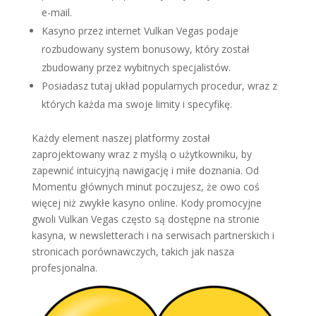
e-mail.
Kasyno przez internet Vulkan Vegas podaje
rozbudowany system bonusowy, który został
zbudowany przez wybitnych specjalistów.
Posiadasz tutaj układ popularnych procedur, wraz z
których każda ma swoje limity i specyfikę.
Każdy element naszej platformy został
zaprojektowany wraz z myślą o użytkowniku, by
zapewnić intuicyjną nawigację i miłe doznania. Od
Momentu głównych minut poczujesz, że owo coś
więcej niż zwykłe kasyno online. Kody promocyjne
gwoli Vulkan Vegas często są dostępne na stronie
kasyna, w newsletterach i na serwisach partnerskich i
stronicach porównawczych, takich jak nasza
profesjonalna.