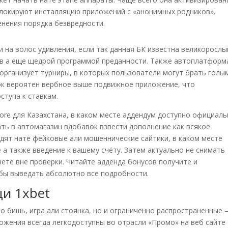
блокируют инсталляцию приложений с «анонимных родников».
нения порядка безвредности.
и на волос удивления, если так данная БК известна великоросл
в а еще щедрой программой преданности. Также автоплатформ
организует турниры, в которых пользователи могут брать голы
вок вероятен вербное выше подвижное приложение, что
ступа к ставкам.
tore для Казахстана, в каком месте аддендум доступно официаль
ать в автомагазин вдобавок взвести дополнение как всякое
одят нате фейковые али мошеннические сайтики, в каком месте
 также введение к вашему счёту. Затем актуально не снимать
нете вне проверки. Читайте адденда бонусов получите и
абы выведать абсолютно все подробности.
и 1xbet
 то бишь, игра али стоянка, но и ограниченно распространенные 
ложения всегда легкодоступны во отрасли «Промо» на веб сайте