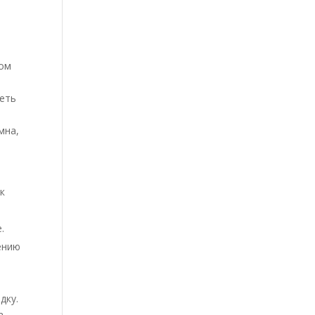
ном
реть
мна,
к
.
ению
дку.
а