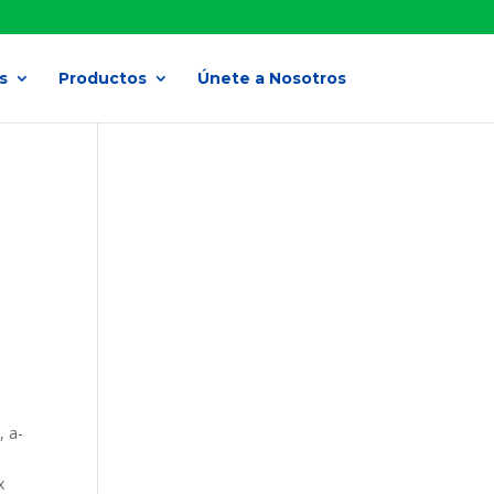
s
Productos
Únete a Nosotros
 а-
х