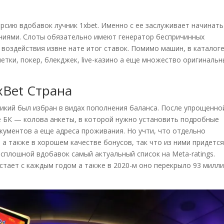
рсию вдобавок лучник 1xbet. Именно с ее заслуживает начинать
ниями. Слоты обязательно имеют генератор беспричинных
воздействия извне нате итог ставок. Помимо машин, в каталог
етки, покер, блекджек, live-казино а еще множество оригинальн
xBet Страна
икий был избран в видах пополнения баланса. После упрощенно
 БК — колова анкеты, в которой нужно установить подробные
ументов а еще адреса проживания. Но учти, что отдельно
 а также в хорошем качестве бонусов, так что из ними придетс
 сплошной вдобавок самый актуальный список на Meta-ratings.
тает с каждым годом а также в 2020-м оно перекрыло 93 милл