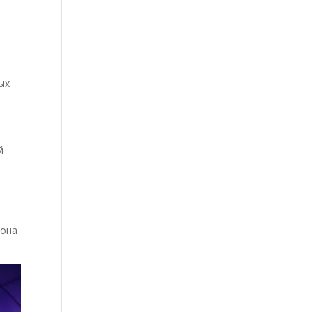
е
ых
й
я
иона