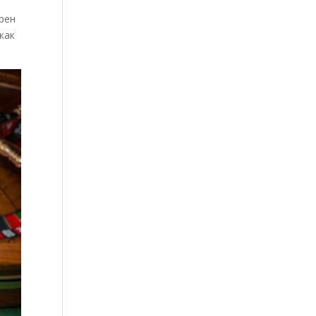
рен
как