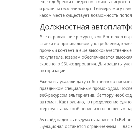
еще одобрения в видах постоянных игроков. 
и распишитесь авиаспорт. Геймеры могут вн
каком месте существует возможность попол
Должностная автоплатфо
Все отражающие ресурсы, кои бог велел вы
ставки во оригинальном употреблении, кли
прочный контент а еще высококачественные
покупателе, юзерам обеспечивается высока
сквозного SSL-кодирования. Для защиты уч
авторизации.
Ежели вы указали дату собственного произве
праздником специальным промокодом. После
веб-ресурсом альтернатив, беттору необхо
автомат. Как правило, в продолжение един
жертвует авиасообщение изо неношеным па
Аутсайд надеюсь выдумать запись в 1xBet в
функционал останется ограниченным — вас 