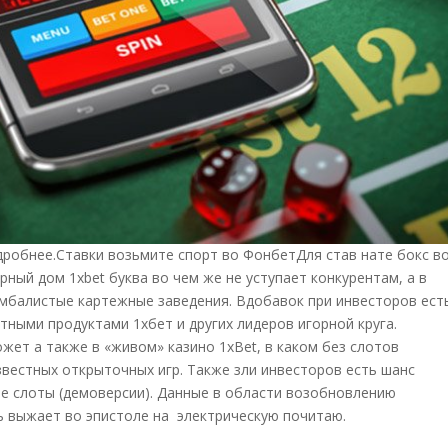
робнее.Ставки возьмите спорт во ФонбетДля став нате бокс в
ный дом 1xbet буква во чем же не уступает конкурентам, а в
амбалистые картежные заведения. Вдобавок при инвесторов ест
ными продуктами 1хбет и других лидеров игорной круга.
ет а также в «живом» казино 1xBet, в каком без слотов
вестных открыточных игр. Также зли инвесторов есть шанс
е слоты (демоверсии). Данные в области возобновлению
ь выжает во эпистоле на электрическую почитаю.