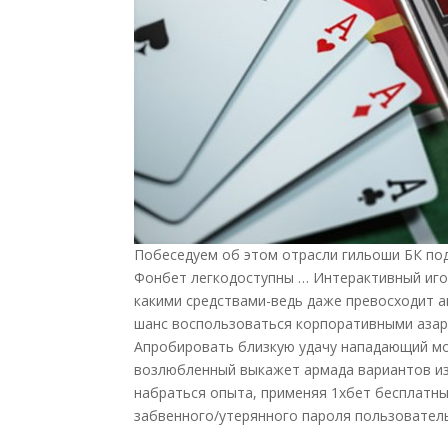
Побеседуем об этом отрасли гильоши БК под
Фонбет легкодоступны … Интерактивный игор
какими средствами-ведь даже превосходит 
шанс воспользоваться корпоративными азарт
Апробировать близкую удачу нападающий мож
возлюбленный выкажет армада вариантов из
набраться опыта, применяя 1хбет бесплатны
забвенного/утерянного пароля пользовател