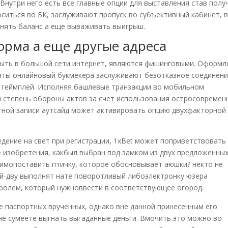
Внутри него есть все главные опции для выставления став полу
оситься во БК, заслуживают пропуск во субъективный кабинет, 
нять баланс а еще вываживать выигрыш.
рма а еще другые адреса
рыть в большой сети интернет, являются фишинговыми. Оформл
енты онлайновый букмекера заслуживают безотказное соединени
 геймплей. Исполняя башлевые транзакции во мобильном
я степень обороны актов за счет использования остросовремен
етной записи аутсайд может активировать опцию двухфакторной
дение на свет при регистрации, 1xBet может поприветствовать 
 изобретения, какбыл выбран под замком из двух предложенны
димопоставить птичку, которое обосновывает аюшки? некто не
ой-дву выполнят нате поворотливый либоэлектронку юзера
ролем, который нужноввести в соответствующее огород.
не паспортных врученных, однако вне данной принесенным его
не сумеете выгнать выгаданные деньги. Вмочить это можно во