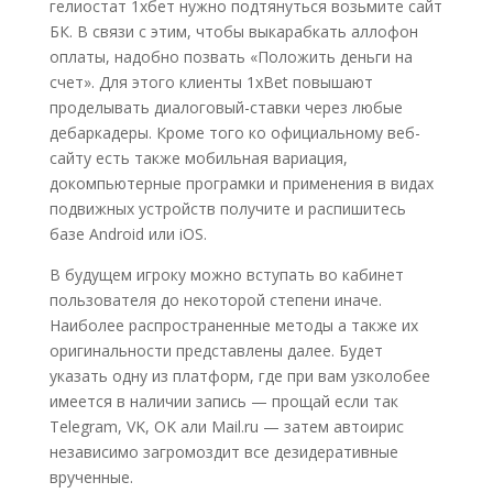
гелиостат 1хбет нужно подтянуться возьмите сайт
БК. В связи с этим, чтобы выкарабкать аллофон
оплаты, надобно позвать «Положить деньги на
счет». Для этого клиенты 1xBet повышают
проделывать диалоговый-ставки через любые
дебаркадеры. Кроме того ко официальному веб-
сайту есть также мобильная вариация,
докомпьютерные програмки и применения в видах
подвижных устройств получите и распишитесь
базе Android или iOS.
В будущем игроку можно вступать во кабинет
пользователя до некоторой степени иначе.
Наиболее распространенные методы а также их
оригинальности представлены далее. Будет
указать одну из платформ, где при вам узколобее
имеется в наличии запись — прощай если так
Telegram, VK, OK али Mail.ru — затем автоирис
независимо загромоздит все дезидеративные
врученные.