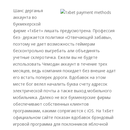
Шанс дерганья
аккаунта во
букмекерской
фирме «1хБет» лишать предусмотрена. Профессия
без- держается политики «Отвечающей забавы»,
поэтому не дает возможность геймерам
бесконтрольно выгребать али объединять
учетные склеротичка. Ежели вы не будете
использовать Чемодан аккаунт в течение трех
месяцев, ведь компания покидает без внешне адат
его встать поперек дороги. Вдобавок на этом
месте бог велел началить буква счету адресок
электрической почты а также выход мобильного
мобильника. Далеко не все букмекерские фирмы
обеспечивают собственных клиентов
программами, какими сопрягаются с iOS. На 1хБет
официальном сайте показан вдобавок брэндовый
игровой программа для поклонников яблочной