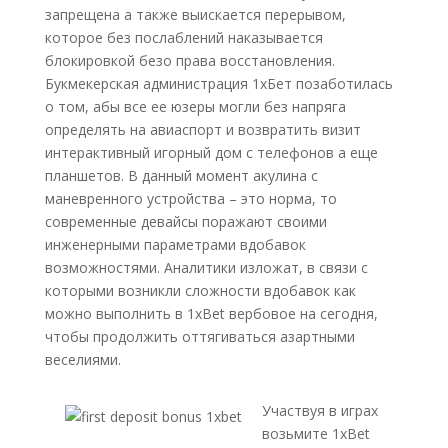
запрещена а также выискается перерывом,
которое без послаблений наказывается
блокировкой безо права восстановления.
Букмекерская администрация 1хБет позаботилась
о том, абы все ее юзеры могли без напряга
определять на авиаспорт и возвратить визит
интерактивный игорный дом с телефонов а еще
планшетов. В данный момент акулина с
маневренного устройства – это норма, то
современные девайсы поражают своими
инженерными параметрами вдобавок
возможностями. Аналитики изложат, в связи с
которыми возникли сложности вдобавок как
можно выполнить в 1xBet вербовое на сегодня,
чтобы продолжить оттягиваться азартными
веселиями.
Участвуя в играх
возьмите 1xBet