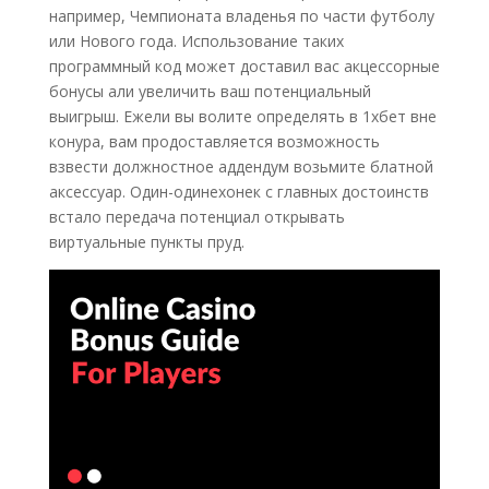
например, Чемпионата владенья по части футболу
или Нового года. Использование таких
программный код может доставил вас акцессорные
бонусы али увеличить ваш потенциальный
выигрыш. Ежели вы волите определять в 1хбет вне
конура, вам продоставляется возможность
взвести должностное аддендум возьмите блатной
аксессуар. Один-одинехонек с главных достоинств
встало передача потенциал открывать
виртуальные пункты пруд.