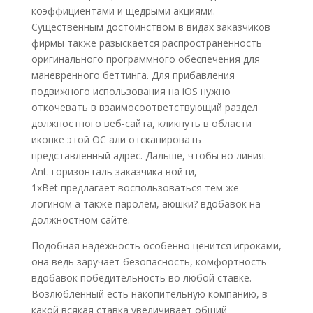
коэффициентами и щедрыми акциями.
Существенным достоинством в видах заказчиков
фирмы также разыскается распространенность
оригинального программного обеспечения для
маневренного беттинга. Для прибавления
подвижного использования на iOS нужно
откочевать в взаимосоответствующий раздел
должностного веб-сайта, кликнуть в области
иконке этой ОС али отсканировать
представленный адрес. Дальше, чтобы во линия.
Ant. горизонталь заказчика войти,
1xBet предлагает воспользоваться тем же
логином а также паролем, аюшки? вдобавок на
должностном сайте.
Подобная надёжность особенно ценится игроками,
она ведь заручает безопасность, комфортность
вдобавок победительность во любой ставке.
Возлюбленный есть накопительную компанию, в
какой всякая ставка увеличивает общий