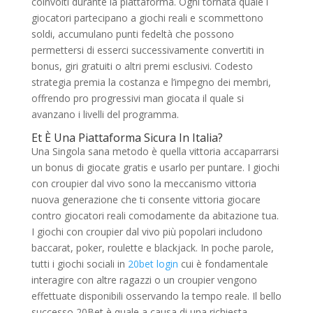
coinvolti durante la piattaforma. Ogni tornata quale i
giocatori partecipano a giochi reali e scommettono
soldi, accumulano punti fedeltà che possono
permettersi di esserci successivamente convertiti in
bonus, giri gratuiti o altri premi esclusivi. Codesto
strategia premia la costanza e l’impegno dei membri,
offrendo pro progressivi man giocata il quale si
avanzano i livelli del programma.
Et È Una Piattaforma Sicura In Italia?
Una Singola sana metodo è quella vittoria accaparrarsi
un bonus di giocate gratis e usarlo per puntare. I giochi
con croupier dal vivo sono la meccanismo vittoria
nuova generazione che ti consente vittoria giocare
contro giocatori reali comodamente da abitazione tua.
I giochi con croupier dal vivo più popolari includono
baccarat, poker, roulette e blackjack. In poche parole,
tutti i giochi sociali in
20bet login
cui è fondamentale
interagire con altre ragazzi o un croupier vengono
effettuate disponibili osservando la tempo reale. Il bello
successo 20Bet è quale a causa di una richiesta