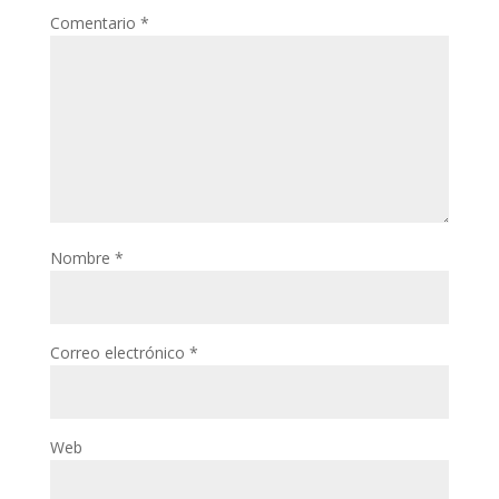
Comentario
*
Nombre
*
Correo electrónico
*
Web