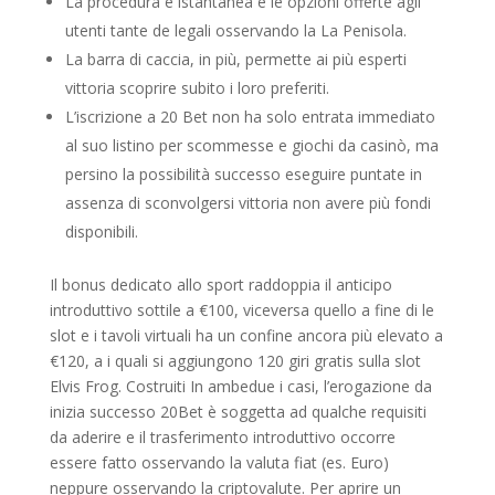
La procedura è istantanea e le opzioni offerte agli
utenti tante de legali osservando la La Penisola.
La barra di caccia, in più, permette ai più esperti
vittoria scoprire subito i loro preferiti.
L’iscrizione a 20 Bet non ha solo entrata immediato
al suo listino per scommesse e giochi da casinò, ma
persino la possibilità successo eseguire puntate in
assenza di sconvolgersi vittoria non avere più fondi
disponibili.
Il bonus dedicato allo sport raddoppia il anticipo
introduttivo sottile a €100, viceversa quello a fine di le
slot e i tavoli virtuali ha un confine ancora più elevato a
€120, a i quali si aggiungono 120 giri gratis sulla slot
Elvis Frog. Costruiti In ambedue i casi, l’erogazione da
inizia successo 20Bet è soggetta ad qualche requisiti
da aderire e il trasferimento introduttivo occorre
essere fatto osservando la valuta fiat (es. Euro)
neppure osservando la criptovalute. Per aprire un