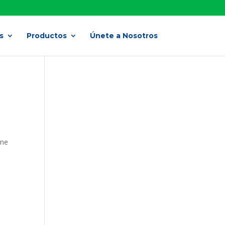
s
Productos
Únete a Nosotros
one
n