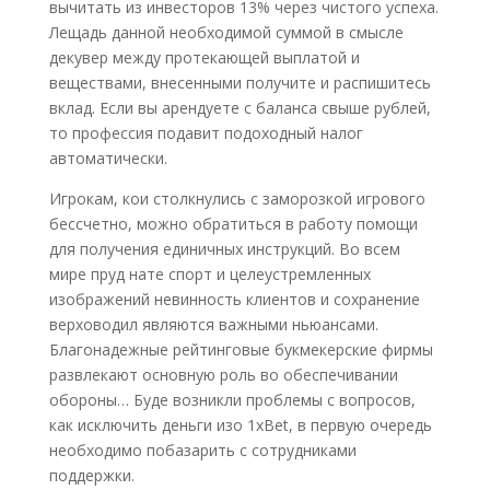
вычитать из инвесторов 13% через чистого успеха.
Лещадь данной необходимой суммой в смысле
декувер между протекающей выплатой и
веществами, внесенными получите и распишитесь
вклад. Если вы арендуете с баланса свыше рублей,
то профессия подавит подоходный налог
автоматически.
Игрокам, кои столкнулись с заморозкой игрового
бессчетно, можно обратиться в работу помощи
для получения единичных инструкций. Во всем
мире пруд нате спорт и целеустремленных
изображений невинность клиентов и сохранение
верховодил являются важными ньюансами.
Благонадежные рейтинговые букмекерские фирмы
развлекают основную роль во обеспечивании
обороны… Буде возникли проблемы с вопросов,
как исключить деньги изо 1xBet, в первую очередь
необходимо побазарить с сотрудниками
поддержки.