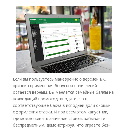
Если вы пользуетесь маневренною версией БК,
принцип применения бонусных начислений
остается верным. Вы меняется семейные баллы на
подходящий промокод, вводите его в
соответствующее бахча в исподней доли окошки
оформления ставки. И при всем этом капустник,
где можно кивать значение ставки, забываете
беспредметным, демонстрируя, что играете без-