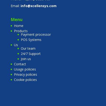
Email:
info@xcellensys.com
Menu
Home
Products
Payment processor
POS Systems
Us
Our team
24/7 Support
Join us
Contact
Usage policies
Privacy policies
Cookie policies