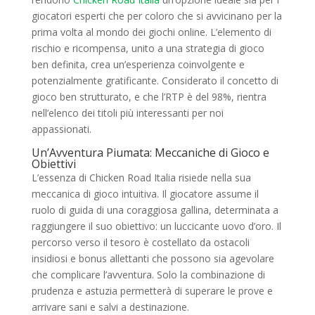
giocatori esperti che per coloro che si avvicinano per la
prima volta al mondo dei giochi online. L’elemento di
rischio e ricompensa, unito a una strategia di gioco
ben definita, crea un’esperienza coinvolgente e
potenzialmente gratificante. Considerato il concetto di
gioco ben strutturato, e che l’RTP è del 98%, rientra
nell’elenco dei titoli più interessanti per noi
appassionati.
Un’Avventura Piumata: Meccaniche di Gioco e
Obiettivi
L’essenza di Chicken Road Italia risiede nella sua
meccanica di gioco intuitiva. Il giocatore assume il
ruolo di guida di una coraggiosa gallina, determinata a
raggiungere il suo obiettivo: un luccicante uovo d’oro. Il
percorso verso il tesoro è costellato da ostacoli
insidiosi e bonus allettanti che possono sia agevolare
che complicare l’avventura. Solo la combinazione di
prudenza e astuzia permetterà di superare le prove e
arrivare sani e salvi a destinazione.