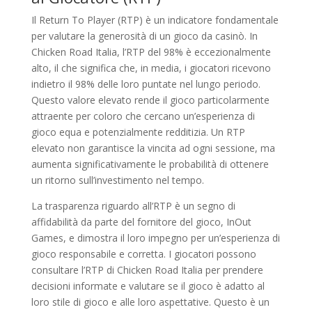
Il Return To Player (RTP) è un indicatore fondamentale
per valutare la generosità di un gioco da casinò. In
Chicken Road Italia, l’RTP del 98% è eccezionalmente
alto, il che significa che, in media, i giocatori ricevono
indietro il 98% delle loro puntate nel lungo periodo.
Questo valore elevato rende il gioco particolarmente
attraente per coloro che cercano un’esperienza di
gioco equa e potenzialmente redditizia. Un RTP
elevato non garantisce la vincita ad ogni sessione, ma
aumenta significativamente le probabilità di ottenere
un ritorno sull’investimento nel tempo.
La trasparenza riguardo all’RTP è un segno di
affidabilità da parte del fornitore del gioco, InOut
Games, e dimostra il loro impegno per un’esperienza di
gioco responsabile e corretta. I giocatori possono
consultare l’RTP di Chicken Road Italia per prendere
decisioni informate e valutare se il gioco è adatto al
loro stile di gioco e alle loro aspettative. Questo è un