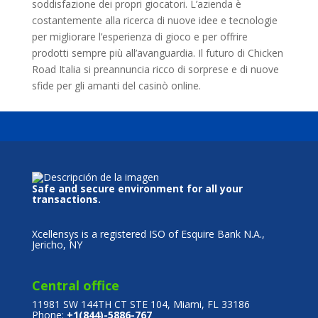
soddisfazione dei propri giocatori. L’azienda è
costantemente alla ricerca di nuove idee e tecnologie
per migliorare l’esperienza di gioco e per offrire
prodotti sempre più all’avanguardia. Il futuro di Chicken
Road Italia si preannuncia ricco di sorprese e di nuove
sfide per gli amanti del casinò online.
Safe and secure environment for all your
transactions.
Xcellensys is a registered ISO of Esquire Bank N.A.,
Jericho, NY
Central office
11981 SW 144TH CT STE 104, Miami, FL 33186
Phone:
+1(844)-5886-767