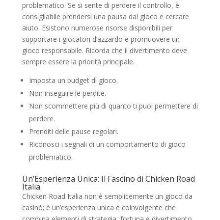
problematico. Se si sente di perdere il controllo, è
consigliabile prendersi una pausa dal gioco e cercare
aiuto. Esistono numerose risorse disponibili per
supportare i giocatori d’azzardo e promuovere un
gioco responsabile. Ricorda che il divertimento deve
sempre essere la priorità principale.
Imposta un budget di gioco.
Non inseguire le perdite.
Non scommettere più di quanto ti puoi permettere di
perdere.
Prenditi delle pause regolari.
Riconosci i segnali di un comportamento di gioco
problematico.
Un’Esperienza Unica: Il Fascino di Chicken Road
Italia
Chicken Road Italia non è semplicemente un gioco da
casinò; è un’esperienza unica e coinvolgente che
combina elementi di strategia, fortuna e divertimento.