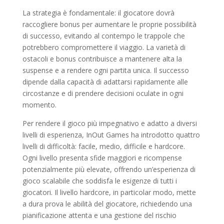
La strategia è fondamentale: il giocatore dovrà
raccogliere bonus per aumentare le proprie possibilità
di successo, evitando al contempo le trappole che
potrebbero compromettere il viaggio. La varietà di
ostacoli e bonus contribuisce a mantenere alta la
suspense e a rendere ogni partita unica. Il successo
dipende dalla capacità di adattarsi rapidamente alle
circostanze e di prendere decisioni oculate in ogni
momento.
Per rendere il gioco più impegnativo e adatto a diversi
livelli di esperienza, InOut Games ha introdotto quattro
livelli di difficoltà: facile, medio, difficile e hardcore.
Ogni livello presenta sfide maggiori e ricompense
potenzialmente più elevate, offrendo un’esperienza di
gioco scalabile che soddisfa le esigenze di tutti i
giocatori. Il livello hardcore, in particolar modo, mette
a dura prova le abilità del giocatore, richiedendo una
pianificazione attenta e una gestione del rischio