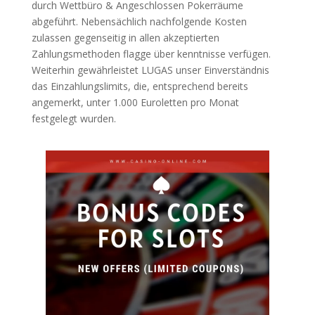
durch Wettbüro & Angeschlossen Pokerräume
abgeführt. Nebensächlich nachfolgende Kosten
zulassen gegenseitig in allen akzeptierten
Zahlungsmethoden flagge über kenntnisse verfügen.
Weiterhin gewährleistet LUGAS unser Einverständnis
das Einzahlungslimits, die, entsprechend bereits
angemerkt, unter 1.000 Euroletten pro Monat
festgelegt wurden.