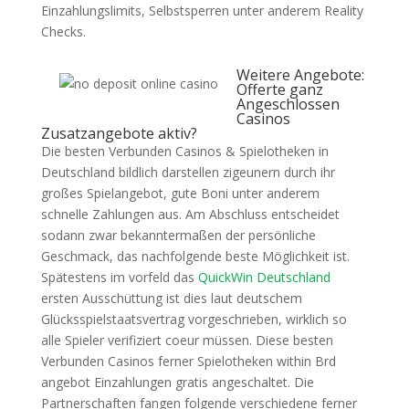
Einzahlungslimits, Selbstsperren unter anderem Reality
Checks.
Weitere Angebote:
Offerte ganz
Angeschlossen
Casinos
Zusatzangebote aktiv?
Die besten Verbunden Casinos & Spielotheken in
Deutschland bildlich darstellen zigeunern durch ihr
großes Spielangebot, gute Boni unter anderem
schnelle Zahlungen aus. Am Abschluss entscheidet
sodann zwar bekanntermaßen der persönliche
Geschmack, das nachfolgende beste Möglichkeit ist.
Spätestens im vorfeld das
QuickWin Deutschland
ersten Ausschüttung ist dies laut deutschem
Glücksspielstaatsvertrag vorgeschrieben, wirklich so
alle Spieler verifiziert coeur müssen. Diese besten
Verbunden Casinos ferner Spielotheken within Brd
angebot Einzahlungen gratis angeschaltet. Die
Partnerschaften fangen folgende verschiedene ferner