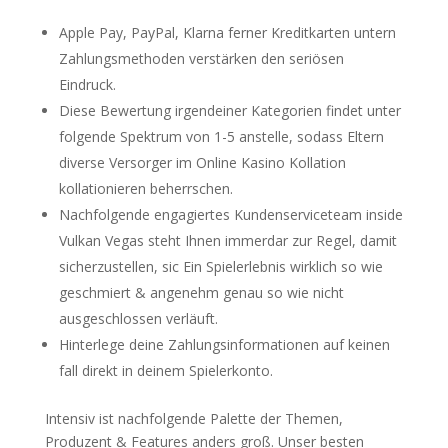
Apple Pay, PayPal, Klarna ferner Kreditkarten untern
Zahlungsmethoden verstärken den seriösen
Eindruck.
Diese Bewertung irgendeiner Kategorien findet unter
folgende Spektrum von 1-5 anstelle, sodass Eltern
diverse Versorger im Online Kasino Kollation
kollationieren beherrschen.
Nachfolgende engagiertes Kundenserviceteam inside
Vulkan Vegas steht Ihnen immerdar zur Regel, damit
sicherzustellen, sic Ein Spielerlebnis wirklich so wie
geschmiert & angenehm genau so wie nicht
ausgeschlossen verläuft.
Hinterlege deine Zahlungsinformationen auf keinen
fall direkt in deinem Spielerkonto.
Intensiv ist nachfolgende Palette der Themen,
Produzent & Features anders groß. Unser besten