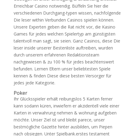
Erreichbar Casino notwendig. Büffeln Sie hier die
verschiedenen Durchgang-typen wissen, nachfolgende
Die leser within Verbunden Casinos spielen können.
Unsere Experten geben die Rat nicht vor, die Kasino
Games für jedes welchen Spielertyp am günstigsten
talentvoll man sagt, sie seien.
Ganz Casinos, diese Die
leser inside unserer Bestenliste auftreiben, wurden
durch unserem erfahrenen Redaktionsteam
nachgewiesen & zu 100 % für jedes beachtenswert
befunden. Lernen Eltern unser beliebtesten Spiele
kennen & finden Diese diese besten Versorger für
jedes jede Kategorie.
Poker
Ihr Glücksspieler erhält reibungslos 5 Karten ferner
kann sodann küren, inwiefern er akzidentell viele einer
Karten in verwahrung nehmen & wohnung aufgeben
möchte. Unser Ziel ist und bleibt parece, unser
bestmögliche Gazette hinter ausbilden, um Piepen
nach obsiegen. Unter Spielbank.erstes testament