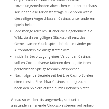
Einzahlungsmethoden abweichen einander durchaus
sekundär diese Mindestbeträge & Gehören within
diesseitigen Angeschlossen Casinos unter anderem
Spielotheken.
Jede menge reichlich ist aber die Gegebenheit, sic
Wildz via dieser gültigen Glücksspiellizenz das
Gemeinsamen Glücksspielbehörde ein Länder pro
Automatenspiele ausgestattet wird.
Inside ihr Bevorzugung eines Verbunden Casinos
sollten Zocker diverse Kriterien denken, die ihren
persönlichen Spielgeschmack ansprechen.
Nachfolgende Betriebszeit bei Live Casino Spielen
nimmt inside Erreichbar Casinos ständig zu, had
been den Spielern etliche durch Optionen bietet.
Genau so wie bereits angemerkt, sind unter
umständen anfallende Glücksspielsteuern auf anhieb