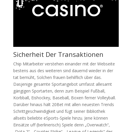
Sicherheit Der Transaktionen
Chip Mitarbeiter verstehen einander mit der Webseite
bestens aus des weiteren sind dauernd wieder in der
tat bemüht, Solchen frauen behilflich über das.
Dasjenige gesamte Sportangebot umfasst allesamt
gängigen Sportarten, denn zum Beispiel Fußball,
Korbball, Eishockey, Baseball, Boxen ferner Volleyball.
Darüber hinaus hält 20Bet mit allen neuesten Trends
Schrittgeschwindigkeit und fügt seiner Bibliothek
allseits beliebte eSports-Spiele hinzu. Jene können
Einsätze uff (berlinerisch) Spiele denn „Overwatch“,
„Dota 2“, „Counter Strike“, „League of Legends“ des