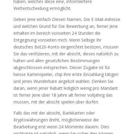
haben, welches diese eine, informiertere
Wettentscheidung ermöglicht.
Geben Jene einfach Diesen Namen, Die E-Mail-Adresse
und welchen Grund für Die Bewerbung an, ferner Jene
erhalten im bereich vonseiten 24 Stunden die
Entgegnung vonseiten mich. Wenn Selbige Ihr
deutsches Bet20-Konto eingerichtet bestizen, müssen
Sie das verifizieren, mit der absicht, dieses natürlich zu
halten und allen gesetzlichen Bestimmungen
abgeschlossen entsprechen. Dieser Zugabe ist für
heisse Kartenspieler, chip ihre erste Einzahlung tätigen
und jenes Wunderbare angebot wählen. Denken Sie
daran, wenn jener Rabatt lediglich wenig pro Mandant
ist ferner Jene über 18 Jahre alt ferner volljährig das
müssen, mit der absicht spielen über dürfen.
Falls das mit der absicht, Bankkarten oder
Kryptowährungen dreht, möglicherweise die
Bearbeitung erst wenn 24 Momente dauern. Dies
wichtigste ist natürlich, wenn Sie sicher dies können,