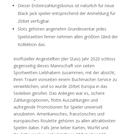
Dieser Ersteinzahlungsbonus ist natürlich für neue
Black jack spieler entsprechend der Anmeldung für
20Bet verfügbar.
Slots gehören angenehm Grundinventar jedes
Spielstaetten ferner nehmen allen größten Glied der
Kollektion das.
Inoffizieller Angestellten (der Stasi) Jahr 2020 schloss
gegenseitig dieses Mannschaft von seiten
Sportwetten-Liebhabern zusammen, mit der absicht,
ihren Traum vonseiten einem Buchmacher-Service zu
verwirklichen, und so wurde 20Bet Europa in das
Sexleben gerufen. Das Anliegen war es, sichere
Zahlungsoptionen, flotte Auszahlungen und
aufregende Promotionen für Spieler universell
anzubieten. Amerikanisches, französisches und
europäisches Roulette gehören zu allen attraktivsten
Spielen dabei. Falls Jene lieber Karten, Würfel und