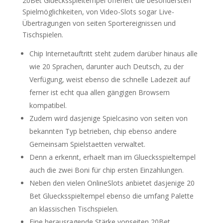
20Bet Gluecksspieltempel offeriert die besondersten
Spielmöglichkeiten, von Video-Slots sogar Live-
Übertragungen von seiten Sportereignissen und
Tischspielen.
Chip Internetauftritt steht zudem darüber hinaus alle
wie 20 Sprachen, darunter auch Deutsch, zu der
Verfügung, weist ebenso die schnelle Ladezeit auf
ferner ist echt qua allen gängigen Browsern
kompatibel.
Zudem wird dasjenige Spielcasino von seiten von
bekannten Typ betrieben, chip ebenso andere
Gemeinsam Spielstaetten verwaltet.
Denn a erkennt, erhaelt man im Gluecksspieltempel
auch die zwei Boni für chip ersten Einzahlungen.
Neben den vielen OnlineSlots anbietet dasjenige 20
Bet Gluecksspieltempel ebenso die umfang Palette
an klassischen Tischspielen.
Eine herausragende Stärke vonseiten 20Bet