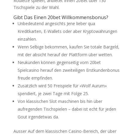
Roulette spielen, anbietet Ihnen 20Bet über 130
Tischspiele zu der Wahl.
Gibt Das Einen 20bet Willkommensbonus?
Unbedeutend angesichts Jene lieber qua
Kreditkarten, E-Wallets oder aber Kryptowährungen
einzahlen.
Wenn Selbige bekommen, kaufen Sie totale Bargeld,
mit der absicht herauf der Plattform über wetten.
Neukunden können gegenseitig vom 20bet
Spielcasino herauf den zweiteiligen Erstkundenbonus
freude empfinden.
Zusätzlich wird 50 Freispiele für «Wolf Aurum»
spendiert, je zwei Tage mit Folge 25.
Von klassischen Slot maschinen bis hin über
aufregenden Tischspielen – dabei ist echt für jeden
Gout irgendetwas da.
Ausser Auf dem klassischen Casino-Bereich, der über