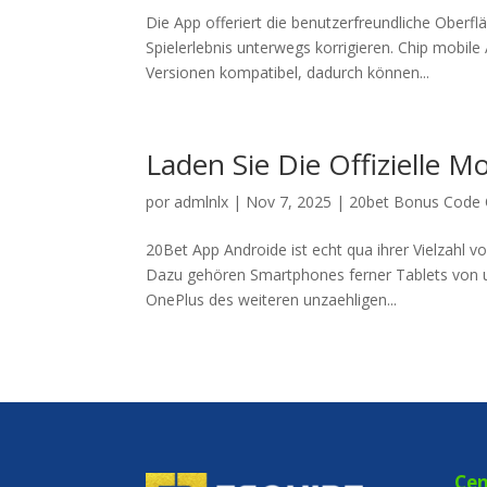
Die App offeriert die benutzerfreundliche Oberfl
Spielerlebnis unterwegs korrigieren. Chip mobil
Versionen kompatibel, dadurch können...
Laden Sie Die Offizielle 
por
admlnlx
|
Nov 7, 2025
|
20bet Bonus Code 
20Bet App Androide ist echt qua ihrer Vielzahl 
Dazu gehören Smartphones ferner Tablets von u
OnePlus des weiteren unzaehligen...
Cen