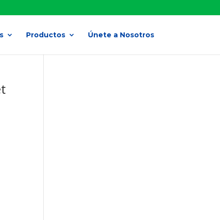
s
Productos
Únete a Nosotros
t